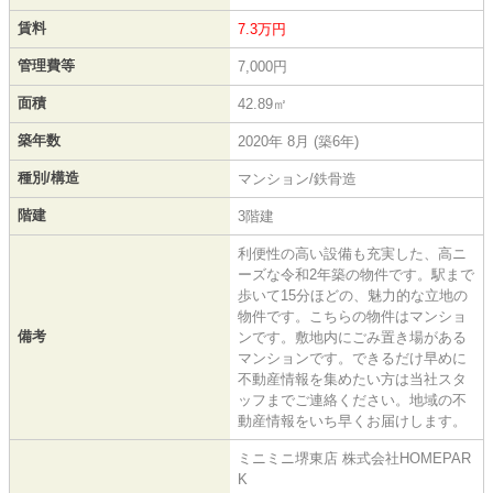
賃料
7.3万円
管理費等
7,000円
面積
42.89㎡
築年数
2020年 8月 (築6年)
種別/構造
マンション/鉄骨造
階建
3階建
利便性の高い設備も充実した、高ニ
ーズな令和2年築の物件です。駅まで
歩いて15分ほどの、魅力的な立地の
物件です。こちらの物件はマンショ
備考
ンです。敷地内にごみ置き場がある
マンションです。できるだけ早めに
不動産情報を集めたい方は当社スタ
ッフまでご連絡ください。地域の不
動産情報をいち早くお届けします。
ミニミニ堺東店 株式会社HOMEPAR
K