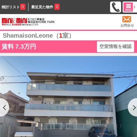
0
0
検討リスト
最近見た物件
お問合せ
ShamaisonLeone（
1
室）
賃料
7.3万円
空室情報を確認