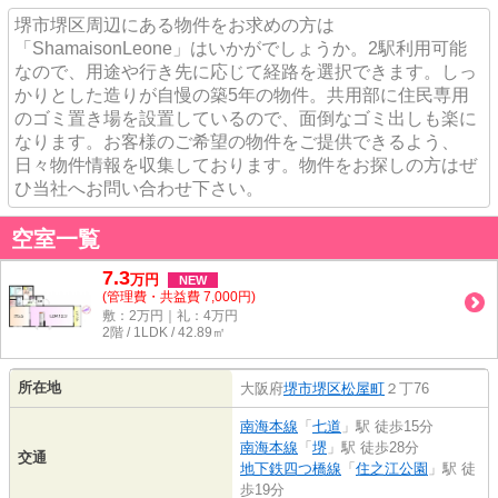
堺市堺区周辺にある物件をお求めの方は
「ShamaisonLeone」はいかがでしょうか。2駅利用可能
なので、用途や行き先に応じて経路を選択できます。しっ
かりとした造りが自慢の築5年の物件。共用部に住民専用
のゴミ置き場を設置しているので、面倒なゴミ出しも楽に
なります。お客様のご希望の物件をご提供できるよう、
日々物件情報を収集しております。物件をお探しの方はぜ
ひ当社へお問い合わせ下さい。
空室一覧
7.3
万
円
NEW
(管理費・共益費 7,000円)
敷：2万円｜礼：4万円
2階 / 1LDK / 42.89㎡
所在地
大阪府
堺市堺区
松屋町
２丁76
南海本線
「
七道
」駅 徒歩15分
南海本線
「
堺
」駅 徒歩28分
交通
地下鉄四つ橋線
「
住之江公園
」駅 徒
歩19分