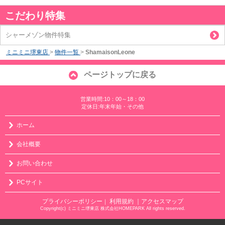
こだわり特集
シャーメゾン物件特集
ミニミニ堺東店
>
物件一覧
>
ShamaisonLeone
ページトップに戻る
営業時間:10：00～18：00
定休日:年末年始・その他
ホーム
会社概要
お問い合わせ
PCサイト
プライバシーポリシー
利用規約
｜アクセスマップ
｜
Copyright(c) ミニミニ堺東店 株式会社HOMEPARK All rights reserved.