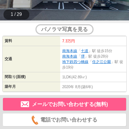
1 / 29
パノラマ写真を見る
賃料
7.3万円
南海本線
「
七道
」駅 徒歩15分
南海本線
「
堺
」駅 徒歩28分
交通
地下鉄四つ橋線
「
住之江公園
」駅 徒
歩19分
間取り(面積)
1LDK(42.89㎡)
築年月
2020年 8月(築6年)
メールでお問い合わせする(無料)
電話でお問い合わせする