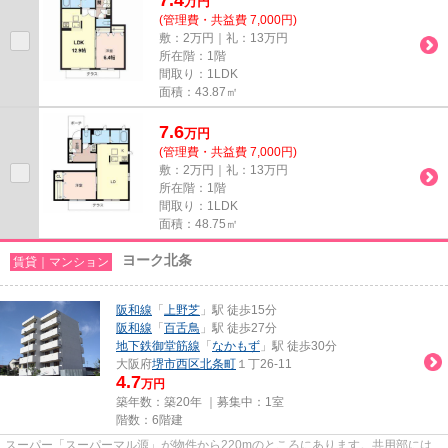
万
円
(管理費・共益費 7,000円)
敷：2万円｜礼：13万円
所在階：1階
間取り：1LDK
面積：43.87㎡
7.6
万
円
(管理費・共益費 7,000円)
敷：2万円｜礼：13万円
所在階：1階
間取り：1LDK
面積：48.75㎡
ヨーク北条
賃貸｜マンション
阪和線
「
上野芝
」駅 徒歩15分
阪和線
「
百舌鳥
」駅 徒歩27分
地下鉄御堂筋線
「
なかもず
」駅 徒歩30分
大阪府
堺市西区
北条町
１丁26-11
4.7
万円
築年数：築20年 ｜募集中：
1室
階数：6階建
スーパー「スーパーマル源」が物件から220mのところにあります。共用部には