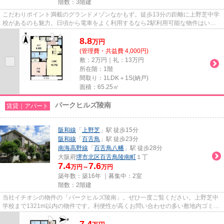
階数：3階建
こだわりポイント満載のグランドメゾンなかもず。徒歩13分の距離に上野芝中学
校があるのも魅力。日頃から電車をよく利用するなら2駅利用可能な物件はいか
がでしょうか。こちらはマンシ...
8.8
万
円
(管理費・共益費 4,000円)
敷：2万円｜礼：13万円
所在階：1階
間取り：1LDK＋1S(納戸)
面積：65.25㎡
パークヒルズ陵南
賃貸｜アパート
阪和線
「
上野芝
」駅 徒歩15分
阪和線
「
百舌鳥
」駅 徒歩23分
南海高野線
「
百舌鳥八幡
」駅 徒歩28分
大阪府
堺市北区
百舌鳥陵南町
１丁
7.4
7.6
万円～
万円
築年数：築16年 ｜募集中：
2室
階数：2階建
当社イチオシの物件の「パークヒルズ陵南」。ぜひ一度ご覧ください。上野芝中
学校まで1321m以内の物件です。利便性が高くお問い合わせの多い敷地内ゴミ置
き場です。この物件は、駅まで...
7.4