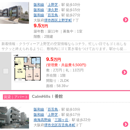
阪和線
「
上野芝
」駅 徒歩10分
阪和線
「
津久野
」駅 徒歩15分
阪和線
「
百舌鳥
」駅 徒歩27分
大阪府
堺市西区
上野芝町
７丁
9.5
万円
築年数：築11年 ｜募集中：
1室
階数：2階建
新着情報：クラヴィーア上野芝の空室情報ならコチラ。忙しい日でもゴミ出しを
サクッと終えられるように、敷地内にゴミ置き場をつけております。駅から徒歩
10分に立地する、魅力的な駅...
9.5
万
円
(管理費・共益費 6,500円)
敷：2万円｜礼：13万円
所在階：1階
間取り：2LDK
面積：58.39㎡
CalmHillsⅠ番館
賃貸｜アパート
阪和線
「
百舌鳥
」駅 徒歩10分
阪和線
「
上野芝
」駅 徒歩17分
南海高野線
「
三国ヶ丘
」駅 徒歩22分
大阪府
堺市北区
百舌鳥本町
２丁