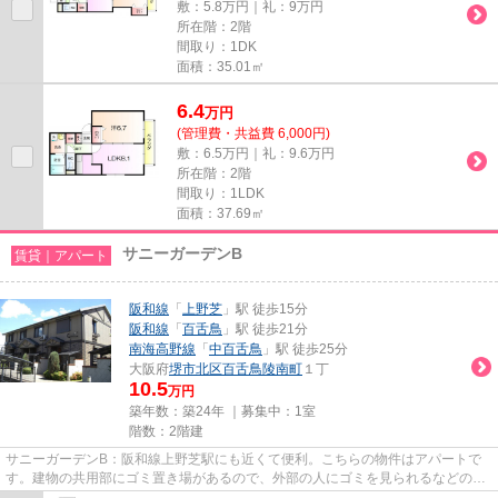
敷：5.8万円｜礼：9万円
所在階：2階
間取り：1DK
面積：35.01㎡
6.4
万
円
(管理費・共益費 6,000円)
敷：6.5万円｜礼：9.6万円
所在階：2階
間取り：1LDK
面積：37.69㎡
サニーガーデンB
賃貸｜アパート
阪和線
「
上野芝
」駅 徒歩15分
阪和線
「
百舌鳥
」駅 徒歩21分
南海高野線
「
中百舌鳥
」駅 徒歩25分
大阪府
堺市北区
百舌鳥陵南町
１丁
10.5
万円
築年数：築24年 ｜募集中：
1室
階数：2階建
サニーガーデンB：阪和線上野芝駅にも近くて便利。こちらの物件はアパートで
す。建物の共用部にゴミ置き場があるので、外部の人にゴミを見られるなどのト
ラブル回避につながります。2...