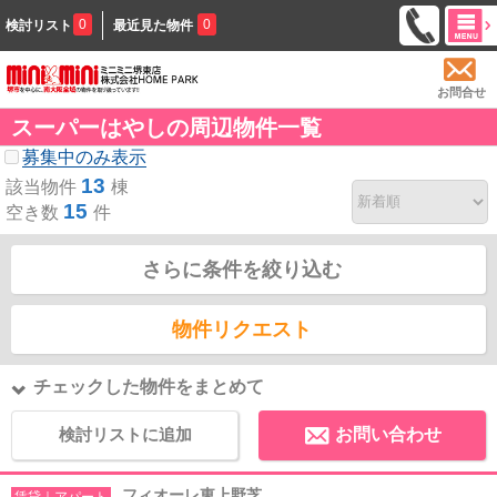
0
0
検討リスト
最近見た物件
お問合せ
スーパーはやしの周辺物件一覧
募集中のみ表示
13
該当物件
棟
15
空き数
件
さらに条件を絞り込む
物件リクエスト
チェックした物件をまとめて
検討リストに追加
お問い合わせ
フィオーレ東上野芝
賃貸｜アパート