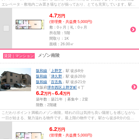
エレベータ・敷地内ごみ置き場などが揃っており、とても充実しています。駅ま
で徒歩15分でアクセス可能な物...
4.7
万
円
(管理費・共益費 5,000円)
敷：0ヶ月｜礼：0ヶ月
所在階：5階
間取り：1K
面積：26.00㎡
メゾン南陵
賃貸｜マンション
阪和線
「
上野芝
」駅 徒歩8分
阪和線
「
津久野
」駅 徒歩20分
阪和線
「
百舌鳥
」駅 徒歩21分
大阪府
堺市西区
上野芝町
４丁
6.2
6.4
万円～
万円
築年数：築21年 ｜募集中：
2室
階数：2階建
こだわりポイント満載のメゾン南陵。晴れの日は気持ち良い陽射しを感じながら
一日が始まる、魅力溢れる物件です。最上階の物件です。駅から徒歩8分の位置
にある物件なので、アクセスも...
6.2
万
円
(管理費・共益費 5,000円)