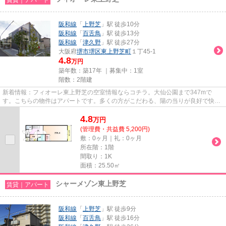
阪和線
「
上野芝
」駅 徒歩10分
阪和線
「
百舌鳥
」駅 徒歩13分
阪和線
「
津久野
」駅 徒歩27分
大阪府
堺市堺区
東上野芝町
１丁45-1
4.8
万円
築年数：築17年 ｜募集中：
1室
階数：2階建
新着情報：フィオーレ東上野芝の空室情報ならコチラ。大仙公園まで347mで
す。こちらの物件はアパートです。多くの方がこだわる、陽の当りが良好で快適
なアパートです。堺市堺区エリア...
4.8
万
円
(管理費・共益費 5,200円)
敷：0ヶ月｜礼：0ヶ月
所在階：1階
間取り：1K
面積：25.50㎡
シャーメゾン東上野芝
賃貸｜アパート
阪和線
「
上野芝
」駅 徒歩9分
阪和線
「
百舌鳥
」駅 徒歩16分