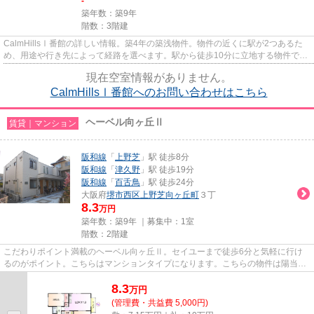
-
築年数：築9年
階数：3階建
CalmHillsⅠ番館の詳しい情報。築4年の築浅物件。物件の近くに駅が2つあるた
め、用途や行き先によって経路を選べます。駅から徒歩10分に立地する物件で
す。できるだけ早めに不動産情報...
現在空室情報がありません。
CalmHillsⅠ番館へのお問い合わせはこちら
ヘーベル向ヶ丘Ⅱ
賃貸｜マンション
阪和線
「
上野芝
」駅 徒歩8分
阪和線
「
津久野
」駅 徒歩19分
阪和線
「
百舌鳥
」駅 徒歩24分
大阪府
堺市西区
上野芝向ヶ丘町
３丁
8.3
万円
築年数：築9年 ｜募集中：
1室
階数：2階建
こだわりポイント満載のヘーベル向ヶ丘Ⅱ。セイユーまで徒歩6分と気軽に行け
るのがポイント。こちらはマンションタイプになります。こちらの物件は陽当り
良好です。できるだけ早めに不...
8.3
万
円
(管理費・共益費 5,000円)