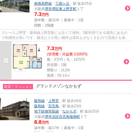
南海高野線
「
三国ヶ丘
」駅 徒歩25分
大阪府
堺市堺区
東上野芝町
１丁
7.3
万円
築年数：築31年 ｜募集中：
1室
階数：2階建
グレース上野芝：阪和線上野芝駅にも近くて便利。2駅利用できる場所にあるの
で利便性が高いです。陽当たりが良い物件は湿気も少なくすむので清潔さを保て
ます。忙しい朝に遠くまでゴミ...
7.3
万
円
(管理費・共益費 3,500円)
敷：3万円｜礼：16万円
所在階：1階
間取り：2LDK
面積：54.13㎡
グランドメゾンなかもず
賃貸｜マンション
阪和線
「
上野芝
」駅 徒歩16分
阪和線
「
百舌鳥
」駅 徒歩23分
地下鉄御堂筋線
「
なかもず
」駅 徒歩25分
大阪府
堺市北区
百舌鳥陵南町
１丁
8.8
万円
築年数：築17年 ｜募集中：
1室