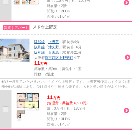
敷：7.15万円｜礼：10万円
所在階：2階
間取り：2LDK
面積：61.04㎡
メドウ上野芝
賃貸｜アパート
阪和線
「
上野芝
」駅 徒歩4分
阪和線
「
津久野
」駅 徒歩16分
阪和線
「
百舌鳥
」駅 徒歩21分
大阪府
堺市西区
上野芝町
４丁
11
万円
築年数：築9年 ｜募集中：
1室
階数：2階建
ぜひ一度見ていただきたい、「メドウ上野芝」です。上野芝郵便局もすぐ近く(徒
歩4分)の場所にあり、受け取りや手続きも楽です。あると使い勝手がよく利便性
が高いのが敷地内ごみ置き場...
11
万
円
(管理費・共益費 4,500円)
敷：3万円｜礼：18万円
所在階：2階
間取り：3LDK
面積：61.43㎡