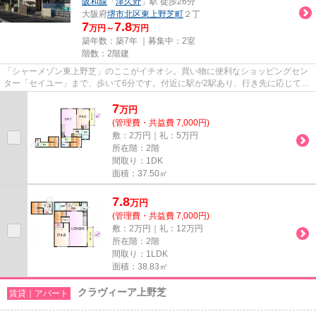
阪和線
「
津久野
」駅 徒歩26分
大阪府
堺市北区
東上野芝町
２丁
7
7.8
万円～
万円
築年数：築7年 ｜募集中：
2室
階数：2階建
「シャーメゾン東上野芝」のここがイチオシ。買い物に便利なショッピングセン
ター「セイユー」まで、歩いて6分です。付近に駅が2駅あり、行き先に応じて使
い分けができます。陽当たり...
7
万
円
(管理費・共益費 7,000円)
敷：2万円｜礼：5万円
所在階：2階
間取り：1DK
面積：37.50㎡
7.8
万
円
(管理費・共益費 7,000円)
敷：2万円｜礼：12万円
所在階：2階
間取り：1LDK
面積：38.83㎡
クラヴィーア上野芝
賃貸｜アパート