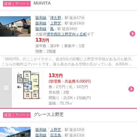
MIAVITA
賃貸｜アパート
阪和線
「
津久野
」駅 徒歩17分
阪和線
「
上野芝
」駅 徒歩18分
阪和線
「
鳳
」駅 徒歩34分
大阪府
堺市西区
上野芝向ヶ丘町
６丁
13
万円
築年数：築3年 ｜募集中：
1室
階数：2階建
「MIAVITA」のここがイチオシ。徒歩5分の距離に上野芝中学校があるのも魅力。
こちらの物件はアパートです。落ち着きのある空間が広がっている、令和5年築
の物件です。当社は堺市西区に...
13
万
円
(管理費・共益費 6,000円)
敷：2万円｜礼：10万円
所在階：2階
間取り：2LDK＋1S(納戸)
面積：75.79㎡
グレース上野芝
賃貸｜アパート
阪和線
「
上野芝
」駅 徒歩10分
阪和線
「
百舌鳥
」駅 徒歩13分