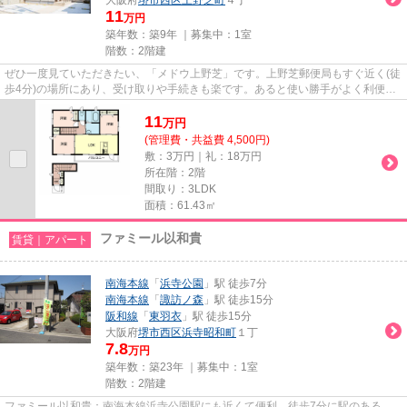
11
万円
築年数：築9年 ｜募集中：
1室
階数：2階建
ぜひ一度見ていただきたい、「メドウ上野芝」です。上野芝郵便局もすぐ近く(徒
歩4分)の場所にあり、受け取りや手続きも楽です。あると使い勝手がよく利便性
が高いのが敷地内ごみ置き場...
11
万
円
(管理費・共益費 4,500円)
敷：3万円｜礼：18万円
所在階：2階
間取り：3LDK
面積：61.43㎡
ファミール以和貴
賃貸｜アパート
南海本線
「
浜寺公園
」駅 徒歩7分
南海本線
「
諏訪ノ森
」駅 徒歩15分
阪和線
「
東羽衣
」駅 徒歩15分
大阪府
堺市西区
浜寺昭和町
１丁
7.8
万円
築年数：築23年 ｜募集中：
1室
階数：2階建
ファミール以和貴：南海本線浜寺公園駅にも近くて便利。徒歩7分に駅のある、