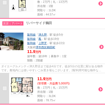
敷：2万円｜礼：13万円
所在階：1階
間取り：1LDK
面積：44.57㎡
リバーサイド鶴田
賃貸｜アパート
阪和線
「
津久野
」駅 徒歩5分
阪和線
「
鳳
」駅 徒歩19分
阪和線
「
上野芝
」駅 徒歩22分
大阪府
堺市西区
鶴田町
11.9
万円
築年数：築18年 ｜募集中：
1室
階数：2階建
ダイエーグルメシティ津久野店まで徒歩4分です。徒歩5分の位置に駅がある物件
です。敷地内には使いやすいごみ置き場もございます。2駅利用可能な物件なの
で、交通経路を選ぶことができ...
11.9
万
円
(管理費・共益費 5,000円)
敷：2万円｜礼：15万円
所在階：1階
間取り：3LDK
面積：78.75㎡