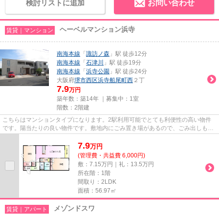
検討リストに追加
お問い合わせ
ヘーベルマンション浜寺
賃貸｜マンション
南海本線
「
諏訪ノ森
」駅 徒歩12分
南海本線
「
石津川
」駅 徒歩19分
南海本線
「
浜寺公園
」駅 徒歩24分
大阪府
堺市西区
浜寺船尾町西
２丁
7.9
万円
築年数：築14年 ｜募集中：
1室
階数：2階建
こちらはマンションタイプになります。2駅利用可能でとても利便性の高い物件
です。陽当たりの良い物件です。敷地内にごみ置き場があるので、ごみ出しも便
利です。堺市西区エリアと南海...
7.9
万
円
(管理費・共益費 6,000円)
敷：7.15万円｜礼：13.5万円
所在階：1階
間取り：2LDK
面積：56.97㎡
メゾンドスワ
賃貸｜アパート