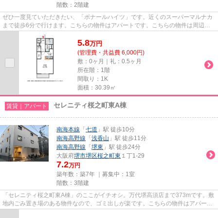
階数：2階建
ぜひ一度見ていただきたい、「ボナールハイツ」です。近くのスーパーマルナカ
まで徒歩6分で行けます。こちらの物件はアパートです。こちらの物件は周辺に
駅が2つあるので電車へのアク...
5.8
万
円
(管理費・共益費 6,000円)
敷：0ヶ月｜礼：0.5ヶ月
所在階：1階
間取り：1K
面積：30.39㎡
セレニティ桜之町東A棟
賃貸｜アパート
南海本線
「
七道
」駅 徒歩10分
南海高野線
「
浅香山
」駅 徒歩11分
南海高野線
「
堺東
」駅 徒歩24分
大阪府
堺市堺区
桜之町東
１丁1-29
7.2
万円
築年数：築7年 ｜募集中：
1室
階数：3階建
「セレニティ桜之町東A棟」のここがイチオシ。万代堺高須店まで373mです。敷
地内ごみ置き場のある物件なので、ゴミ出しが楽です。こちらの物件はアパート
です。堺市堺区エリアにある賃...