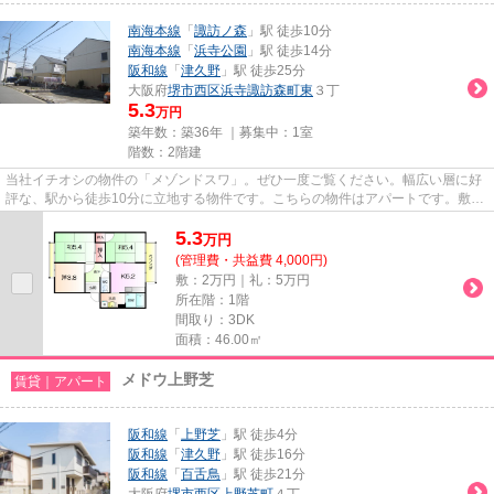
南海本線
「
諏訪ノ森
」駅 徒歩10分
南海本線
「
浜寺公園
」駅 徒歩14分
阪和線
「
津久野
」駅 徒歩25分
大阪府
堺市西区
浜寺諏訪森町東
３丁
5.3
万円
築年数：築36年 ｜募集中：
1室
階数：2階建
当社イチオシの物件の「メゾンドスワ」。ぜひ一度ご覧ください。幅広い層に好
評な、駅から徒歩10分に立地する物件です。こちらの物件はアパートです。敷地
内にごみ置き場があるので、...
5.3
万
円
(管理費・共益費 4,000円)
敷：2万円｜礼：5万円
所在階：1階
間取り：3DK
面積：46.00㎡
メドウ上野芝
賃貸｜アパート
阪和線
「
上野芝
」駅 徒歩4分
阪和線
「
津久野
」駅 徒歩16分
阪和線
「
百舌鳥
」駅 徒歩21分
大阪府
堺市西区
上野芝町
４丁