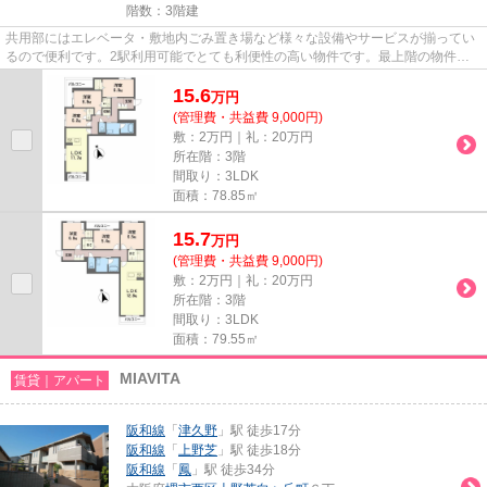
階数：3階建
共用部にはエレベータ・敷地内ごみ置き場など様々な設備やサービスが揃ってい
るので便利です。2駅利用可能でとても利便性の高い物件です。最上階の物件で
す。こちらはマンションタイプ...
15.6
万
円
(管理費・共益費 9,000円)
敷：2万円｜礼：20万円
所在階：3階
間取り：3LDK
面積：78.85㎡
15.7
万
円
(管理費・共益費 9,000円)
敷：2万円｜礼：20万円
所在階：3階
間取り：3LDK
面積：79.55㎡
MIAVITA
賃貸｜アパート
阪和線
「
津久野
」駅 徒歩17分
阪和線
「
上野芝
」駅 徒歩18分
阪和線
「
鳳
」駅 徒歩34分