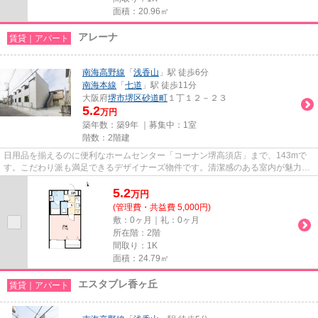
面積：20.96㎡
アレーナ
賃貸｜アパート
南海高野線
「
浅香山
」駅 徒歩6分
南海本線
「
七道
」駅 徒歩11分
大阪府
堺市堺区
砂道町
１丁１２－２３
5.2
万円
築年数：築9年 ｜募集中：
1室
階数：2階建
日用品を揃えるのに便利なホームセンター「コーナン堺高須店」まで、143mで
す。こだわり派も満足できるデザイナーズ物件です。清潔感のある室内が魅力的
な2016年築の物件となっており...
5.2
万
円
(管理費・共益費 5,000円)
敷：0ヶ月｜礼：0ヶ月
所在階：2階
間取り：1K
面積：24.79㎡
エスタブレ香ヶ丘
賃貸｜アパート