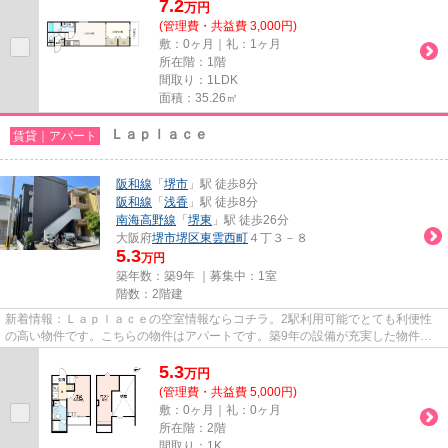
7.2
万
円
(管理費・共益費 3,000円)
敷：0ヶ月｜礼：1ヶ月
所在階：1階
間取り：1LDK
面積：35.26㎡
Ｌａｐｌａｃｅ
賃貸｜アパート
阪和線
「
堺市
」駅 徒歩8分
阪和線
「
浅香
」駅 徒歩8分
南海高野線
「
堺東
」駅 徒歩26分
大阪府
堺市堺区
東雲西町
４丁３－８
5.3
万円
築年数：築9年 ｜募集中：
1室
階数：2階建
新着情報：Ｌａｐｌａｃｅの空室情報ならコチラ。2駅利用可能でとても利便性
の高い物件です。こちらの物件はアパートです。築9年の設備が充実した物件と
なっています。できるだけ早め...
5.3
万
円
(管理費・共益費 5,000円)
敷：0ヶ月｜礼：0ヶ月
所在階：2階
間取り：1K