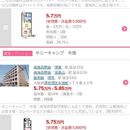
こちらの物件は最寄りのスーパー「マルシゲ鳳店」が402m以内にあります。こ
ちらの物件はアパートです。移動距離が短くてすむ、敷地内ごみ置き場です。2
駅利用可能なので、用途や行き先...
5.7
万
円
(管理費・共益費 5,500円)
敷：2万円｜礼：3万円
所在階：1階
間取り：1DK
面積：29.75㎡
サニーキャンプ 今池
賃貸｜マンション
南海高野線
「
堺東
」駅 徒歩13分
南海高野線
「
浅香山
」駅 徒歩12分
阪和線
「
堺市
」駅 徒歩19分
大阪府
堺市堺区
今池町
１丁４番３３号
5.75
5.85
万円～
万円
築年数：築16年 ｜募集中：
2室
階数：6階建
サニーキャンプ 今池：南海高野線堺東駅にも近くて便利。共用部には敷地内ご
み置き場・エレベータなどが備わっておりとても充実しています。2駅利用可能
でアクセスの良い物件です。造...
5.75
万
円
(管理費・共益費 5,800円)