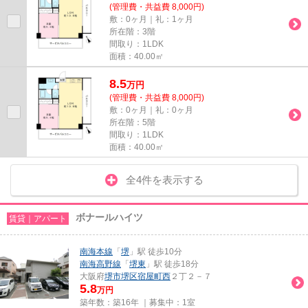
(管理費・共益費 8,000円)
敷：0ヶ月｜礼：1ヶ月
所在階：3階
間取り：1LDK
面積：40.00㎡
8.5
万
円
(管理費・共益費 8,000円)
敷：0ヶ月｜礼：0ヶ月
所在階：5階
間取り：1LDK
面積：40.00㎡
全4件を表示する
ボナールハイツ
賃貸｜アパート
南海本線
「
堺
」駅 徒歩10分
南海高野線
「
堺東
」駅 徒歩18分
大阪府
堺市堺区
宿屋町西
２丁２－７
5.8
万円
築年数：築16年 ｜募集中：
1室