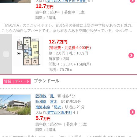
大阪府
堺市西区
上野芝向ヶ丘町
６丁
12.7
万円
築年数：築3年 ｜募集中：
1室
階数：2階建
「MIAVITA」のここがイチオシ。徒歩5分の距離に上野芝中学校があるのも魅力。
こちらの物件はアパートです。落ち着きのある空間が広がっている、令和5年築
の物件です。当社は堺市西区に...
12.7
万
円
(管理費・共益費 6,000円)
敷：2万円｜礼：10万円
所在階：2階
間取り：2LDK＋1S(納戸)
面積：75.79㎡
プランドール
賃貸｜アパート
阪和線
「
鳳
」駅 徒歩5分
阪和線
「
富木
」駅 徒歩19分
南海本線
「
羽衣
」駅 徒歩21分
大阪府
堺市西区
鳳中町
４丁
5.7
万円
築年数：築22年 ｜募集中：
1室
階数：2階建