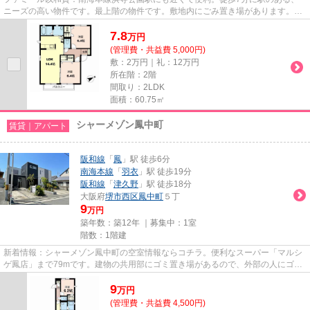
ニーズの高い物件です。最上階の物件です。敷地内にごみ置き場があります。堺
市西区エリアにある賃貸情報の...
7.8
万
円
(管理費・共益費 5,000円)
敷：2万円｜礼：12万円
所在階：2階
間取り：2LDK
面積：60.75㎡
シャーメゾン鳳中町
賃貸｜アパート
阪和線
「
鳳
」駅 徒歩6分
南海本線
「
羽衣
」駅 徒歩19分
阪和線
「
津久野
」駅 徒歩18分
大阪府
堺市西区
鳳中町
５丁
9
万円
築年数：築12年 ｜募集中：
1室
階数：1階建
新着情報：シャーメゾン鳳中町の空室情報ならコチラ。便利なスーパー「マルシ
ゲ鳳店」まで79mです。建物の共用部にゴミ置き場があるので、外部の人にゴミ
を見られるなどのトラブルも防...
9
万
円
(管理費・共益費 4,500円)