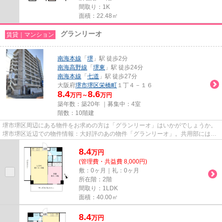
間取り：1K
面積：22.48㎡
グランリーオ
賃貸｜マンション
南海本線
「
堺
」駅 徒歩2分
南海高野線
「
堺東
」駅 徒歩24分
南海本線
「
七道
」駅 徒歩27分
大阪府
堺市堺区
栄橋町
１丁４－１６
8.4
8.6
万円～
万円
築年数：築20年 ｜募集中：
4室
階数：10階建
堺市堺区周辺にある物件をお求めの方は「グランリーオ」はいかがでしょうか。
堺市堺区近辺での物件情報：大好評のあの物件「グランリーオ」。共用部には敷
地内ごみ置き場・エレベータ...
8.4
万
円
(管理費・共益費 8,000円)
敷：0ヶ月｜礼：0ヶ月
所在階：2階
間取り：1LDK
面積：40.00㎡
8.4
万
円