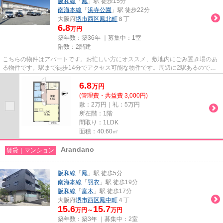
阪和線
「
鳳
」駅 徒歩15分
南海本線
「
浜寺公園
」駅 徒歩22分
大阪府
堺市西区
鳳北町
８丁
6.8
万円
築年数：築36年 ｜募集中：
1室
階数：2階建
こちらの物件はアパートです。お忙しい方にオススメ、敷地内にごみ置き場のあ
る物件です。駅まで徒歩14分でアクセス可能な物件です。周辺に2駅あるので電
車通勤しやすいです。できるだ...
6.8
万
円
(管理費・共益費 3,000円)
敷：2万円｜礼：5万円
所在階：1階
間取り：1LDK
面積：40.60㎡
Arandano
賃貸｜マンション
阪和線
「
鳳
」駅 徒歩5分
南海本線
「
羽衣
」駅 徒歩19分
阪和線
「
富木
」駅 徒歩17分
大阪府
堺市西区
鳳中町
４丁
15.6
15.7
万円～
万円
築年数：築3年 ｜募集中：
2室