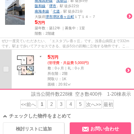
南海高野線
「
浅香山
」駅 徒歩5分
阪和線
「
堺市
」駅 徒歩22分
南海本線
「
七道
」駅 徒歩21分
大阪府
堺市堺区
香ヶ丘町
１丁１４－７
5
万円
築年数：築12年 ｜募集中：
1室
階数：2階建
ぜひ一度見ていただきたい、「エスタブレ香ヶ丘」です。浅香山病院まで332m
です。駅まで歩いてアクセスできる、徒歩5分の距離に立地する物件です。こち
らの物件はアパートです。物件探...
5
万
円
(管理費・共益費 5,000円)
敷：0ヶ月｜礼：0ヶ月
所在階：2階
間取り：1K
面積：20.92㎡
該当公開件数
228
棟 空き数
400
件
1-20
棟表示
1
2
3
4
5
<<前へ
次へ>>
最初
チェックした物件をまとめて
検討リストに追加
お問い合わせ