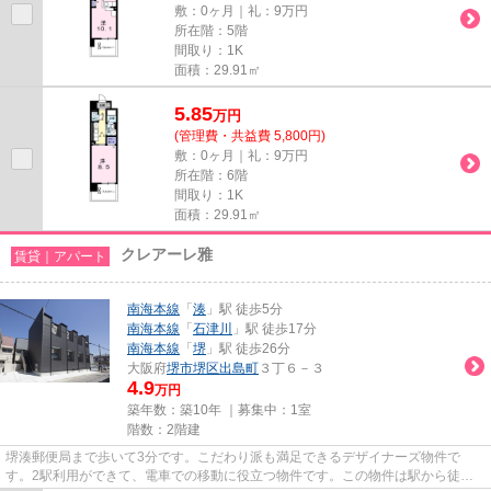
敷：0ヶ月｜礼：9万円
所在階：5階
間取り：1K
面積：29.91㎡
5.85
万
円
(管理費・共益費 5,800円)
敷：0ヶ月｜礼：9万円
所在階：6階
間取り：1K
面積：29.91㎡
クレアーレ雅
賃貸｜アパート
南海本線
「
湊
」駅 徒歩5分
南海本線
「
石津川
」駅 徒歩17分
南海本線
「
堺
」駅 徒歩26分
大阪府
堺市堺区
出島町
３丁６－３
4.9
万円
築年数：築10年 ｜募集中：
1室
階数：2階建
堺湊郵便局まで歩いて3分です。こだわり派も満足できるデザイナーズ物件で
す。2駅利用ができて、電車での移動に役立つ物件です。この物件は駅から徒歩5