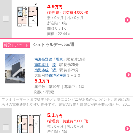
分の物件です。できるだけ早めに...
4.9
万
円
(管理費・共益費 4,000円)
敷：0ヶ月｜礼：0ヶ月
所在階：1階
間取り：1K
面積：22.44㎡
シュトゥルデール幸通
賃貸｜アパート
南海高野線
「
堺東
」駅 徒歩19分
南海本線
「
湊
」駅 徒歩25分
南海本線
「
堺
」駅 徒歩29分
大阪府
堺市堺区
幸通
３－２０
5.1
万円
築年数：築10年 ｜募集中：
1室
階数：2階建
ファミリーマートまで徒歩7分と近場にコンビニがあるのもポイント。周辺に2駅
ありの電車通勤しやすい物件です。充実の設備と綺麗な室内を兼ね備えた、2016
年築の物件です。開放的な空...
5.1
万
円
(管理費・共益費 5,000円)
敷：0ヶ月｜礼：0ヶ月
所在階：2階