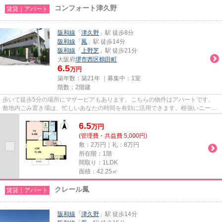
コンフォート津久野
賃貸｜アパート
阪和線
「
津久野
」駅 徒歩8分
阪和線
「
鳳
」駅 徒歩14分
阪和線
「
上野芝
」駅 徒歩21分
大阪府
堺市西区
鶴田町
6.5
万円
築年数：築21年 ｜募集中：
1室
階数：2階建
歩いて徒歩5分の場所にマザーピアもあります。こちらの物件はアパートです。
敷地内ごみ置き場は、忙しいあなたの時間を有効に活用できます。根強いニーズ
を誇る駅近の物件となり、徒歩...
6.5
万
円
(管理費・共益費 5,000円)
敷：2万円｜礼：8万円
所在階：1階
間取り：1LDK
面積：42.25㎡
クレール鳳
賃貸｜アパート
阪和線
「
津久野
」駅 徒歩14分