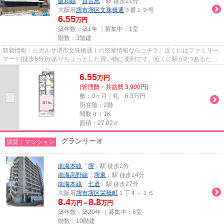
阪和線
「
百舌鳥
」駅 徒歩21分
大阪府
堺市堺区
文珠橋通
３番１９号
6.55
万円
築年数：築1年 ｜募集中：
1室
階数：3階建
新着情報：ヒカルサ堺市文珠橋通Ⅰの空室情報ならコチラ。近くにはファミリー
マート(徒歩6分)がありちょっとした買い物に便利です。近くに駅が2つあるた
め、用途や行き先に応じて駅を選...
6.55
万
円
(管理費・共益費 3,900円)
敷：0ヶ月｜礼：6.5万円
所在階：2階
間取り：1K
面積：27.02㎡
グランリーオ
賃貸｜マンション
南海本線
「
堺
」駅 徒歩2分
南海高野線
「
堺東
」駅 徒歩24分
南海本線
「
七道
」駅 徒歩27分
大阪府
堺市堺区
栄橋町
１丁４－１６
8.4
8.8
万円～
万円
築年数：築20年 ｜募集中：
6室
階数：10階建