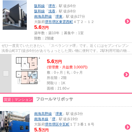
阪和線
「
堺市
」駅 徒歩6分
阪和線
「
浅香
」駅 徒歩8分
南海高野線
「
堺東
」駅 徒歩27分
大阪府
堺市堺区
東雲西町
４丁２－１２
5.6
万円
築年数：築10年 ｜募集中：
1室
階数：2階建
ぜひ一度見ていただきたい、「スペランツァ堺」です。近くにはセブンイレブン
浅香山町3丁(徒歩6分)がありちょっとした買い物に便利です。2駅利用可能の物件
です。おしゃれが気になる方...
5.6
万
円
(管理費・共益費 3,000円)
敷：0ヶ月｜礼：0ヶ月
所在階：2階
間取り：1K
面積：21.60㎡
フロールマリポッサ
賃貸｜マンション
南海高野線
「
堺東
」駅 徒歩3分
南海本線
「
堺
」駅 徒歩19分
大阪府
堺市堺区
中瓦町
１丁３番１８号
5.5
万円