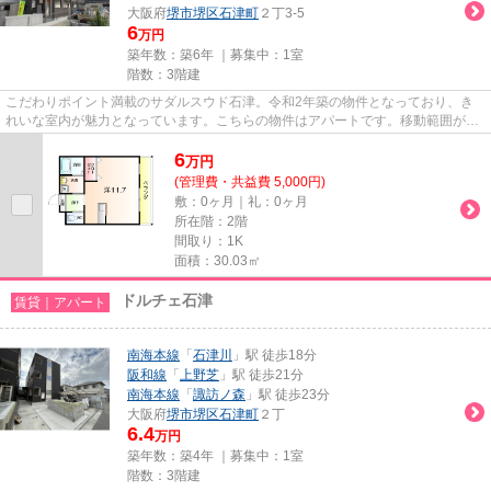
大阪府
堺市堺区
石津町
２丁3-5
6
万円
築年数：築6年 ｜募集中：
1室
階数：3階建
こだわりポイント満載のサダルスウド石津。令和2年築の物件となっており、き
れいな室内が魅力となっています。こちらの物件はアパートです。移動範囲が広
がる2駅利用可能な物件です。...
6
万
円
(管理費・共益費 5,000円)
敷：0ヶ月｜礼：0ヶ月
所在階：2階
間取り：1K
面積：30.03㎡
ドルチェ石津
賃貸｜アパート
南海本線
「
石津川
」駅 徒歩18分
阪和線
「
上野芝
」駅 徒歩21分
南海本線
「
諏訪ノ森
」駅 徒歩23分
大阪府
堺市堺区
石津町
２丁
6.4
万円
築年数：築4年 ｜募集中：
1室
階数：3階建