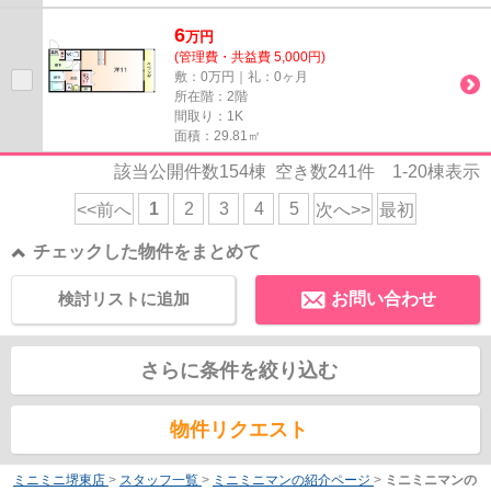
6
万
円
(管理費・共益費 5,000円)
敷：0万円｜礼：0ヶ月
所在階：2階
間取り：1K
面積：29.81㎡
該当公開件数
154
棟 空き数
241
件
1-20
棟表示
1
2
3
4
5
<<前へ
次へ>>
最初
チェックした物件をまとめて
検討リストに追加
お問い合わせ
さらに条件を絞り込む
物件リクエスト
ミニミニ堺東店
>
スタッフ一覧
>
ミニミニマンの紹介ページ
>
ミニミニマンの