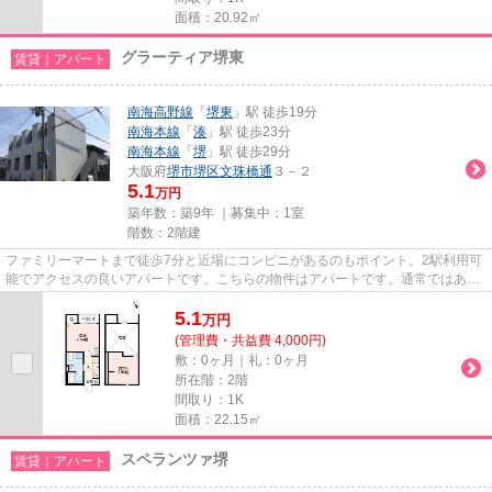
面積：20.92㎡
グラーティア堺東
賃貸｜アパート
南海高野線
「
堺東
」駅 徒歩19分
南海本線
「
湊
」駅 徒歩23分
南海本線
「
堺
」駅 徒歩29分
大阪府
堺市堺区
文珠橋通
３－２
5.1
万円
築年数：築9年 ｜募集中：
1室
階数：2階建
ファミリーマートまで徒歩7分と近場にコンビニがあるのもポイント。2駅利用可
能でアクセスの良いアパートです。こちらの物件はアパートです。通常ではあり
えない間取りも楽しめる、デ...
5.1
万
円
(管理費・共益費 4,000円)
敷：0ヶ月｜礼：0ヶ月
所在階：2階
間取り：1K
面積：22.15㎡
スペランツァ堺
賃貸｜アパート