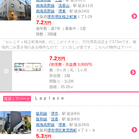
南海高野線
「
浅香山
」駅 徒歩11分
南海高野線
「
堺東
」駅 徒歩24分
大阪府
堺市堺区
桜之町東
１丁1-29
7.2
万円
築年数：築7年 ｜募集中：
1室
階数：3階建
「セレニティ桜之町東A棟」のここがイチオシ。万代堺高須店まで373mです。敷
地内ごみ置き場のある物件なので、ゴミ出しが楽です。こちらの物件はアパート
です。堺市堺区エリアにある賃...
7.2
万
円
(管理費・共益費 3,000円)
敷：0ヶ月｜礼：1ヶ月
所在階：1階
間取り：1LDK
面積：35.26㎡
Ｌａｐｌａｃｅ
賃貸｜アパート
阪和線
「
堺市
」駅 徒歩8分
阪和線
「
浅香
」駅 徒歩8分
南海高野線
「
堺東
」駅 徒歩26分
大阪府
堺市堺区
東雲西町
４丁３－８
5.3
万円