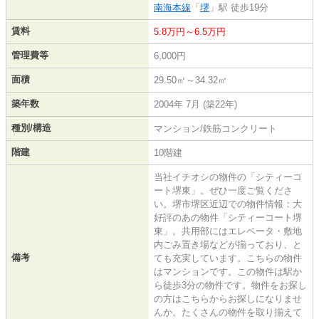
南海本線
「
堺
」駅 徒歩19分
賃料
5.8万円～6.5万円
管理費等
6,000円
面積
29.50㎡～34.32㎡
築年数
2004年 7月 (築22年)
種別/構造
マンション/鉄筋コンクリート
階建
10階建
当社イチオシの物件の「シティーコ
ート堺東」。ぜひ一度ご覧くださ
い。堺市堺区近辺での物件情報：大
好評のあの物件「シティーコート堺
東」。共用部にはエレベータ・敷地
内ごみ置き場などが揃っており、と
備考
ても充実しています。こちらの物件
はマンションです。この物件は駅か
ら徒歩3分の物件です。物件をお探し
の方はこちらからお探しになりませ
んか。たくさんの物件を取り揃えて