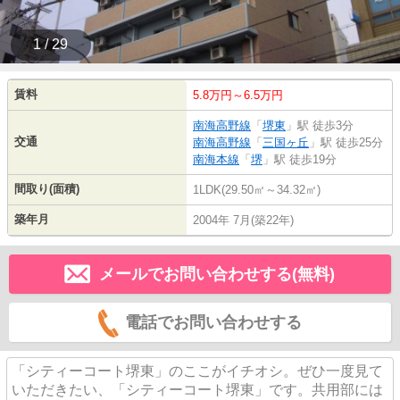
1 / 29
賃料
5.8万円～6.5万円
南海高野線
「
堺東
」駅 徒歩3分
交通
南海高野線
「
三国ヶ丘
」駅 徒歩25分
南海本線
「
堺
」駅 徒歩19分
間取り(面積)
1LDK(29.50㎡～34.32㎡)
築年月
2004年 7月(築22年)
メールでお問い合わせする(無料)
電話でお問い合わせする
「シティーコート堺東」のここがイチオシ。ぜひ一度見て
いただきたい、「シティーコート堺東」です。共用部には