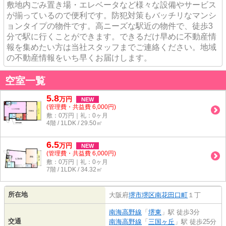
敷地内ごみ置き場・エレベータなど様々な設備やサービス
が揃っているので便利です。防犯対策もバッチリなマンシ
ョンタイプの物件です。高ニーズな駅近の物件で、徒歩3
分で駅に行くことができます。できるだけ早めに不動産情
報を集めたい方は当社スタッフまでご連絡ください。地域
の不動産情報をいち早くお届けします。
空室一覧
5.8
万
円
NEW
(管理費・共益費 6,000円)
敷：0万円｜礼：0ヶ月
4階 / 1LDK / 29.50㎡
6.5
万
円
NEW
(管理費・共益費 6,000円)
敷：0万円｜礼：0ヶ月
7階 / 1LDK / 34.32㎡
所在地
大阪府
堺市堺区
南花田口町
１丁
南海高野線
「
堺東
」駅 徒歩3分
交通
南海高野線
「
三国ヶ丘
」駅 徒歩25分