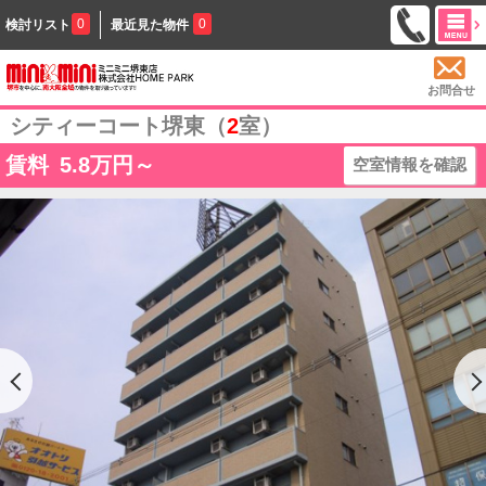
0
0
検討リスト
最近見た物件
お問合せ
シティーコート堺東（
2
室）
賃料
5.8
万円～
空室情報を確認