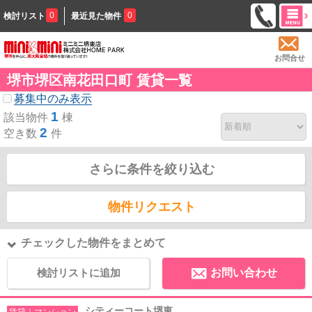
0
0
検討リスト
最近見た物件
お問合せ
堺市堺区南花田口町 賃貸一覧
募集中のみ表示
1
該当物件
棟
2
空き数
件
さらに条件を絞り込む
物件リクエスト
チェックした物件をまとめて
検討リストに追加
お問い合わせ
シティーコート堺東
賃貸｜マンション