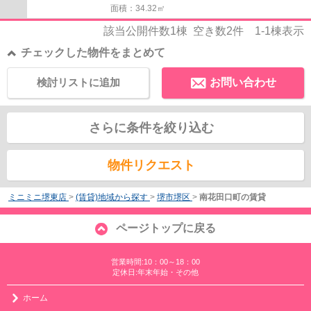
面積：34.32㎡
該当公開件数
1
棟 空き数
2
件
1-1
棟表示
チェックした物件をまとめて
検討リストに追加
お問い合わせ
さらに条件を絞り込む
物件リクエスト
ミニミニ堺東店
>
(賃貸)地域から探す
>
堺市堺区
>
南花田口町の賃貸
ページトップに戻る
営業時間:10：00～18：00
定休日:年末年始・その他
ホーム