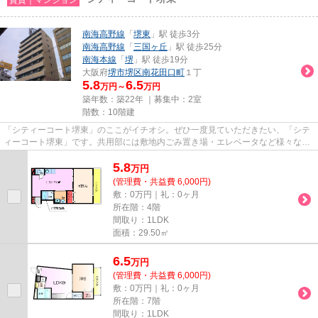
南海高野線
「
堺東
」駅 徒歩3分
南海高野線
「
三国ヶ丘
」駅 徒歩25分
南海本線
「
堺
」駅 徒歩19分
大阪府
堺市堺区
南花田口町
１丁
5.8
6.5
万円～
万円
築年数：築22年 ｜募集中：
2室
階数：10階建
「シティーコート堺東」のここがイチオシ。ぜひ一度見ていただきたい、「シテ
ィーコート堺東」です。共用部には敷地内ごみ置き場・エレベータなど様々な設
備やサービスが揃っているの...
5.8
万
円
(管理費・共益費 6,000円)
敷：0万円｜礼：0ヶ月
所在階：4階
間取り：1LDK
面積：29.50㎡
6.5
万
円
(管理費・共益費 6,000円)
敷：0万円｜礼：0ヶ月
所在階：7階
間取り：1LDK