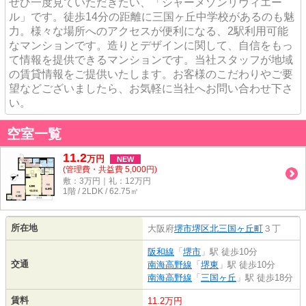
ぜひ一度見ていただきたい、「シャーメゾンリヴィエー
ル」です。徒歩14分の距離に三国ヶ丘中学校があるのも魅
力。様々な場所へのアクセスが便利になる、2駅利用可能
なマンションです。造りとデザインに関して、自信をもっ
て情報を提供できるマンションです。当社スタッフが地域
の賃貸情報をご提供いたします。お客様のこだわりやご要
望などございましたら、お気軽に当社へお問い合わせ下さ
い。
空室一覧
11.2
万
円
NEW
(管理費・共益費 5,000円)
敷：3万円｜礼：12万円
1階 / 2LDK / 62.75㎡
所在地
大阪府
堺市堺区
北三国ヶ丘町
３丁
阪和線
「
堺市
」駅 徒歩10分
交通
南海高野線
「
堺東
」駅 徒歩10分
南海高野線
「
三国ヶ丘
」駅 徒歩18分
賃料
11.2万円