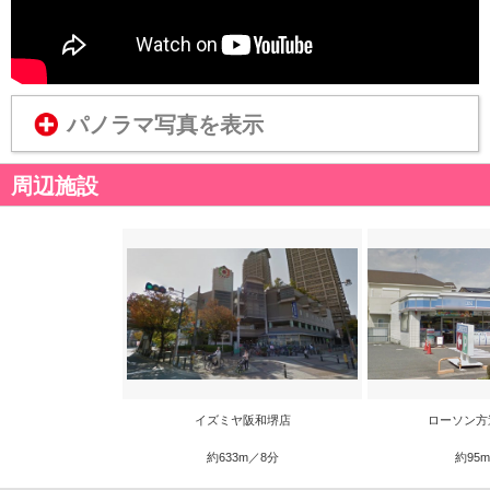
パノラマ写真を表示
周辺施設
イズミヤ阪和堺店
ローソン方
約633m／8分
約95