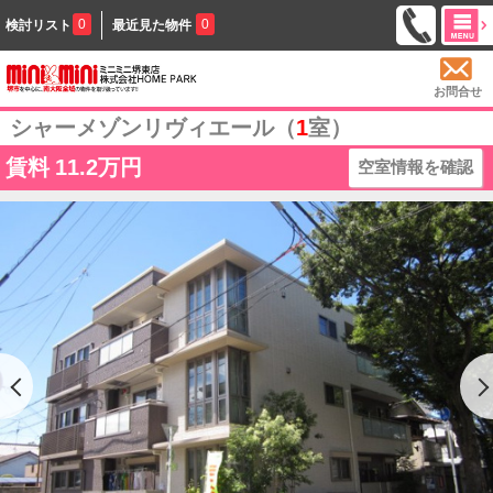
0
0
検討リスト
最近見た物件
お問合せ
シャーメゾンリヴィエール（
1
室）
賃料
11.2万円
空室情報を確認