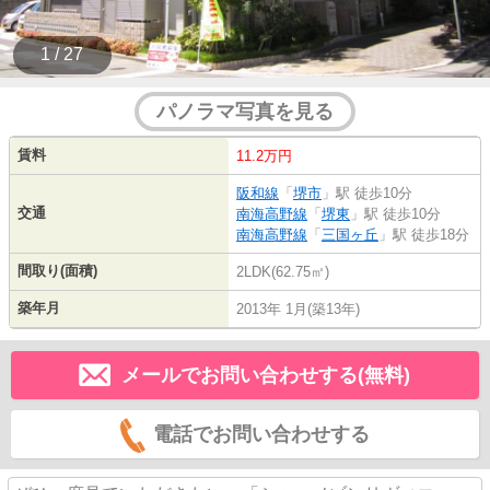
1 / 27
パノラマ写真を見る
賃料
11.2万円
阪和線
「
堺市
」駅 徒歩10分
交通
南海高野線
「
堺東
」駅 徒歩10分
南海高野線
「
三国ヶ丘
」駅 徒歩18分
間取り(面積)
2LDK(62.75㎡)
築年月
2013年 1月(築13年)
メールでお問い合わせする(無料)
電話でお問い合わせする