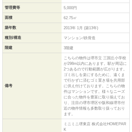
管理費等
5,000円
面積
62.75㎡
築年数
2013年 1月 (築13年)
種別/構造
マンション/鉄骨造
階建
3階建
こちらの物件は堺市立 三国丘小学校
が298m以内にあります。駅が周辺に
2つあるので行動範囲が広がります。
ゴミ出しを楽にするために、遠くま
で行かずに済むゴミ置き場を共用部
備考
に供え付けております。こちらの物
件はマンションです。様々なニーズ
に合った物件を豊富に取り揃えてお
り、注目の堺市堺区や阪和線堺市付
近の物件情報も多数取り扱っており
ます。
ミニミニ堺東店 株式会社HOMEPAR
K