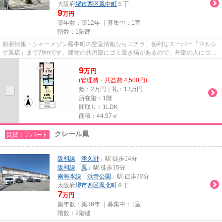
大阪府
堺市西区
鳳中町
５丁
9
万円
築年数：築12年 ｜募集中：
1室
階数：1階建
新着情報：シャーメゾン鳳中町の空室情報ならコチラ。便利なスーパー「マルシ
ゲ鳳店」まで79mです。建物の共用部にゴミ置き場があるので、外部の人にゴミ
を見られるなどのトラブルも防...
9
万
円
(管理費・共益費 4,500円)
敷：2万円｜礼：13万円
所在階：1階
間取り：1LDK
面積：44.57㎡
クレール鳳
賃貸｜アパート
阪和線
「
津久野
」駅 徒歩14分
阪和線
「
鳳
」駅 徒歩15分
南海本線
「
浜寺公園
」駅 徒歩22分
大阪府
堺市西区
鳳北町
８丁
7
万円
築年数：築36年 ｜募集中：
1室
階数：2階建