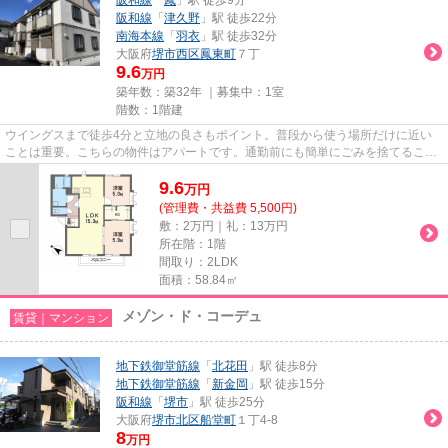
阪和線
「
津久野
」駅 徒歩22分
南海本線
「
羽衣
」駅 徒歩32分
大阪府
堺市西区
鳳東町
７丁
9.6
万円
築年数：築32年 ｜募集中：
1室
階数：1階建
ウイングスまで徒歩4分と立地の良さもポイント。普段から使う場所だけに近い
ことは重要。こちらの物件はアパートです。通勤前にも簡単にごみを捨てること
ができる敷地内ごみ置き場付き...
9.6
万
円
(管理費・共益費 5,500円)
敷：2万円｜礼：13万円
所在階：1階
間取り：2LDK
面積：58.84㎡
メゾン・ド・コーデュ
賃貸｜マンション
地下鉄御堂筋線
「
北花田
」駅 徒歩8分
地下鉄御堂筋線
「
新金岡
」駅 徒歩15分
阪和線
「
堺市
」駅 徒歩25分
大阪府
堺市北区
船堂町
１丁4-8
8
万円