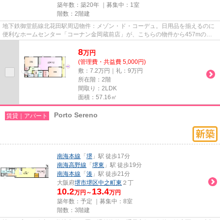
築年数：築20年 ｜募集中：
1室
階数：2階建
地下鉄御堂筋線北花田駅周辺物件：メゾン・ド・コーデュ。日用品を揃えるのに
便利なホームセンター「コーナン金岡蔵前店」が、こちらの物件から457mのと
ころにあります。こちらはマン...
8
万
円
(管理費・共益費 5,000円)
敷：7.2万円｜礼：9万円
所在階：2階
間取り：2LDK
面積：57.16㎡
Porto Sereno
賃貸｜アパート
南海本線
「
堺
」駅 徒歩17分
南海高野線
「
堺東
」駅 徒歩19分
南海本線
「
湊
」駅 徒歩21分
大阪府
堺市堺区
中之町東
２丁
10.2
13.4
万円～
万円
築年数：予定 ｜募集中：
8室
階数：3階建