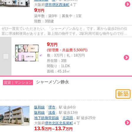
大阪府
堺市堺区
西湊町
４丁
9
万円
築年数：築9年 ｜募集中：
1室
階数：3階建
ぜひ一度見ていただきたい、「シャーメゾンみなと」です。家から徒歩2分の位
置に堺湊郵便局があります。最上階の物件です。2駅利用可能な物件なので行動
範囲も広がります。堺市堺区エ...
9
万
円
(管理費・共益費 5,500円)
敷：3万円｜礼：18万円
所在階：3階
間取り：1LDK
面積：45.16㎡
シャーメゾン静永
賃貸｜マンション
阪和線
「
堺市
」駅 徒歩6分
阪和線
「
浅香
」駅 徒歩13分
地下鉄御堂筋線
「
北花田
」駅 徒歩25分
大阪府
堺市北区
北長尾町
４丁
13.5
13.7
万円～
万円