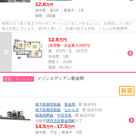
12.6
万円
築年数：築3年 ｜募集中：
1室
階数：3階建
地域のゴミ捨て場まで行かずにサッとゴミ出しできるように、共用部にゴミ捨て
場を設置しています。築3年と新しく、設備の面でも充実。こちらは初期費用を
カードでお支払いいただける物...
12.6
万
円
(管理費・共益費 9,000円)
敷：3万円｜礼：20万円
所在階：1階
間取り：2LDK
面積：60.38㎡
メゾンエディアン新金岡
賃貸｜マンション
地下鉄御堂筋線
「
新金岡
」駅 徒歩5分
地下鉄御堂筋線
「
なかもず
」駅 徒歩23分
南海高野線
「
中百舌鳥
」駅 徒歩23分
大阪府
堺市北区
新金岡町
１丁
14.5
17.5
万円～
万円
築年数：予定 ｜募集中：
5室