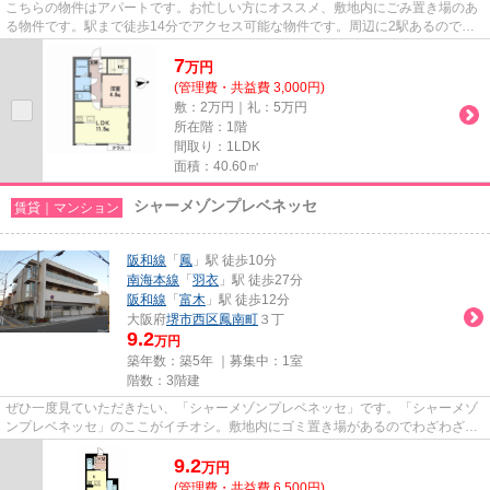
こちらの物件はアパートです。お忙しい方にオススメ、敷地内にごみ置き場のあ
る物件です。駅まで徒歩14分でアクセス可能な物件です。周辺に2駅あるので電
車通勤しやすいです。できるだ...
7
万
円
(管理費・共益費 3,000円)
敷：2万円｜礼：5万円
所在階：1階
間取り：1LDK
面積：40.60㎡
シャーメゾンプレベネッセ
賃貸｜マンション
阪和線
「
鳳
」駅 徒歩10分
南海本線
「
羽衣
」駅 徒歩27分
阪和線
「
富木
」駅 徒歩12分
大阪府
堺市西区
鳳南町
３丁
9.2
万円
築年数：築5年 ｜募集中：
1室
階数：3階建
ぜひ一度見ていただきたい、「シャーメゾンプレベネッセ」です。「シャーメゾ
ンプレベネッセ」のここがイチオシ。敷地内にゴミ置き場があるのでわざわざゴ
ミを捨てに行く手間が省けま...
9.2
万
円
(管理費・共益費 6,500円)