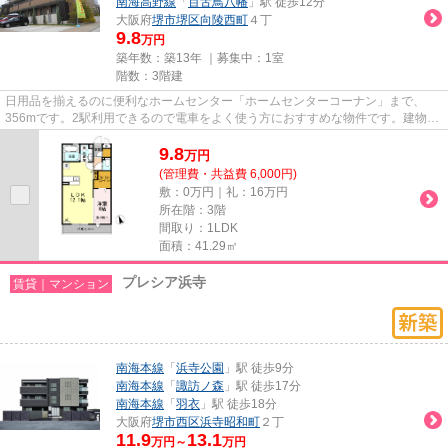
南海高野線
「
百舌鳥八幡
」駅 徒歩12分
大阪府
堺市堺区
向陵西町
４丁
9.8
万円
築年数：築13年 ｜募集中：
1室
階数：3階建
日用品を揃えるのに便利なホームセンター「ホームセンターコーナン」まで、
356mです。2駅利用できるので電車をよく使う方におすすめな物件です。建物の
共用部にゴミ置き場があるので、...
9.8
万
円
(管理費・共益費 6,000円)
敷：0万円｜礼：16万円
所在階：3階
間取り：1LDK
面積：41.29㎡
プレシア浜寺
賃貸｜マンション
南海本線
「
浜寺公園
」駅 徒歩9分
南海本線
「
諏訪ノ森
」駅 徒歩17分
南海本線
「
羽衣
」駅 徒歩18分
大阪府
堺市西区
浜寺昭和町
２丁
11.9
13.1
万円～
万円