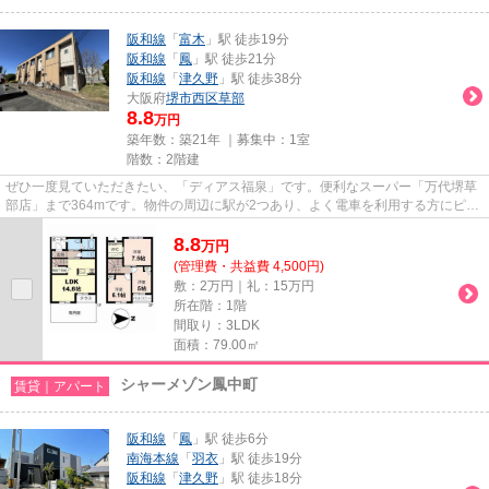
阪和線
「
富木
」駅 徒歩19分
阪和線
「
鳳
」駅 徒歩21分
阪和線
「
津久野
」駅 徒歩38分
大阪府
堺市西区
草部
8.8
万円
築年数：築21年 ｜募集中：
1室
階数：2階建
ぜひ一度見ていただきたい、「ディアス福泉」です。便利なスーパー「万代堺草
部店」まで364mです。物件の周辺に駅が2つあり、よく電車を利用する方にピッ
タリです。敷地内ごみ置き場は...
8.8
万
円
(管理費・共益費 4,500円)
敷：2万円｜礼：15万円
所在階：1階
間取り：3LDK
面積：79.00㎡
シャーメゾン鳳中町
賃貸｜アパート
阪和線
「
鳳
」駅 徒歩6分
南海本線
「
羽衣
」駅 徒歩19分
阪和線
「
津久野
」駅 徒歩18分