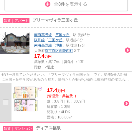
全8件を表示する
プリーマヴィラ三国ヶ丘
賃貸｜アパート
南海高野線
「
三国ヶ丘
」駅 徒歩8分
阪和線
「
三国ケ丘
」駅 徒歩8分
南海高野線
「
堺東
」駅 徒歩17分
大阪府
堺市堺区
向陵西町
２丁
17.4
万円
築年数：築17年 ｜募集中：
1室
階数：2階建
ぜひ一度見ていただきたい、「プリーマヴィラ三国ヶ丘」です。徒歩5分の距離
に三国ヶ丘中学校があるのも魅力。陽当たりが良好な物件は梅雨時期の湿気もた
まりにくい条件となっています...
17.4
万
円
(管理費・共益費 -)
敷：3万円｜礼：30万円
所在階：1-2階
間取り：4LDK
面積：106.00㎡
ディアス福泉
賃貸｜マンション