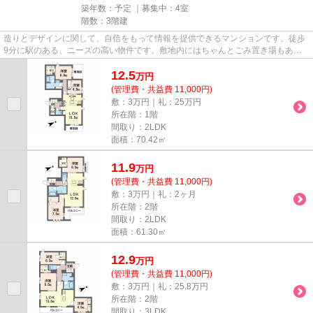
築年数：予定 ｜募集中：
4室
階数：3階建
造りとデザインに関して、自信をもって情報を提供できるマンションです。徒歩
9分に駅のある、ニーズの高い物件です。敷地内にはちゃんとごみ置き場もあり
ます。付近に駅が2つあるので...
12.5
万
円
(管理費・共益費 11,000円)
敷：3万円｜礼：25万円
所在階：1階
間取り：2LDK
面積：70.42㎡
11.9
万
円
(管理費・共益費 11,000円)
敷：3万円｜礼：2ヶ月
所在階：2階
間取り：2LDK
面積：61.30㎡
12.9
万
円
(管理費・共益費 11,000円)
敷：3万円｜礼：25.8万円
所在階：2階
間取り：3LDK