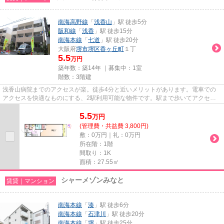
南海高野線
「
浅香山
」駅 徒歩5分
阪和線
「
浅香
」駅 徒歩15分
南海本線
「
七道
」駅 徒歩20分
大阪府
堺市堺区
香ヶ丘町
１丁
5.5
万円
築年数：築14年 ｜募集中：
1室
階数：3階建
浅香山病院までのアクセスが楽。徒歩4分と近いメリットがあります。電車での
アクセスを快適なものにする、2駅利用可能な物件です。駅まで歩いてアクセス
できる、徒歩5分の距離に立地す...
5.5
万
円
(管理費・共益費 3,800円)
敷：0万円｜礼：0万円
所在階：1階
間取り：1K
面積：27.55㎡
シャーメゾンみなと
賃貸｜マンション
南海本線
「
湊
」駅 徒歩6分
南海本線
「
石津川
」駅 徒歩20分
南海本線
「
堺
」駅 徒歩25分