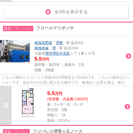
全5件を表示する
フロールマリポッサ
賃貸｜マンション
南海高野線
「
堺東
」駅 徒歩3分
南海本線
「
堺
」駅 徒歩19分
大阪府
堺市堺区
中瓦町
１丁３番１８号
5.5
万円
築年数：築20年 ｜募集中：
1室
階数：4階建
こちらの物件からローソン堺東HiViE堺東前まで336mです。こちらの物件はマン
ションです。徒歩3分の位置に駅がある物件です。敷地内ごみ置き場は、毎日の
ごみ捨ての煩わしさを軽減しま...
5.5
万
円
(管理費・共益費 3,900円)
敷：0ヶ月｜礼：0ヶ月
所在階：2階
間取り：1K
面積：28.50㎡
フジパレス堺香ヶ丘ノース
賃貸｜アパート