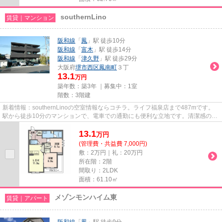
southernLino
賃貸｜マンション
阪和線
「
鳳
」駅 徒歩10分
阪和線
「
富木
」駅 徒歩14分
阪和線
「
津久野
」駅 徒歩29分
大阪府
堺市西区
鳳南町
３丁
13.1
万円
築年数：築3年 ｜募集中：
1室
階数：3階建
新着情報：southernLinoの空室情報ならコチラ。ライフ福泉店まで487mです。
駅から徒歩10分のマンションで、電車での通勤にも便利な立地です。清潔感のあ
る室内が魅力的な令和4年築の物...
13.1
万
円
(管理費・共益費 7,000円)
敷：2万円｜礼：20万円
所在階：2階
間取り：2LDK
面積：61.10㎡
メゾンモンハイム東
賃貸｜アパート
阪和線
「
鳳
」駅 徒歩9分