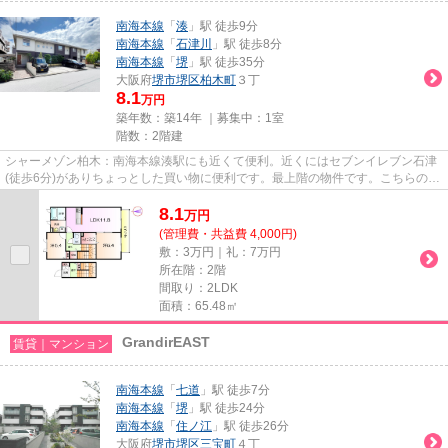
南海本線
「
湊
」駅 徒歩9分
南海本線
「
石津川
」駅 徒歩8分
南海本線
「
堺
」駅 徒歩35分
大阪府
堺市堺区
柏木町
３丁
8.1
万円
築年数：築14年 ｜募集中：
1室
階数：2階建
シャーメゾン柏木：南海本線湊駅にも近くて便利。近くにはセブンイレブン石津
(徒歩6分)がありちょっとした買い物に便利です。最上階の物件です。こちらの物
件はアパートです。当社スタ...
8.1
万
円
(管理費・共益費 4,000円)
敷：3万円｜礼：7万円
所在階：2階
間取り：2LDK
面積：65.48㎡
GrandirEAST
賃貸｜マンション
南海本線
「
七道
」駅 徒歩7分
南海本線
「
堺
」駅 徒歩24分
南海本線
「
住ノ江
」駅 徒歩26分
大阪府
堺市堺区
三宝町
４丁