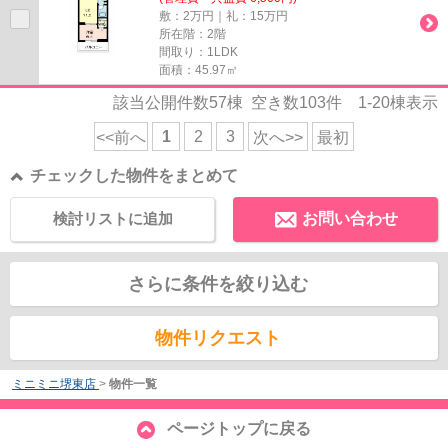
敷：2万円｜礼：15万円
所在階：2階
間取り：1LDK
面積：45.97㎡
該当公開件数
57
棟 空き数
103
件
1-20
棟表示
1
2
3
<<前へ
次へ>>
最初
チェックした物件をまとめて
検討リストに追加
お問い合わせ
さらに条件を絞り込む
物件リクエスト
ミニミニ堺東店
>
物件一覧
ページトップに戻る