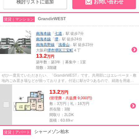
検討リストに追加
お問い合わせ
GrandirWEST
賃貸｜マンション
南海本線
「
七道
」駅 徒歩7分
南海本線
「
堺
」駅 徒歩24分
南海高野線
「
浅香山
」駅 徒歩23分
大阪府
堺市堺区
三宝町
４丁
13.2
万円
築年数：築3年 ｜募集中：
1室
階数：3階建
ぜひ一度見ていただきたい、「GrandirWEST」です。共用部にはエレベータ・敷
地内ごみ置き場などが揃っております。付近に駅が2つあるので、経路を用途や
行き先によって選べる物件です...
13.2
万
円
(管理費・共益費 9,000円)
敷：3万円｜礼：16万円
所在階：3階
間取り：2LDK
面積：63.69㎡
シャーメゾン柏木
賃貸｜アパート