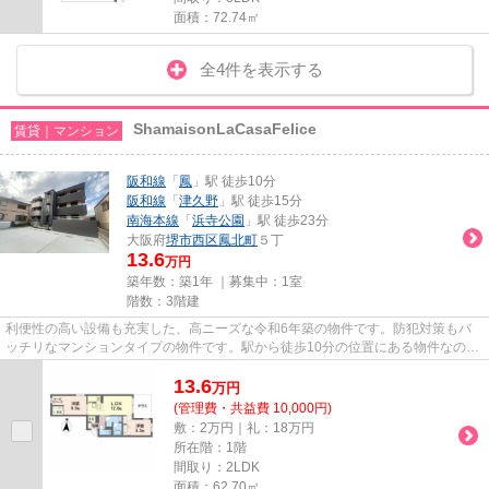
面積：72.74㎡
全4件を表示する
ShamaisonLaCasaFelice
賃貸｜マンション
阪和線
「
鳳
」駅 徒歩10分
阪和線
「
津久野
」駅 徒歩15分
南海本線
「
浜寺公園
」駅 徒歩23分
大阪府
堺市西区
鳳北町
５丁
13.6
万円
築年数：築1年 ｜募集中：
1室
階数：3階建
利便性の高い設備も充実した、高ニーズな令和6年築の物件です。防犯対策もバ
ッチリなマンションタイプの物件です。駅から徒歩10分の位置にある物件なの
で、アクセスも良好です。地域の...
13.6
万
円
(管理費・共益費 10,000円)
敷：2万円｜礼：18万円
所在階：1階
間取り：2LDK
面積：62.70㎡