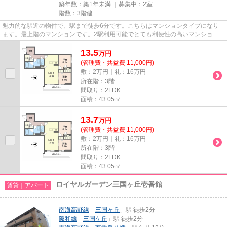
築年数：築1年未満 ｜募集中：
2室
階数：3階建
魅力的な駅近の物件で、駅まで徒歩6分です。こちらはマンションタイプになり
ます。最上階のマンションです。2駅利用可能でとても利便性の高いマンション
です。気になる物件ほどすぐに...
13.5
万
円
(管理費・共益費 11,000円)
敷：2万円｜礼：16万円
所在階：3階
間取り：2LDK
面積：43.05㎡
13.7
万
円
(管理費・共益費 11,000円)
敷：2万円｜礼：16万円
所在階：3階
間取り：2LDK
面積：43.05㎡
ロイヤルガーデン三国ヶ丘壱番館
賃貸｜アパート
南海高野線
「
三国ヶ丘
」駅 徒歩2分
阪和線
「
三国ケ丘
」駅 徒歩2分