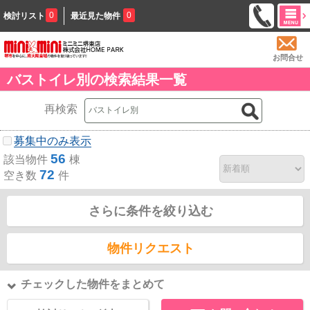
0
0
検討リスト
最近見た物件
お問合せ
バストイレ別の検索結果一覧
再検索
募集中のみ表示
56
該当物件
棟
72
空き数
件
さらに条件を絞り込む
物件リクエスト
チェックした物件をまとめて