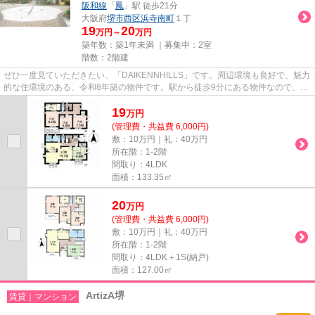
阪和線
「
鳳
」駅 徒歩21分
大阪府
堺市西区
浜寺南町
１丁
19
20
万円～
万円
築年数：築1年未満 ｜募集中：
2室
階数：2階建
ぜひ一度見ていただきたい、「DAIKENNHILLS」です。周辺環境も良好で、魅力
的な住環境のある、令和8年築の物件です。駅から徒歩9分にある物件なので、電
車利用が多い方にオススメです...
19
万
円
(管理費・共益費 6,000円)
敷：10万円｜礼：40万円
所在階：1-2階
間取り：4LDK
面積：133.35㎡
20
万
円
(管理費・共益費 6,000円)
敷：10万円｜礼：40万円
所在階：1-2階
間取り：4LDK＋1S(納戸)
面積：127.00㎡
ArtizA堺
賃貸｜マンション