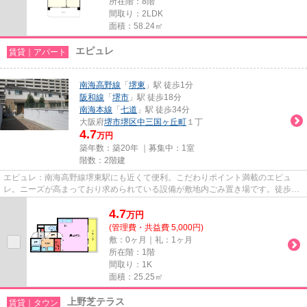
所在階：8階
間取り：2LDK
面積：58.24㎡
エピュレ
賃貸｜アパート
南海高野線
「
堺東
」駅 徒歩1分
阪和線
「
堺市
」駅 徒歩18分
南海本線
「
七道
」駅 徒歩34分
大阪府
堺市堺区
中三国ヶ丘町
１丁
4.7
万円
築年数：築20年 ｜募集中：
1室
階数：2階建
エピュレ：南海高野線堺東駅にも近くて便利。こだわりポイント満載のエピュ
レ。ニーズが高まっており求められている設備が敷地内ごみ置き場です。徒歩1
分で駅にアクセス可能な、魅力的...
4.7
万
円
(管理費・共益費 5,000円)
敷：0ヶ月｜礼：1ヶ月
所在階：1階
間取り：1K
面積：25.25㎡
上野芝テラス
賃貸｜タウン