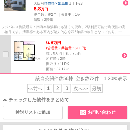
大阪府
堺市堺区
出島町
１丁1-23
6.8
万円
築年数：築2年 ｜募集中：
1室
階数：3階建
フジパレス御陵通り：南海本線湊駅にも近くて便利。2駅利用可能で利便性の高
い物件です。清潔感のある室内が魅力的な令和6年築の物件となっており、一押
しです。駅まで5分と、駅近でア...
6.8
万
円
(管理費・共益費 5,200円)
敷：0万円｜礼：7万円
所在階：2階
間取り：1LDK
面積：37.17㎡
該当公開件数
56
棟 空き数
72
件
1-20
棟表示
1
2
3
<<前へ
次へ>>
最初
チェックした物件をまとめて
検討リストに追加
お問い合わせ