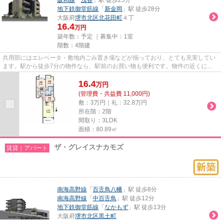
地下鉄御堂筋線
「
新金岡
」駅 徒歩28分
大阪府
堺市北区
北花田町
４丁
16.4
万円
築年数：予定 ｜募集中：
1室
階数：4階建
共用部にはエレベータ・敷地内ごみ置き場などが揃っており、とても充実してい
ます。駅から徒歩7分の物件なら、駅前のお買い物も便利です。物件の近くに駅
が2つあるため、用途や行き先...
16.4
万
円
(管理費・共益費 11,000円)
敷：3万円｜礼：32.8万円
所在階：2階
間取り：3LDK
面積：80.89㎡
ザ・グレイスナカモズ
賃貸｜アパート
南海高野線
「
百舌鳥八幡
」駅 徒歩8分
南海高野線
「
中百舌鳥
」駅 徒歩12分
地下鉄御堂筋線
「
なかもず
」駅 徒歩13分
大阪府
堺市北区
黒土町