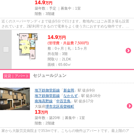
14.9
万円
築年数：予定 ｜募集中：
1室
階数：3階建
近くのスーパーサンディまで徒歩5分で行けます。敷地内にはごみ置き場も設置
されています。2駅利用できるので電車をよく使う方におすすめな物件です。利
便性の高い徒歩8分の物件です。...
14.9
万
円
(管理費・共益費 7,500円)
敷：0ヶ月｜礼：1.5ヶ月
所在階：3階
間取り：2LDK
面積：65.60㎡
セジュールジュン
賃貸｜アパート
地下鉄御堂筋線
「
新金岡
」駅 徒歩9分
地下鉄御堂筋線
「
なかもず
」駅 徒歩16分
南海高野線
「
中百舌鳥
」駅 徒歩17分
大阪府
堺市北区
長曽根町
13
万円
築年数：築20年 ｜募集中：
1室
階数：2階建
家から大阪労災病院まで353mです。こちらの物件はアパートです。最上階のア