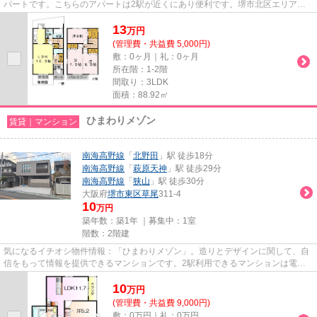
パートです。こちらのアパートは2駅が近くにあり便利です。堺市北区エリアに
ある賃貸情報のことなら、地域に...
13
万
円
(管理費・共益費 5,000円)
敷：0ヶ月｜礼：0ヶ月
所在階：1-2階
間取り：3LDK
面積：88.92㎡
ひまわりメゾン
賃貸｜マンション
南海高野線
「
北野田
」駅 徒歩18分
南海高野線
「
萩原天神
」駅 徒歩29分
南海高野線
「
狭山
」駅 徒歩30分
大阪府
堺市東区
草尾
311-4
10
万円
築年数：築1年 ｜募集中：
1室
階数：2階建
気になるイチオシ物件情報：「ひまわりメゾン」。造りとデザインに関して、自
信をもって情報を提供できるマンションです。2駅利用できるマンションは電車
での移動が便利です。敷地内ご...
10
万
円
(管理費・共益費 9,000円)
敷：0万円｜礼：0万円