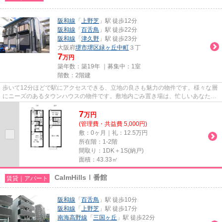
阪和線
「
上野芝
」駅 徒歩12分
阪和線
「
百舌鳥
」駅 徒歩22分
阪和線
「
津久野
」駅 徒歩23分
大阪府
堺市堺区
緑ヶ丘中町
３丁
7
万円
築年数：築19年 ｜募集中：
1室
階数：2階建
歩いて12分ほどで駅にアクセスできる、立地の良さも魅力の物件です。様々な層
にニーズのあるタウンハウスの物件です。敷地内ごみ置き場は、忙しいあなたに
とってマストな条件ではない...
7
万
円
(管理費・共益費 5,000円)
敷：0ヶ月｜礼：12.5万円
所在階：1-2階
間取り：1DK＋1S(納戸)
面積：43.33㎡
CalmHillsⅠ番館
賃貸｜アパート
阪和線
「
百舌鳥
」駅 徒歩10分
阪和線
「
上野芝
」駅 徒歩17分
南海高野線
「
三国ヶ丘
」駅 徒歩22分