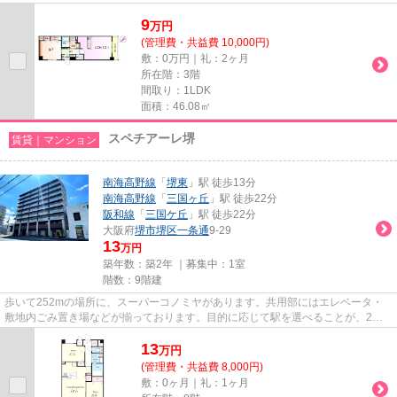
場など様々な設備やサービス...
9
万
円
(管理費・共益費 10,000円)
敷：0万円｜礼：2ヶ月
所在階：3階
間取り：1LDK
面積：46.08㎡
スペチアーレ堺
賃貸｜マンション
南海高野線
「
堺東
」駅 徒歩13分
南海高野線
「
三国ヶ丘
」駅 徒歩22分
阪和線
「
三国ケ丘
」駅 徒歩22分
大阪府
堺市堺区
一条通
9-29
13
万円
築年数：築2年 ｜募集中：
1室
階数：9階建
歩いて252mの場所に、スーパーコノミヤがあります。共用部にはエレベータ・
敷地内ごみ置き場などが揃っております。目的に応じて駅を選べることが、2駅
利用できるこの物件のメリットで...
13
万
円
(管理費・共益費 8,000円)
敷：0ヶ月｜礼：1ヶ月