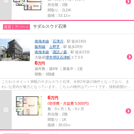
所在階：2階
間取り：2LDK
面積：53.12㎡
サダルスウド石津
賃貸｜アパート
南海本線
「
石津川
」駅 徒歩18分
阪和線
「
上野芝
」駅 徒歩20分
南海本線
「
諏訪ノ森
」駅 徒歩23分
大阪府
堺市堺区
石津町
２丁3-5
6
万円
築年数：築6年 ｜募集中：
1室
階数：3階建
こだわりポイント満載のサダルスウド石津。令和2年築の物件となっており、き
れいな室内が魅力となっています。こちらの物件はアパートです。移動範囲が広
がる2駅利用可能な物件です。...
6
万
円
(管理費・共益費 5,000円)
敷：0ヶ月｜礼：0ヶ月
所在階：2階
間取り：1K
面積：30.03㎡