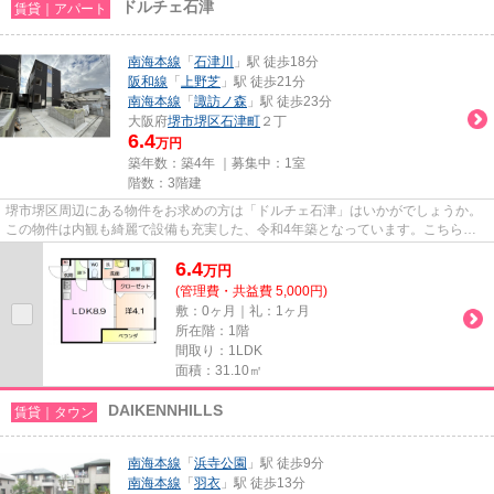
ドルチェ石津
賃貸｜アパート
南海本線
「
石津川
」駅 徒歩18分
阪和線
「
上野芝
」駅 徒歩21分
南海本線
「
諏訪ノ森
」駅 徒歩23分
大阪府
堺市堺区
石津町
２丁
6.4
万円
築年数：築4年 ｜募集中：
1室
階数：3階建
堺市堺区周辺にある物件をお求めの方は「ドルチェ石津」はいかがでしょうか。
この物件は内観も綺麗で設備も充実した、令和4年築となっています。こちらの
物件はアパートです。周辺に駅...
6.4
万
円
(管理費・共益費 5,000円)
敷：0ヶ月｜礼：1ヶ月
所在階：1階
間取り：1LDK
面積：31.10㎡
DAIKENNHILLS
賃貸｜タウン
南海本線
「
浜寺公園
」駅 徒歩9分
南海本線
「
羽衣
」駅 徒歩13分