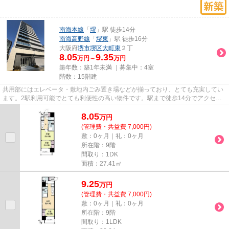
南海本線
「
堺
」駅 徒歩14分
南海高野線
「
堺東
」駅 徒歩16分
大阪府
堺市堺区
大町東
２丁
8.05
9.35
万円～
万円
築年数：築1年未満 ｜募集中：
4室
階数：15階建
共用部にはエレベータ・敷地内ごみ置き場などが揃っており、とても充実してい
ます。2駅利用可能でとても利便性の高い物件です。駅まで徒歩14分でアクセス
可能な物件です。充実の設備と...
8.05
万
円
(管理費・共益費 7,000円)
敷：0ヶ月｜礼：0ヶ月
所在階：9階
間取り：1DK
面積：27.41㎡
9.25
万
円
(管理費・共益費 7,000円)
敷：0ヶ月｜礼：0ヶ月
所在階：9階
間取り：1LDK