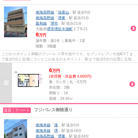
南海高野線
「
浅香山
」駅 徒歩5分
南海高野線
「
堺東
」駅 徒歩21分
阪和線
「
堺市
」駅 徒歩21分
大阪府
堺市堺区
今池町
２丁9-21
6
万円
築年数：築1年 ｜募集中：
1室
階数：3階建
こだわりポイント満載のフジパレス堺今池サウス。セブンイレブン今池町5丁ま
で徒歩5分と近場にコンビニがあるのもポイント。駅まで徒歩5分の位置に立地す
る、アクセス良好な物件です。...
6
万
円
(管理費・共益費 4,900円)
敷：0ヶ月｜礼：6万円
所在階：2階
間取り：1K
面積：29.40㎡
フジパレス御陵通り
賃貸｜アパート
南海本線
「
湊
」駅 徒歩5分
南海本線
「
堺
」駅 徒歩18分
南海高野線
「
堺東
」駅 徒歩34分