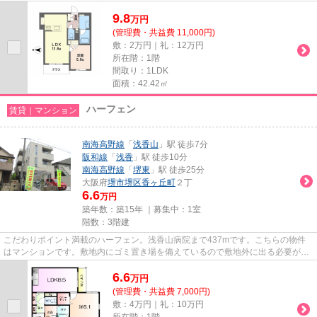
あると使い勝手がよく利便性が...
9.8
万
円
(管理費・共益費 11,000円)
敷：2万円｜礼：12万円
所在階：1階
間取り：1LDK
面積：42.42㎡
ハーフェン
賃貸｜マンション
南海高野線
「
浅香山
」駅 徒歩7分
阪和線
「
浅香
」駅 徒歩10分
南海高野線
「
堺東
」駅 徒歩25分
大阪府
堺市堺区
香ヶ丘町
２丁
6.6
万円
築年数：築15年 ｜募集中：
1室
階数：3階建
こだわりポイント満載のハーフェン。浅香山病院まで437mです。こちらの物件
はマンションです。敷地内にゴミ置き場を備えているので敷地外に出る必要が無
く、短時間でごみ出しを終えら...
6.6
万
円
(管理費・共益費 7,000円)
敷：4万円｜礼：10万円
所在階：1階