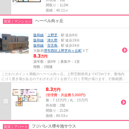
間取り：1LDK
面積：40.11㎡
ヘーベル向ヶ丘
賃貸｜マンション
阪和線
「
上野芝
」駅 徒歩8分
阪和線
「
津久野
」駅 徒歩19分
阪和線
「
百舌鳥
」駅 徒歩24分
大阪府
堺市西区
上野芝向ヶ丘町
３丁
8.3
万円
築年数：築9年 ｜募集中：
1室
階数：2階建
こだわりポイント満載のヘーベル向ヶ丘。上野芝郵便局まで472mです。敷地内
にゴミ置き場があるのでわざわざゴミを捨てに行く手間が省けます。行動範囲を
広げることができる3駅以上利用...
8.3
万
円
(管理費・共益費 5,000円)
敷：7.15万円｜礼：15万円
所在階：2階
間取り：2LDK
面積：60.53㎡
フジパレス堺今池サウス
賃貸｜アパート