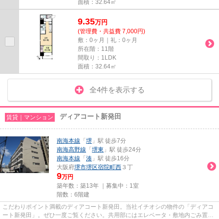
面積：32.64㎡
9.35
万
円
(管理費・共益費 7,000円)
敷：0ヶ月｜礼：0ヶ月
所在階：11階
間取り：1LDK
面積：32.64㎡
全4件を表示する
ディアコート新発田
賃貸｜マンション
南海本線
「
堺
」駅 徒歩7分
南海高野線
「
堺東
」駅 徒歩24分
南海本線
「
湊
」駅 徒歩16分
大阪府
堺市堺区
宿院町西
３丁
9
万円
築年数：築13年 ｜募集中：
1室
階数：6階建
こだわりポイント満載のディアコート新発田。当社イチオシの物件の「ディアコ
ート新発田」。ぜひ一度ご覧ください。共用部にはエレベータ・敷地内ごみ置き