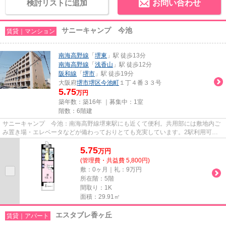
検討リストに追加
お問い合わせ
サニーキャンプ 今池
賃貸｜マンション
南海高野線
「
堺東
」駅 徒歩13分
南海高野線
「
浅香山
」駅 徒歩12分
阪和線
「
堺市
」駅 徒歩19分
大阪府
堺市堺区
今池町
１丁４番３３号
5.75
万円
築年数：築16年 ｜募集中：
1室
階数：6階建
サニーキャンプ 今池：南海高野線堺東駅にも近くて便利。共用部には敷地内ご
み置き場・エレベータなどが備わっておりとても充実しています。2駅利用可能
でアクセスの良い物件です。造...
5.75
万
円
(管理費・共益費 5,800円)
敷：0ヶ月｜礼：9万円
所在階：5階
間取り：1K
面積：29.91㎡
エスタブレ香ヶ丘
賃貸｜アパート