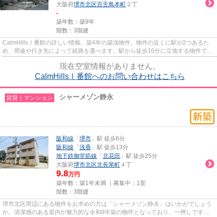
大阪府
堺市北区
百舌鳥本町
２丁
-
築年数：築9年
階数：3階建
CalmHillsⅠ番館の詳しい情報。築4年の築浅物件。物件の近くに駅が2つあるた
め、用途や行き先によって経路を選べます。駅から徒歩10分に立地する物件で
す。できるだけ早めに不動産情報...
現在空室情報がありません。
CalmHillsⅠ番館へのお問い合わせはこちら
シャーメゾン静永
賃貸｜マンション
阪和線
「
堺市
」駅 徒歩6分
阪和線
「
浅香
」駅 徒歩13分
地下鉄御堂筋線
「
北花田
」駅 徒歩25分
大阪府
堺市北区
北長尾町
４丁
9.8
万円
築年数：築1年未満 ｜募集中：
1室
階数：3階建
堺市北区周辺にある物件をお求めの方は「シャーメゾン静永」はいかがでしょう
か。清潔感のある室内が魅力的な令和8年築の物件となっており、一押しです。