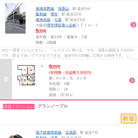
南海高野線
「
浅香山
」駅 徒歩5分
阪和線
「
堺市
」駅 徒歩22分
南海本線
「
七道
」駅 徒歩21分
大阪府
堺市堺区
香ヶ丘町
１丁１４－７
5
万円
築年数：築12年 ｜募集中：
1室
階数：2階建
ぜひ一度見ていただきたい、「エスタブレ香ヶ丘」です。浅香山病院まで332m
です。駅まで歩いてアクセスできる、徒歩5分の距離に立地する物件です。こち
らの物件はアパートです。物件探...
5
万
円
(管理費・共益費 5,000円)
敷：0ヶ月｜礼：0ヶ月
所在階：2階
間取り：1K
面積：20.92㎡
グランノーブル
賃貸｜マンション
地下鉄御堂筋線
「
北花田
」駅 徒歩7分
阪和線
「
浅香
」駅 徒歩25分