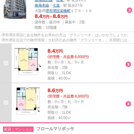
南海本線
「
七道
」駅 徒歩27分
大阪府
堺市堺区
栄橋町
１丁４－１６
8.4
8.6
万円～
万円
築年数：築20年 ｜募集中：
2室
階数：10階建
堺市堺区周辺にある物件をお求めの方は「グランリーオ」はいかがでしょうか。
堺市堺区近辺での物件情報：大好評のあの物件「グランリーオ」。共用部には敷
地内ごみ置き場・エレベータ...
8.4
万
円
(管理費・共益費 8,000円)
敷：0ヶ月｜礼：0ヶ月
所在階：2階
間取り：1LDK
面積：40.00㎡
8.6
万
円
(管理費・共益費 8,000円)
敷：0ヶ月｜礼：0ヶ月
所在階：7階
間取り：1LDK
面積：40.00㎡
フロールマリポッサ
賃貸｜マンション