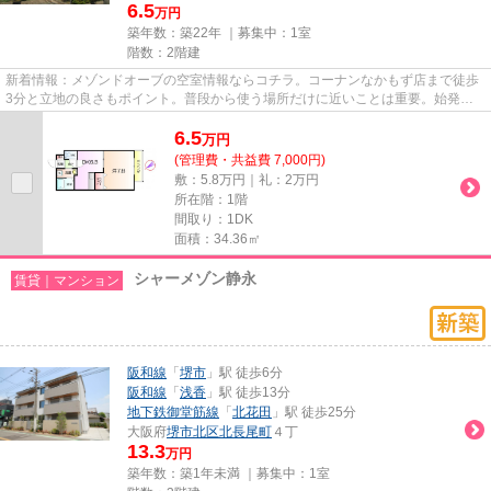
6.5
万円
築年数：築22年 ｜募集中：
1室
階数：2階建
新着情報：メゾンドオーブの空室情報ならコチラ。コーナンなかもず店まで徒歩
3分と立地の良さもポイント。普段から使う場所だけに近いことは重要。始発駅
近くだと朝の混雑する時間でも...
6.5
万
円
(管理費・共益費 7,000円)
敷：5.8万円｜礼：2万円
所在階：1階
間取り：1DK
面積：34.36㎡
シャーメゾン静永
賃貸｜マンション
阪和線
「
堺市
」駅 徒歩6分
阪和線
「
浅香
」駅 徒歩13分
地下鉄御堂筋線
「
北花田
」駅 徒歩25分
大阪府
堺市北区
北長尾町
４丁
13.3
万円
築年数：築1年未満 ｜募集中：
1室