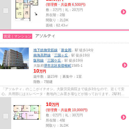
(管理費・共益費 6,500円)
敷：3万円｜礼：20万円
所在階：2階
間取り：2LDK
面積：62.43㎡
アソルティ
賃貸｜マンション
地下鉄御堂筋線
「
新金岡
」駅 徒歩14分
南海高野線
「
三国ヶ丘
」駅 徒歩19分
阪和線
「
三国ケ丘
」駅 徒歩19分
大阪府
堺市北区
長曽根町
1585-1
10
万円
築年数：築23年 ｜募集中：
1室
階数：7階建
「アソルティ」のここがイチオシ。大阪労災病院まで徒歩3分なので、近くて安
心。共用部にはエレベータ・敷地内ごみ置き場などが揃っております。2駅利用
可能な物件なので、交通経路を...
10
万
円
(管理費・共益費 10,000円)
敷：0万円｜礼：30万円
所在階：4階
間取り：3LDK