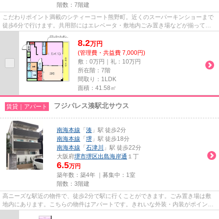
階数：7階建
こだわりポイント満載のシティーコート熊野町。近くのスーパーキンショーまで
徒歩6分で行けます。共用部にはエレベータ・敷地内ごみ置き場などが揃ってお
ります。2駅利用可能で利便性...
8.2
万
円
(管理費・共益費 7,000円)
敷：0万円｜礼：10万円
所在階：7階
間取り：1LDK
面積：41.58㎡
フジパレス湊駅北サウス
賃貸｜アパート
南海本線
「
湊
」駅 徒歩2分
南海本線
「
堺
」駅 徒歩18分
南海本線
「
石津川
」駅 徒歩22分
大阪府
堺市堺区
出島海岸通
１丁
6.5
万円
築年数：築4年 ｜募集中：
1室
階数：3階建
高ニーズな駅近の物件で、徒歩2分で駅に行くことができます。ごみ置き場は敷
地内にあります。こちらの物件はアパートです。きれいな外装・内装がポイン
ト。物件をお探しの方は、こちら...