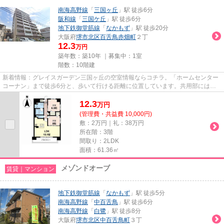
南海高野線
「
三国ヶ丘
」駅 徒歩6分
阪和線
「
三国ケ丘
」駅 徒歩6分
地下鉄御堂筋線
「
なかもず
」駅 徒歩20分
大阪府
堺市北区
百舌鳥赤畑町
２丁
12.3
万円
築年数：築10年 ｜募集中：
1室
階数：10階建
新着情報：グレイスガーデン三国ヶ丘の空室情報ならコチラ。「ホームセンター
コーナン」まで徒歩6分と、歩いて行ける距離に位置しています。共用部にはエ
レベータ・敷地内ごみ置き場な...
12.3
万
円
(管理費・共益費 10,000円)
敷：2万円｜礼：38万円
所在階：3階
間取り：2LDK
面積：61.36㎡
メゾンドオーブ
賃貸｜マンション
地下鉄御堂筋線
「
なかもず
」駅 徒歩5分
南海高野線
「
中百舌鳥
」駅 徒歩6分
南海高野線
「
白鷺
」駅 徒歩8分
大阪府
堺市北区
中百舌鳥町
３丁