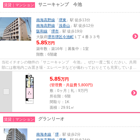
サニーキャンプ 今池
賃貸｜マンション
南海高野線
「
堺東
」駅 徒歩13分
南海高野線
「
浅香山
」駅 徒歩12分
阪和線
「
堺市
」駅 徒歩19分
大阪府
堺市堺区
今池町
１丁４番３３号
5.85
万円
築年数：築16年 ｜募集中：
1室
階数：6階建
当社イチオシの物件の「サニーキャンプ 今池」。ぜひ一度ご覧ください。共用
部には敷地内ごみ置き場・エレベータなどが備わっておりとても充実していま
す。駅が周辺に2つあるので行動...
5.85
万
円
(管理費・共益費 5,800円)
敷：0ヶ月｜礼：9万円
所在階：6階
間取り：1K
面積：29.91㎡
グランリーオ
賃貸｜マンション
南海本線
「
堺
」駅 徒歩2分
南海高野線
「
堺東
」駅 徒歩24分