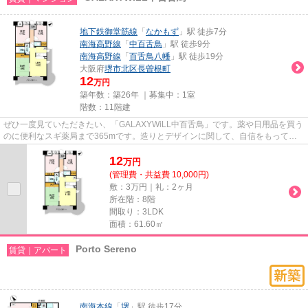
地下鉄御堂筋線
「
なかもず
」駅 徒歩7分
南海高野線
「
中百舌鳥
」駅 徒歩9分
南海高野線
「
百舌鳥八幡
」駅 徒歩19分
大阪府
堺市北区
長曽根町
12
万円
築年数：築26年 ｜募集中：
1室
階数：11階建
ぜひ一度見ていただきたい、「GALAXYWiLL中百舌鳥」です。薬や日用品を買う
のに便利なスギ薬局まで365mです。造りとデザインに関して、自信をもって情
報を提供できるマンションです。...
12
万
円
(管理費・共益費 10,000円)
敷：3万円｜礼：2ヶ月
所在階：8階
間取り：3LDK
面積：61.60㎡
Porto Sereno
賃貸｜アパート
南海本線
「
堺
」駅 徒歩17分