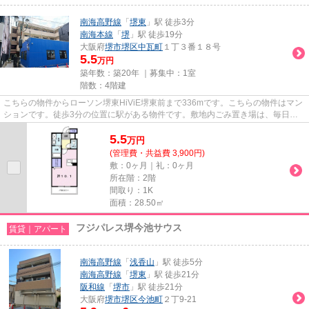
南海高野線
「
堺東
」駅 徒歩3分
南海本線
「
堺
」駅 徒歩19分
大阪府
堺市堺区
中瓦町
１丁３番１８号
5.5
万円
築年数：築20年 ｜募集中：
1室
階数：4階建
こちらの物件からローソン堺東HiViE堺東前まで336mです。こちらの物件はマン
ションです。徒歩3分の位置に駅がある物件です。敷地内ごみ置き場は、毎日の
ごみ捨ての煩わしさを軽減しま...
5.5
万
円
(管理費・共益費 3,900円)
敷：0ヶ月｜礼：0ヶ月
所在階：2階
間取り：1K
面積：28.50㎡
フジパレス堺今池サウス
賃貸｜アパート
南海高野線
「
浅香山
」駅 徒歩5分
南海高野線
「
堺東
」駅 徒歩21分
阪和線
「
堺市
」駅 徒歩21分
大阪府
堺市堺区
今池町
２丁9-21