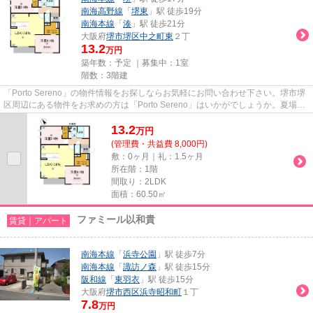
南海高野線
「
堺東
」駅 徒歩19分
南海本線
「
湊
」駅 徒歩21分
大阪府
堺市堺区
中之町東
２丁
13.2
万円
築年数：予定 ｜募集中：
1室
階数：3階建
「Porto Sereno」の物件情報をお探しならお気軽にお問い合わせ下さい。堺市堺
区周辺にある物件をお求めの方は「Porto Sereno」はいかがでしょうか。夏場の
電気代も安く抑えられる通風...
13.2
万
円
(管理費・共益費 8,000円)
敷：0ヶ月｜礼：1.5ヶ月
所在階：1階
間取り：2LDK
面積：60.50㎡
ファミール以和貴
賃貸｜アパート
南海本線
「
浜寺公園
」駅 徒歩7分
南海本線
「
諏訪ノ森
」駅 徒歩15分
阪和線
「
東羽衣
」駅 徒歩15分
大阪府
堺市西区
浜寺昭和町
１丁
7.8
万円