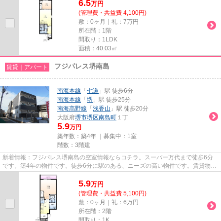
6.5
万
円
(管理費・共益費 4,100円)
敷：0ヶ月｜礼：7万円
所在階：1階
間取り：1LDK
面積：40.03㎡
フジパレス堺南島
賃貸｜アパート
南海本線
「
七道
」駅 徒歩6分
南海本線
「
堺
」駅 徒歩25分
南海高野線
「
浅香山
」駅 徒歩20分
大阪府
堺市堺区
南島町
１丁
5.9
万円
築年数：築4年 ｜募集中：
1室
階数：3階建
新着情報：フジパレス堺南島の空室情報ならコチラ。スーパー万代まで徒歩6分
です。築4年の物件です。徒歩6分に駅のある、ニーズの高い物件です。賃貸物件
をお探しなら、当社にお任せく...
5.9
万
円
(管理費・共益費 5,100円)
敷：0ヶ月｜礼：6万円
所在階：2階
間取り：1K