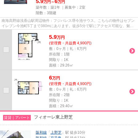
5.9
6
万円～
万円
築年数：築1年 ｜募集中：
2室
階数：3階建
南海高野線浅香山駅周辺物件：フジパレス堺今池サウス。こちらの物件はセブン
イレブン今池町5丁まで380mにあります。徒歩5分で駅にアクセス可能な、魅力
的な駅近物件です。周辺に2駅あ...
5.9
万
円
(管理費・共益費 4,900円)
敷：0ヶ月｜礼：6万円
所在階：1階
間取り：1K
面積：29.26㎡
6
万
円
(管理費・共益費 4,900円)
敷：0ヶ月｜礼：6万円
所在階：2階
間取り：1K
面積：29.40㎡
フィオーレ東上野芝
賃貸｜アパート
阪和線
「
上野芝
」駅 徒歩10分
阪和線
「
百舌鳥
」駅 徒歩13分