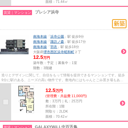
面積：71.44㎡
プレシア浜寺
賃貸｜マンション
南海本線
「
浜寺公園
」駅 徒歩9分
南海本線
「
諏訪ノ森
」駅 徒歩17分
南海本線
「
羽衣
」駅 徒歩18分
大阪府
堺市西区
浜寺昭和町
２丁
12.5
万円
築年数：予定 ｜募集中：
1室
階数：3階建
造りとデザインに関して、自信をもって情報を提供できるマンションです。徒歩
9分に駅のある、ニーズの高い物件です。敷地内にはちゃんとごみ置き場もあり
ます。付近に駅が2つあるので...
12.5
万
円
(管理費・共益費 11,000円)
敷：3万円｜礼：25万円
所在階：1階
間取り：2LDK
面積：70.42㎡
GALAXYWiLL中百舌鳥
賃貸｜マンション