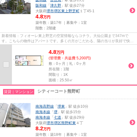
阪和線
「
津久野
」駅 徒歩27分
大阪府
堺市堺区
東上野芝町
１丁45-1
4.8
万円
築年数：築17年 ｜募集中：
1室
階数：2階建
新着情報：フィオーレ東上野芝の空室情報ならコチラ。大仙公園まで347mで
す。こちらの物件はアパートです。多くの方がこだわる、陽の当りが良好で快適
なアパートです。堺市堺区エリア...
4.8
万
円
(管理費・共益費 5,200円)
敷：0ヶ月｜礼：0ヶ月
所在階：1階
間取り：1K
面積：25.50㎡
シティーコート熊野町
賃貸｜マンション
南海高野線
「
堺東
」駅 徒歩10分
南海本線
「
堺
」駅 徒歩15分
南海本線
「
七道
」駅 徒歩29分
大阪府
堺市堺区
熊野町東
４丁
8.2
万円
築年数：築18年 ｜募集中：
1室