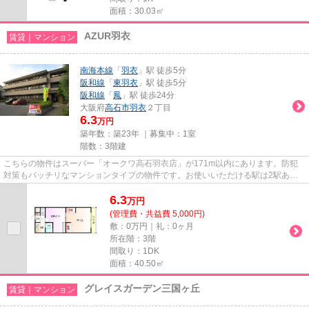
面積：30.03㎡
AZUR羽衣
賃貸｜マンション
南海本線
「
羽衣
」駅 徒歩5分
阪和線
「
東羽衣
」駅 徒歩5分
阪和線
「
鳳
」駅 徒歩24分
大阪府
高石市
羽衣
２丁目
6.3
万円
築年数：築23年 ｜募集中：
1室
階数：3階建
こちらの物件はスーパー「オークワ高石羽衣店」が171m以内にあります。防犯
対策もバッチリなマンションタイプの物件です。お使いいただける駅は2駅あ
り、行き先に応じて使い分けができ...
6.3
万
円
(管理費・共益費 5,000円)
敷：0万円｜礼：0ヶ月
所在階：3階
間取り：1DK
面積：40.50㎡
グレイスガーデン三国ヶ丘
賃貸｜マンション