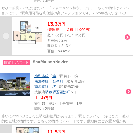
階数：3階建
ぜひ一度見ていただきたい、「シャーメゾン静永」です。こちらの物件はマンシ
ョンです。2駅利用可能な利便性の高いマンションです。2026年築で、多くの方
がご満足の物件はこちらです。...
13.3
万
円
(管理費・共益費 11,000円)
敷：2万円｜礼：16万円
所在階：2階
間取り：2LDK
面積：63.65㎡
ShaMaisonNavire
賃貸｜アパート
南海本線
「
湊
」駅 徒歩11分
南海本線
「
石津川
」駅 徒歩19分
南海本線
「
堺
」駅 徒歩31分
大阪府
堺市堺区
西湊町
５丁
11.5
万円
築年数：築2年 ｜募集中：
1室
階数：2階建
歩いて356mのところに堺湊郵便局があります。駅まで歩いて11分ほどの、魅力
的な立地の物件です。こちらの物件はアパートです。敷地内にごみ置き場がある
ので、ごみ出しも便利です。当...
11.5
万
円