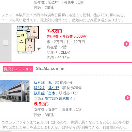
築年数：築23年 ｜募集中：
1室
階数：2階建
ファミール以和貴：南海本線浜寺公園駅にも近くて便利。徒歩7分に駅のある、
ニーズの高い物件です。最上階の物件です。敷地内にごみ置き場があります。堺
市西区エリアにある賃貸情報の...
7.8
万
円
(管理費・共益費 5,000円)
敷：2万円｜礼：12万円
所在階：2階
間取り：2LDK
面積：60.75㎡
ShaMaisonI’m
賃貸｜マンション
阪和線
「
鳳
」駅 徒歩4分
阪和線
「
津久野
」駅 徒歩20分
阪和線
「
富木
」駅 徒歩21分
大阪府
堺市西区
鳳東町
４丁
6.9
万円
築年数：築6年 ｜募集中：
1室
階数：3階建
ココカラファインまで徒歩7分にあるので、体調が悪くなっても安心。築6年の物
件で充実した毎日を過ごしませんか。自宅から2駅利用できる、利便性の高いマ