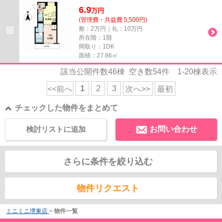
ンションです。こちらはマンシ...
6.9
万
円
(管理費・共益費 5,500円)
敷：2万円｜礼：10万円
所在階：1階
間取り：1DK
面積：27.86㎡
該当公開件数
46
棟 空き数
54
件
1-20
棟表示
1
2
3
<<前へ
次へ>>
最初
チェックした物件をまとめて
検討リストに追加
お問い合わせ
さらに条件を絞り込む
物件リクエスト
ミニミニ堺東店
>
物件一覧