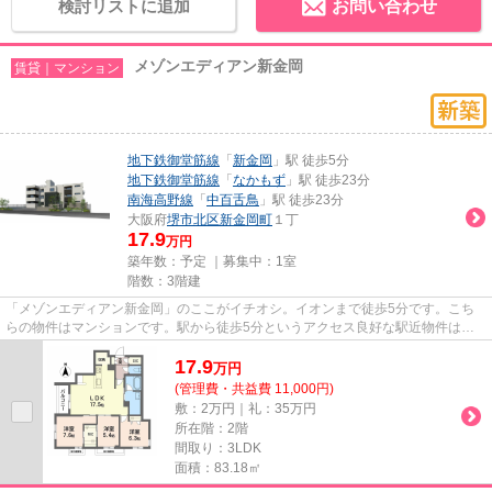
検討リストに追加
お問い合わせ
メゾンエディアン新金岡
賃貸｜マンション
地下鉄御堂筋線
「
新金岡
」駅 徒歩5分
地下鉄御堂筋線
「
なかもず
」駅 徒歩23分
南海高野線
「
中百舌鳥
」駅 徒歩23分
大阪府
堺市北区
新金岡町
１丁
17.9
万円
築年数：予定 ｜募集中：
1室
階数：3階建
「メゾンエディアン新金岡」のここがイチオシ。イオンまで徒歩5分です。こち
らの物件はマンションです。駅から徒歩5分というアクセス良好な駅近物件はい
かがですか。堺市北区エリアに...
17.9
万
円
(管理費・共益費 11,000円)
敷：2万円｜礼：35万円
所在階：2階
間取り：3LDK
面積：83.18㎡