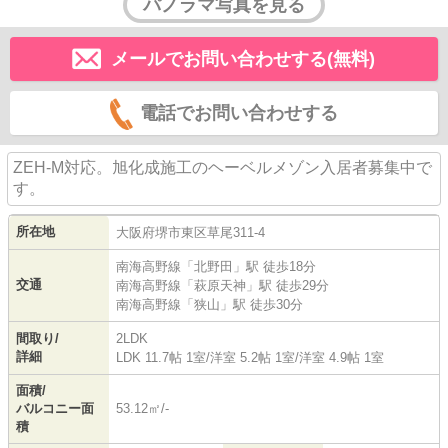
パノラマ写真を見る
メールでお問い合わせする(無料)
電話でお問い合わせする
ZEH-M対応。旭化成施工のヘーベルメゾン入居者募集中で
す。
所在地
大阪府
堺市東区
草尾
311-4
南海高野線
「
北野田
」駅 徒歩18分
交通
南海高野線
「
萩原天神
」駅 徒歩29分
南海高野線
「
狭山
」駅 徒歩30分
間取り/
2LDK
詳細
LDK 11.7帖 1室
/
洋室 5.2帖 1室
/
洋室 4.9帖 1室
面積/
バルコニー面
53.12㎡/-
積