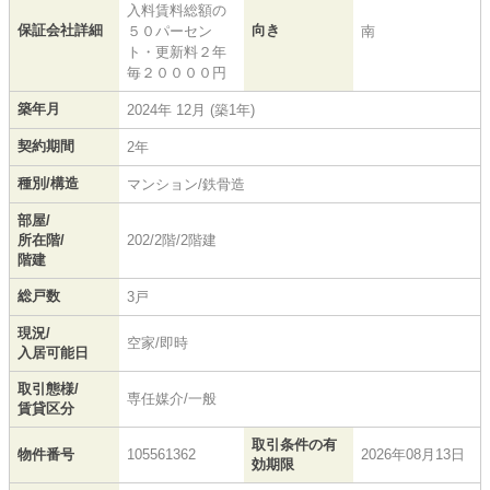
入料賃料総額の
保証会社詳細
向き
５０パーセン
南
ト・更新料２年
毎２００００円
築年月
2024年 12月 (築1年)
契約期間
2年
種別/構造
マンション/鉄骨造
部屋/
所在階/
202/2階/2階建
階建
総戸数
3戸
現況/
空家/即時
入居可能日
取引態様/
専任媒介/一般
賃貸区分
取引条件の有
物件番号
105561362
2026年08月13日
効期限