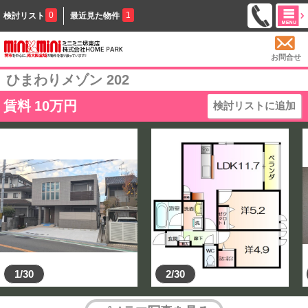
0
1
検討リスト
最近見た物件
お問合せ
ひまわりメゾン 202
賃料
10
万円
検討リストに追加
1/30
2/30