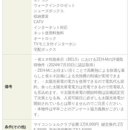
ウォークインクロゼット
シューズボックス
収納豊富
CATV
インターネット対応
ネット使用料無料
オートロック
TVモニタ付インターホン
宅配ボックス
・省エネ性能表示（BELS）におけるZEH-Mの評価取
得物件（2024年7月10日に認証取得）
・ZEH-Mにお住まい頂くことで高断熱による快適な暮
らしと省エネ設備による光熱費の削減が実現できま
す。・太陽光発電の電力を使用できるので電気代も節
備考
約。余った太陽光発電電力は売電できるので売電収入
も見込めます。※太陽光発電の開始時期は設備認定完
了次第となる為、入居可能日に必ずしも太陽光発電が
開始されているとは限りませんのでご注意ください。
・本物件は半年ごとのアンケート協力義務がございま
す。
マイコンシェルクラブ会費:1万8,000円 鍵交換代:2万
条件(その他)
5,300円 室内清掃費用:7万1,500円