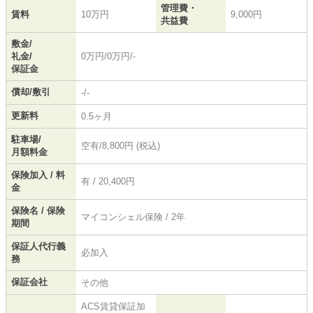
管理費・
賃料
10万円
9,000円
共益費
敷金/
礼金/
0万円/0万円/-
保証金
償却/敷引
-/-
更新料
0.5ヶ月
駐車場/
空有/8,800円 (税込)
月額料金
保険加入 / 料
有 / 20,400円
金
保険名 / 保険
マイコンシェル保険 / 2年
期間
保証人代行義
必加入
務
保証会社
その他
ACS賃貸保証加