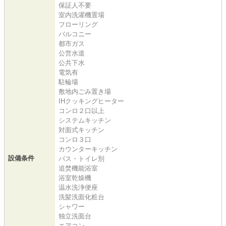
保証人不要
室内洗濯機置場
フローリング
バルコニー
都市ガス
公営水道
公共下水
電気有
駐輪場
敷地内ごみ置き場
IHクッキングヒーター
コンロ２口以上
システムキッチン
対面式キッチン
コンロ３口
カウンターキッチン
設備条件
バス・トイレ別
追焚機能浴室
浴室乾燥機
温水洗浄便座
洗髪洗面化粧台
シャワー
独立洗面台
エアコン