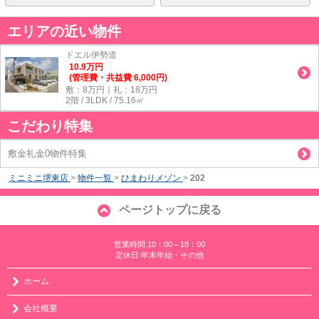
エリアの近い物件
ドエル伊勢道
10.9
万
円
(管理費・共益費 6,000円)
敷：8万円｜礼：18万円
2階 / 3LDK / 75.16㎡
こだわり特集
敷金礼金0物件特集
ミニミニ堺東店
>
物件一覧
>
ひまわりメゾン
>
202
ページトップに戻る
営業時間:10：00～18：00
定休日:年末年始・その他
ホーム
会社概要