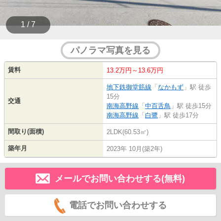
1 / 7
パノラマ写真を見る
賃料
13.2万円～13.6万円
地下鉄御堂筋線
「
なかもず
」駅 徒歩
15分
交通
南海高野線
「
中百舌鳥
」駅 徒歩15分
南海高野線
「
白鷺
」駅 徒歩17分
間取り(面積)
2LDK(60.53㎡)
築年月
2023年 10月(築2年)
メールでお問い合わせする(無料)
電話でお問い合わせする