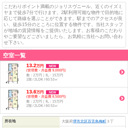
こだわりポイント満載のジョリスヴニール。近くのイズミ
ヤまで徒歩7分で行けます。2駅利用可能な物件で目的地に
応じて路線を選ぶことができます。駅までのアクセスが良
い、徒歩15分のところに位置する物件です。当社スタッフ
が地域の賃貸情報をご提供いたします。お客様のこだわり
やご要望などございましたら、お気軽に当社へお問い合わ
せ下さい。
空室一覧
13.2
万
円
NEW
(管理費・共益費 9,000円)
敷：2万円｜礼：15万円
1階 / 2LDK / 60.53㎡
13.6
万
円
NEW
(管理費・共益費 8,500円)
敷：2万円｜礼：15万円
2階 / 2LDK / 60.53㎡
所在地
大阪府
堺市北区
百舌鳥梅町
３丁