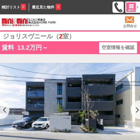
0
0
検討リスト
最近見た物件
お問合せ
ジョリスヴニール（
2
室）
賃料
13.2
万円～
空室情報を確認