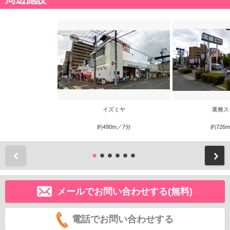
イズミヤ
業務ス
約490m／7分
約726
前
メールでお問い合わせする(無料)
電話でお問い合わせする