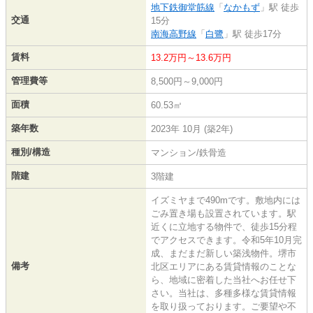
地下鉄御堂筋線
「
なかもず
」駅 徒歩
交通
15分
南海高野線
「
白鷺
」駅 徒歩17分
賃料
13.2万円～13.6万円
管理費等
8,500円～9,000円
面積
60.53㎡
築年数
2023年 10月 (築2年)
種別/構造
マンション/鉄骨造
階建
3階建
イズミヤまで490mです。敷地内には
ごみ置き場も設置されています。駅
近くに立地する物件で、徒歩15分程
でアクセスできます。令和5年10月完
成、まだまだ新しい築浅物件。堺市
備考
北区エリアにある賃貸情報のことな
ら、地域に密着した当社へお任せ下
さい。当社は、多種多様な賃貸情報
を取り扱っております。ご要望や不