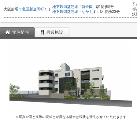
予
地下鉄御堂筋線
「
新金岡
」駅 徒歩5分
大阪府
堺市北区
新金岡町
１丁
3
地下鉄御堂筋線
「
なかもず
」駅 徒歩23分
鉄
物件情報
周辺施設
※写真や図と実際の現状とが異なる場合は現状を優先させていただきます