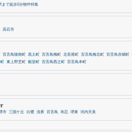
駅まで徒歩5分物件特集
区
高石市
町
百舌鳥陵南町
黒土町
百舌鳥梅町
北長尾町
百舌鳥梅北町
百舌鳥赤畑町
田町
東上野芝町
船堂町
百舌鳥西之町
百舌鳥本町
す
堺市
三国ケ丘
白鷺
浅香
百舌鳥
布忍
堺東
河内天美