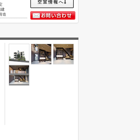
空室情報へ
定
階建
骨造