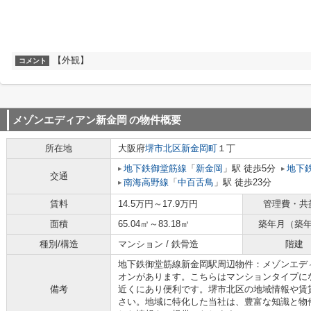
【外観】
コメント
メゾンエディアン新金岡
の物件概要
所在地
大阪府
堺市北区
新金岡町
１丁
地下鉄御堂筋線
「
新金岡
」駅 徒歩5分
地下
交通
南海高野線
「
中百舌鳥
」駅 徒歩23分
賃料
14.5万円～17.9万円
管理費・共
面積
65.04㎡～83.18㎡
築年月（築
種別/構造
マンション / 鉄骨造
階建
地下鉄御堂筋線新金岡駅周辺物件：メゾンエディ
オンがあります。こちらはマンションタイプに
備考
近くにあり便利です。堺市北区の地域情報や賃
さい。地域に特化した当社は、豊富な知識と物