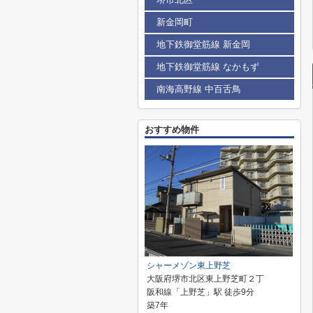
新金岡町
地下鉄御堂筋線 新金岡
地下鉄御堂筋線 なかもず
南海高野線 中百舌鳥
おすすめ物件
シャーメゾン東上野芝
大阪府堺市北区東上野芝町２丁
阪和線「上野芝」駅 徒歩9分
築7年