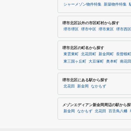
シャーメゾン物件特集
新築物件特集
堺市北区以外の市区町村から探す
堺市堺区
堺市中区
堺市東区
堺市西
堺市北区の町名から探す
東雲東町
北花田町
新金岡町
長曽根
東三国ヶ丘町
大豆塚町
奥本町
南花
堺市北区にある駅から探す
北花田
新金岡
なかもず
メゾンエディアン新金岡周辺の駅から探
新金岡
なかもず
北花田
百舌鳥八幡