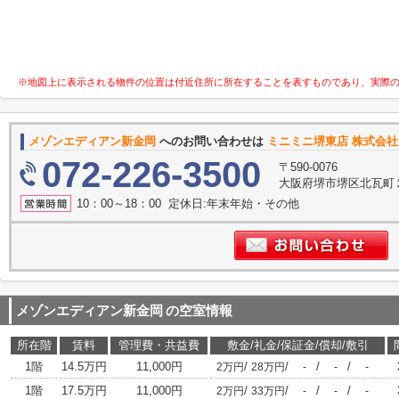
※地図上に表示される物件の位置は付近住所に所在することを表すものであり、実際
メゾンエディアン新金岡
へのお問い合わせは
ミニミニ堺東店 株式会社H
072-226-3500
〒590-0076
大阪府堺市堺区北瓦町
10：00～18：00 定休日:年末年始・その他
メゾンエディアン新金岡
の空室情報
所在階
賃料
管理費・共益費
敷金/礼金/保証金/償却/敷引
1階
14.5万円
11,000円
/
/
/
/
2万円
28万円
-
-
-
1階
17.5万円
11,000円
/
/
/
/
2万円
33万円
-
-
-