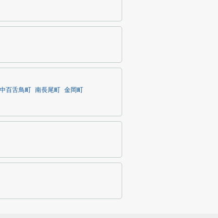
中百舌鳥町
南長尾町
金岡町