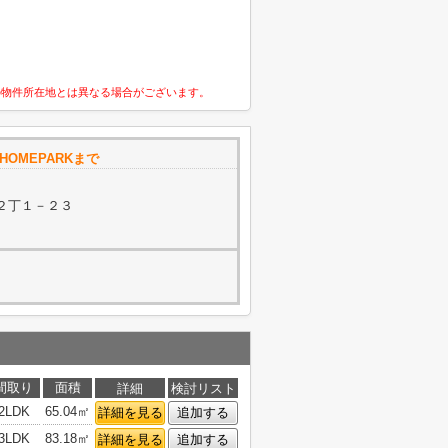
の物件所在地とは異なる場合がございます。
OMEPARKまで
２丁１－２３
間取り
面積
詳細
検討リスト
2LDK
65.04㎡
詳細を見る
追加する
3LDK
83.18㎡
詳細を見る
追加する