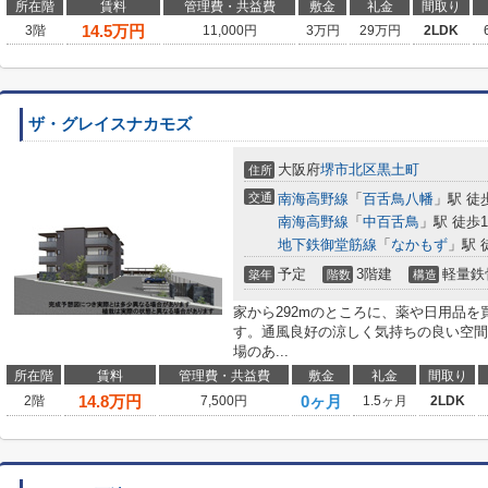
所在階
賃料
管理費・共益費
敷金
礼金
間取り
14.5
万円
3階
11,000円
3万円
29万円
2LDK
ザ・グレイスナカモズ
大阪府
堺市北区
黒土町
住所
交通
南海高野線
「
百舌鳥八幡
」駅 徒
南海高野線
「
中百舌鳥
」駅 徒歩1
地下鉄御堂筋線
「
なかもず
」駅 
予定
3階建
軽量鉄
築年
階数
構造
家から292mのところに、薬や日用品
す。通風良好の涼しく気持ちの良い空間
場のあ...
所在階
賃料
管理費・共益費
敷金
礼金
間取り
14.8
万円
0ヶ月
2階
7,500円
1.5ヶ月
2LDK