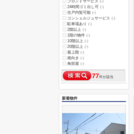
フロントサービス
(-)
24時間ゴミ出し可
(-)
住戸内覧可能
(-)
コンシェルジュサービス
(-)
駐車場あり
(-)
2階以上
(-)
1階の物件
(-)
10階以上
(-)
20階以上
(-)
最上階
(-)
南向き
(-)
角部屋
(-)
77
件が該当
新着物件