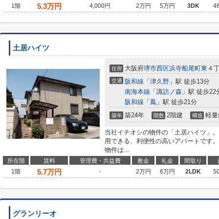
5.3
万円
1階
4,000円
2万円
5万円
3DK
4
土居ハイツ
大阪府
堺市西区
浜寺船尾町東
４
住所
交通
阪和線
「
津久野
」駅 徒歩13分
南海本線
「
諏訪ノ森
」駅 徒歩22
阪和線
「
鳳
」駅 徒歩21分
築24年
2階建
軽量
築年
階数
構造
当社イチオシの物件の「土居ハイツ」。
用できる、利便性の高いアパートです。
物件は...
所在階
賃料
管理費・共益費
敷金
礼金
間取り
5.7
万円
1階
-
2万円
6万円
2LDK
5
グランリーオ