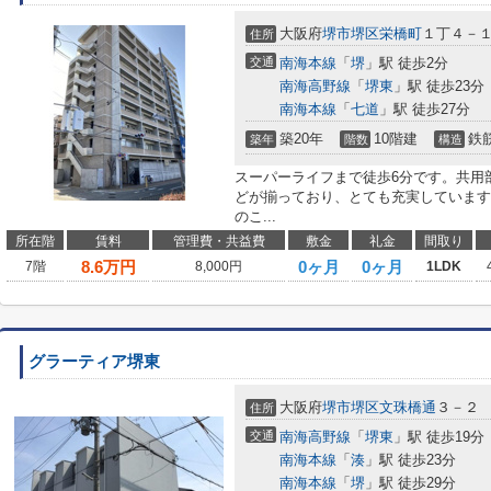
大阪府
堺市堺区
栄橋町
１丁４－
住所
交通
南海本線
「
堺
」駅 徒歩2分
南海高野線
「
堺東
」駅 徒歩23分
南海本線
「
七道
」駅 徒歩27分
築20年
10階建
鉄
築年
階数
構造
スーパーライフまで徒歩6分です。共用
どが揃っており、とても充実しています
のこ...
所在階
賃料
管理費・共益費
敷金
礼金
間取り
8.6
万円
0ヶ月
0ヶ月
7階
8,000円
1LDK
グラーティア堺東
大阪府
堺市堺区
文珠橋通
３－２
住所
交通
南海高野線
「
堺東
」駅 徒歩19分
南海本線
「
湊
」駅 徒歩23分
南海本線
「
堺
」駅 徒歩29分