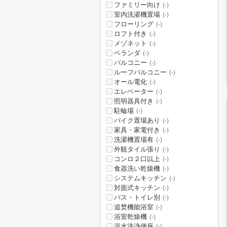
ファミリー向け
(-)
室内洗濯機置場
(-)
フローリング
(-)
ロフト付き
(-)
メゾネット
(-)
ベランダ
(-)
バルコニー
(-)
ルーフバルコニー
(-)
オール電化
(-)
エレベーター
(-)
照明器具付き
(-)
駐輪場
(-)
バイク置場あり
(-)
家具・家電付き
(-)
洗濯機置場有
(-)
外観タイル張り
(-)
コンロ２口以上
(-)
食器洗い乾燥機
(-)
システムキッチン
(-)
対面式キッチン
(-)
バス・トイレ別
(-)
追焚機能浴室
(-)
浴室乾燥機
(-)
温水洗浄便座
(-)