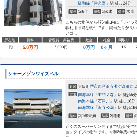
阪和線
「
津久野
」駅 徒歩24分
築6年
3階建
木造
築年
階数
構造
こちらの物件から476m以内に「ライフ
駅利用可能な物件です。陽当たりが良い
いゴ...
所在階
賃料
管理費・共益費
敷金
礼金
間取り
5.8
万円
0万円
0ヶ月
1階
5,000円
1K
シャーメゾンワイズベル
大阪府
堺市西区
浜寺諏訪森町西
住所
交通
南海本線
「
諏訪ノ森
」駅 徒歩5分
南海本線
「
石津川
」駅 徒歩16分
南海本線
「
浜寺公園
」駅 徒歩19
築1年未満
3階建
築年
階数
構造
近くのスーパーサンディまで徒歩7分で
ョンタイプの物件です。令和8年築の物