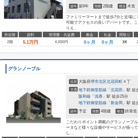
築9年
2階建
木造
築年
階数
構造
ファミリーマートまで徒歩7分と近場に
可能でアクセスの良いアパートです。こ
りえ...
所在階
賃料
管理費・共益費
敷金
礼金
間取り
5.1
万円
0ヶ月
0ヶ月
2階
4,000円
1K
グランノーブル
大阪府
堺市北区
北花田町
４丁
住所
交通
地下鉄御堂筋線
「
北花田
」駅 徒
阪和線
「
浅香
」駅 徒歩25分
地下鉄御堂筋線
「
新金岡
」駅 徒
予定
4階建
鉄骨造
築年
階数
構造
こだわりポイント満載のグランノーブル
ータなど様々な設備やサービスが揃って
し...