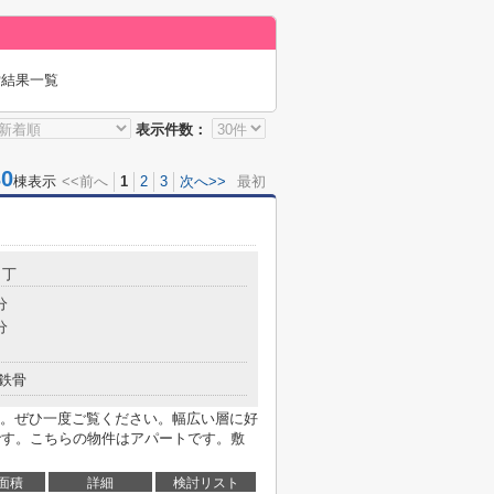
索結果一覧
表示件数：
0
棟表示
<<前へ
1
2
3
次へ>>
最初
３丁
分
分
鉄骨
。ぜひ一度ご覧ください。幅広い層に好
です。こちらの物件はアパートです。敷
面積
詳細
検討リスト