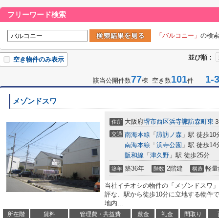
フリーワード検索
「バルコニー」
の検
並び順：
空き物件のみ表示
77
101
1-3
該当公開件数
棟 空き数
件
メゾンドスワ
大阪府
堺市西区
浜寺諏訪森町東
住所
交通
南海本線
「
諏訪ノ森
」駅 徒歩10
南海本線
「
浜寺公園
」駅 徒歩14
阪和線
「
津久野
」駅 徒歩25分
築36年
2階建
軽量
築年
階数
構造
当社イチオシの物件の「メゾンドスワ」
評な、駅から徒歩10分に立地する物件
地内...
所在階
賃料
管理費・共益費
敷金
礼金
間取り