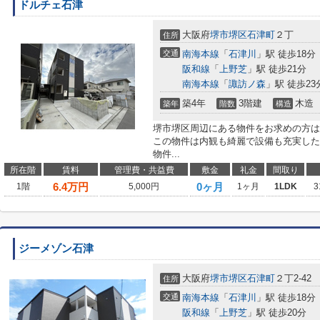
ドルチェ石津
大阪府
堺市堺区
石津町
２丁
住所
交通
南海本線
「
石津川
」駅 徒歩18分
阪和線
「
上野芝
」駅 徒歩21分
南海本線
「
諏訪ノ森
」駅 徒歩23
築4年
3階建
木造
築年
階数
構造
堺市堺区周辺にある物件をお求めの方は
この物件は内観も綺麗で設備も充実した
物件...
所在階
賃料
管理費・共益費
敷金
礼金
間取り
6.4
万円
0ヶ月
1階
5,000円
1ヶ月
1LDK
3
ジーメゾン石津
大阪府
堺市堺区
石津町
２丁2-42
住所
交通
南海本線
「
石津川
」駅 徒歩18分
阪和線
「
上野芝
」駅 徒歩20分