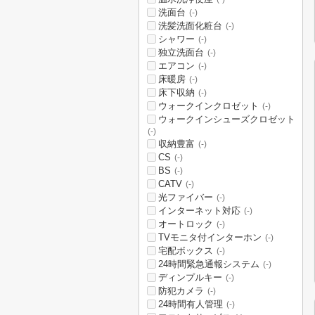
洗面台
(-)
洗髪洗面化粧台
(-)
シャワー
(-)
独立洗面台
(-)
エアコン
(-)
床暖房
(-)
床下収納
(-)
ウォークインクロゼット
(-)
ウォークインシューズクロゼット
(-)
収納豊富
(-)
CS
(-)
BS
(-)
CATV
(-)
光ファイバー
(-)
インターネット対応
(-)
オートロック
(-)
TVモニタ付インターホン
(-)
宅配ボックス
(-)
24時間緊急通報システム
(-)
ディンプルキー
(-)
防犯カメラ
(-)
24時間有人管理
(-)