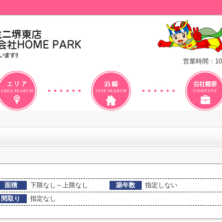
営業時間：10
面積
下限なし～上限なし
築年数
指定しない
間取り
指定なし