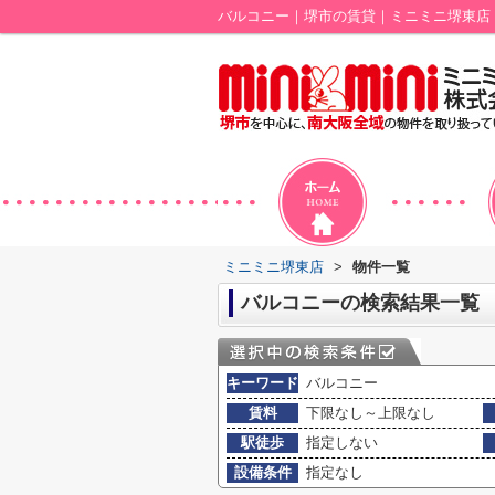
バルコニー｜堺市の賃貸｜ミニミニ堺東店
ミニミニ堺東店
>
物件一覧
バルコニーの検索結果一覧
キーワード
バルコニー
賃料
下限なし～上限なし
駅徒歩
指定しない
設備条件
指定なし