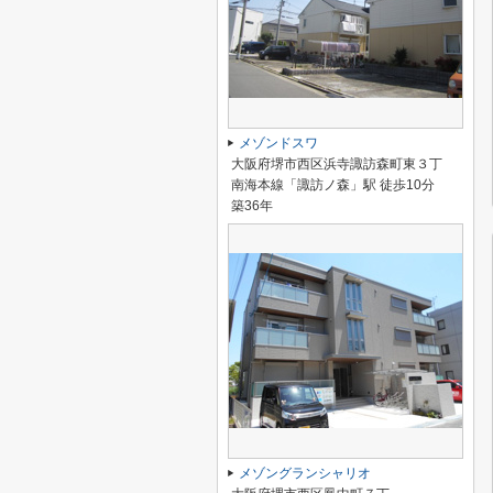
メゾンドスワ
大阪府堺市西区浜寺諏訪森町東３丁
南海本線「諏訪ノ森」駅 徒歩10分
築36年
メゾングランシャリオ