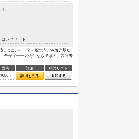
１６
筋コンクリート
部にはエレベータ・敷地内ごみ置き場な
。デザイナーズ物件ならではの、設計者
面積
詳細
検討リスト
40.00㎡
詳細を見る
追加する