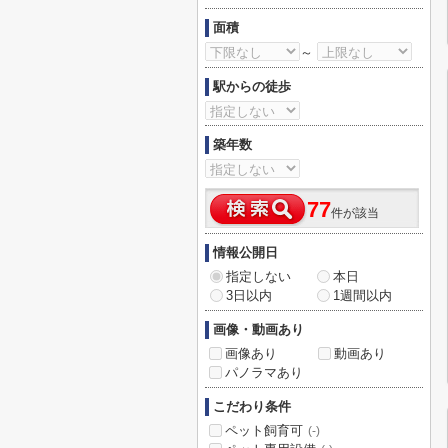
面積
～
駅からの徒歩
築年数
77
件が該当
情報公開日
指定しない
本日
3日以内
1週間以内
画像・動画あり
画像あり
動画あり
パノラマあり
こだわり条件
ペット飼育可
(-)