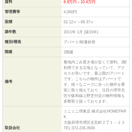
賃料
8.9万円～10.4万円
管理費等
4,000円
面積
52.12㎡～68.37㎡
築年数
2011年 1月 (築15年)
種別/構造
アパート/軽量鉄骨
階建
2階建
敷地内ごみ置き場が近くて便利。2駅
利用できる立地となっていて、アク
セスが良いです。最上階のアパート
です。こちらの物件はアパートで
備考
す。様々なニーズに合った物件を豊
富に取り揃えており、注目の堺市北
区や阪和線上野芝付近の物件情報も
多数取り扱っております。
ミニミニ堺東店 株式会社HOMEPAR
K
大阪府堺市堺区北瓦町２丁１－２３
取扱会社
TEL:072-226-3500