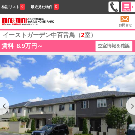
0
0
検討リスト
最近見た物件
お問合せ
イーストガーデン中百舌鳥（
2
室）
賃料
8.9
万円～
空室情報を確認