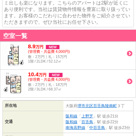
ミ出しも楽になります。こちらのアパートは2駅が近くに
あり便利です。当社は賃貸物件情報を豊富に取り扱ってい
ます。お客様のこだわりに合わせた物件をご紹介させてい
ただきますので、ぜひ当社にお任せ下さい。
空室一覧
8.9
万
円
NEW
(管理費・共益費 4,000円)
敷：2万円｜礼：15万円
1階 / 2LDK / 52.12㎡
10.4
万
円
NEW
(管理費・共益費 4,000円)
敷：2万円｜礼：18万円
2階 / 3LDK / 68.37㎡
所在地
大阪府
堺市北区
百舌鳥陵南町
３丁
阪和線
「
上野芝
」駅 徒歩21分
交通
阪和線
「
百舌鳥
」駅 徒歩22分
南海高野線
「
中百舌鳥
」駅 徒歩23分