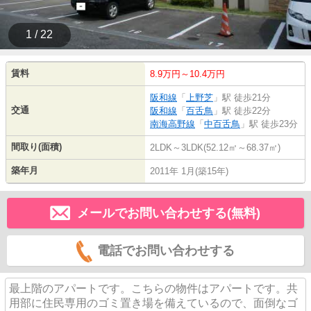
1 / 22
賃料
8.9万円～10.4万円
阪和線
「
上野芝
」駅 徒歩21分
交通
阪和線
「
百舌鳥
」駅 徒歩22分
南海高野線
「
中百舌鳥
」駅 徒歩23分
間取り(面積)
2LDK～3LDK(52.12㎡～68.37㎡)
築年月
2011年 1月(築15年)
メールでお問い合わせする(無料)
電話でお問い合わせする
最上階のアパートです。こちらの物件はアパートです。共
用部に住民専用のゴミ置き場を備えているので、面倒なゴ