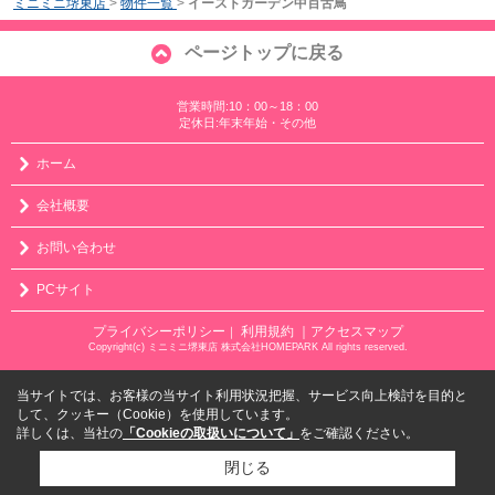
ミニミニ堺東店
>
物件一覧
>
イーストガーデン中百舌鳥
ページトップに戻る
営業時間:10：00～18：00
定休日:年末年始・その他
ホーム
会社概要
お問い合わせ
PCサイト
プライバシーポリシー
利用規約
｜アクセスマップ
｜
Copyright(c) ミニミニ堺東店 株式会社HOMEPARK All rights reserved.
当サイトでは、お客様の当サイト利用状況把握、サービス向上検討を目的と
して、クッキー（Cookie）を使用しています。
詳しくは、当社の
「Cookieの取扱いについて」
をご確認ください。
閉じる