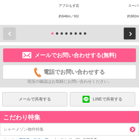
アプロもず店
スーパ
約646m／9分
約982
前
メールでお問い合わせする(無料)
電話でお問い合わせする
現況の確認はお気軽にお問い合わせください。
メールで共有する
LINEで共有する
こだわり特集
シャーメゾン物件特集