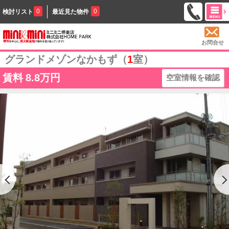
0
0
検討リスト
最近見た物件
お問合せ
グランドメゾンなかもず（
1
室）
賃料
8.8万円
空室情報を確認