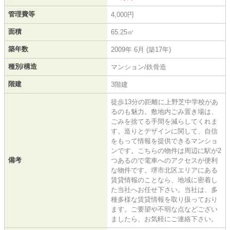
管理費等
4,000円
面積
65.25㎡
築年数
2009年 6月 (築17年)
種別/構造
マンション/鉄骨造
階建
3階建
徒歩13分の距離に上野芝中学校があ
るのも魅力。敷地内ごみ置き場は、
ごみを捨てる手間を減らしてくれま
す。造りとデザインに関して、自信
をもって情報を提供できるマンショ
ンです。こちらの物件は周辺に駅が2
備考
つあるので電車へのアクセスが便利
な物件です。堺市北区エリアにある
賃貸情報のことなら、地域に密着し
た当社へお任せ下さい。当社は、多
種多様な賃貸情報を取り扱っており
ます。ご要望や不明な点などござい
ましたら、お気軽にご連絡下さい。