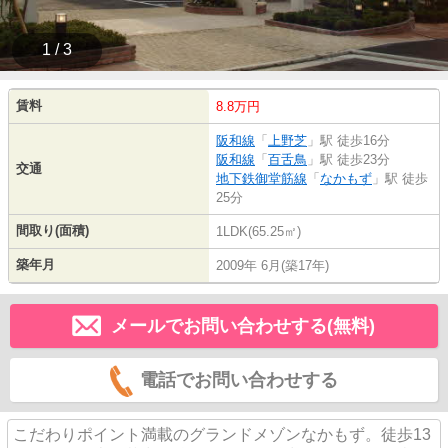
1 / 3
賃料
8.8万円
阪和線
「
上野芝
」駅 徒歩16分
阪和線
「
百舌鳥
」駅 徒歩23分
交通
地下鉄御堂筋線
「
なかもず
」駅 徒歩
25分
間取り(面積)
1LDK(65.25㎡)
築年月
2009年 6月(築17年)
メールでお問い合わせする(無料)
電話でお問い合わせする
こだわりポイント満載のグランドメゾンなかもず。徒歩13