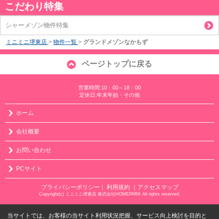
こだわり特集
シャーメゾン物件特集
ミニミニ堺東店
>
物件一覧
>
グランドメゾンなかもず
ページトップに戻る
営業時間:10：00～18：00
定休日:年末年始・その他
ホーム
会社概要
お問い合わせ
PCサイト
プライバシーポリシー
利用規約
｜アクセスマップ
｜
Copyright(c) ミニミニ堺東店 株式会社HOMEPARK All rights reserved.
当サイトでは、お客様の当サイト利用状況把握、サービス向上検討を目的と