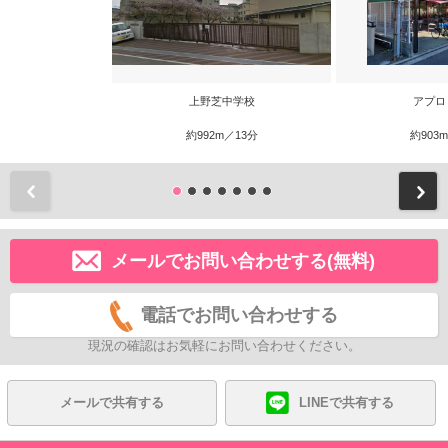
上野芝中学校
アプロ
約992m／13分
約903
前
メールでお問い合わせする(無料)
電話でお問い合わせする
現況の確認はお気軽にお問い合わせください。
メールで共有する
LINEで共有する