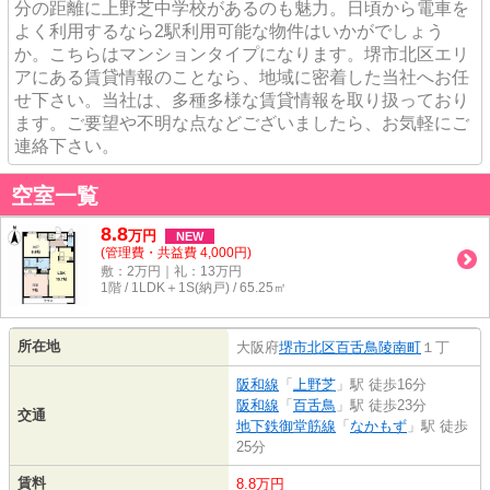
分の距離に上野芝中学校があるのも魅力。日頃から電車を
よく利用するなら2駅利用可能な物件はいかがでしょう
か。こちらはマンションタイプになります。堺市北区エリ
アにある賃貸情報のことなら、地域に密着した当社へお任
せ下さい。当社は、多種多様な賃貸情報を取り扱っており
ます。ご要望や不明な点などございましたら、お気軽にご
連絡下さい。
空室一覧
8.8
万
円
NEW
(管理費・共益費 4,000円)
敷：2万円｜礼：13万円
1階 / 1LDK＋1S(納戸) / 65.25㎡
所在地
大阪府
堺市北区
百舌鳥陵南町
１丁
阪和線
「
上野芝
」駅 徒歩16分
阪和線
「
百舌鳥
」駅 徒歩23分
交通
地下鉄御堂筋線
「
なかもず
」駅 徒歩
25分
賃料
8.8万円