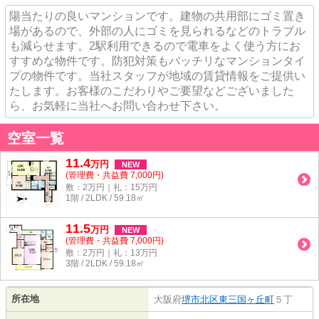
陽当たりの良いマンションです。建物の共用部にゴミ置き
場があるので、外部の人にゴミを見られるなどのトラブル
も減らせます。2駅利用できるので電車をよく使う方にお
すすめな物件です。防犯対策もバッチリなマンションタイ
プの物件です。当社スタッフが地域の賃貸情報をご提供い
たします。お客様のこだわりやご要望などございました
ら、お気軽に当社へお問い合わせ下さい。
空室一覧
11.4
万
円
NEW
(管理費・共益費 7,000円)
敷：2万円｜礼：15万円
1階 / 2LDK / 59.18㎡
11.5
万
円
NEW
(管理費・共益費 7,000円)
敷：2万円｜礼：13万円
3階 / 2LDK / 59.18㎡
所在地
大阪府
堺市北区
東三国ヶ丘町
５丁