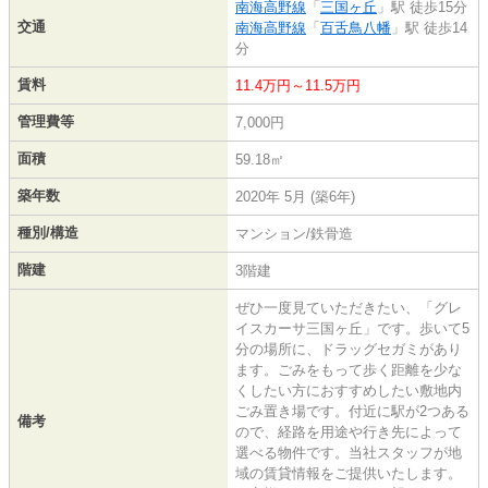
南海高野線
「
三国ヶ丘
」駅 徒歩15分
交通
南海高野線
「
百舌鳥八幡
」駅 徒歩14
分
賃料
11.4万円～11.5万円
管理費等
7,000円
面積
59.18㎡
築年数
2020年 5月 (築6年)
種別/構造
マンション/鉄骨造
階建
3階建
ぜひ一度見ていただきたい、「グレ
イスカーサ三国ヶ丘」です。歩いて5
分の場所に、ドラッグセガミがあり
ます。ごみをもって歩く距離を少な
くしたい方におすすめしたい敷地内
ごみ置き場です。付近に駅が2つある
備考
ので、経路を用途や行き先によって
選べる物件です。当社スタッフが地
域の賃貸情報をご提供いたします。