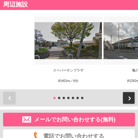
周辺施設
スーパーサンプラザ
亀
約401m／6分
約292
前
メールでお問い合わせする(無料)
電話でお問い合わせする