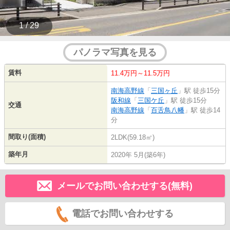
1 / 29
パノラマ写真を見る
賃料
11.4万円～11.5万円
南海高野線
「
三国ヶ丘
」駅 徒歩15分
阪和線
「
三国ケ丘
」駅 徒歩15分
交通
南海高野線
「
百舌鳥八幡
」駅 徒歩14
分
間取り(面積)
2LDK(59.18㎡)
築年月
2020年 5月(築6年)
メールでお問い合わせする(無料)
電話でお問い合わせする