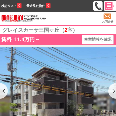
0
0
検討リスト
最近見た物件
お問合せ
グレイスカーサ三国ヶ丘（
2
室）
賃料
11.4
万円～
空室情報を確認