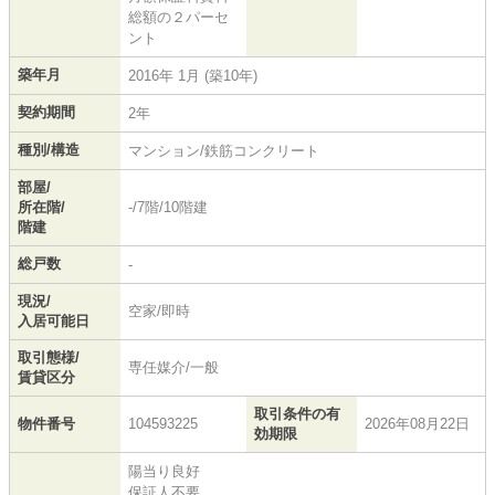
総額の２パーセ
ント
築年月
2016年 1月 (築10年)
契約期間
2年
種別/構造
マンション/鉄筋コンクリート
部屋/
所在階/
-/7階/10階建
階建
総戸数
-
現況/
空家/即時
入居可能日
取引態様/
専任媒介/一般
賃貸区分
取引条件の有
物件番号
104593225
2026年08月22日
効期限
陽当り良好
保証人不要