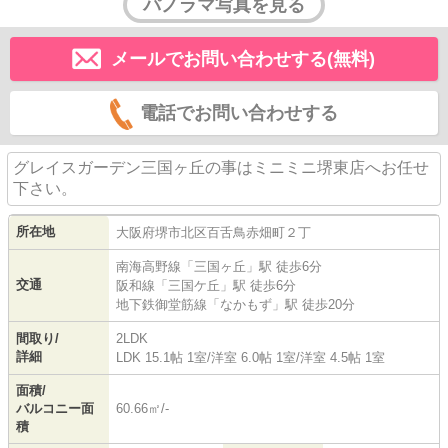
パノラマ写真を見る
メールでお問い合わせする(無料)
電話でお問い合わせする
グレイスガーデン三国ヶ丘の事はミニミニ堺東店へお任せ
下さい。
所在地
大阪府
堺市北区
百舌鳥赤畑町
２丁
南海高野線
「
三国ヶ丘
」駅 徒歩6分
交通
阪和線
「
三国ケ丘
」駅 徒歩6分
地下鉄御堂筋線
「
なかもず
」駅 徒歩20分
間取り/
2LDK
詳細
LDK 15.1帖 1室
/
洋室 6.0帖 1室
/
洋室 4.5帖 1室
面積/
バルコニー面
60.66㎡/-
積