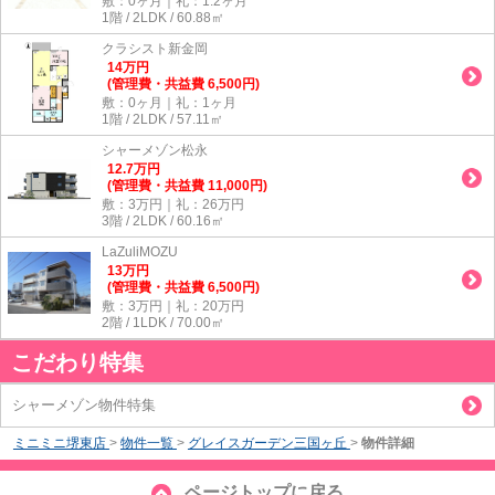
敷：0ヶ月｜礼：1.2ヶ月
1階 / 2LDK / 60.88㎡
クラシスト新金岡
14
万
円
(管理費・共益費 6,500円)
敷：0ヶ月｜礼：1ヶ月
1階 / 2LDK / 57.11㎡
シャーメゾン松永
12.7
万
円
(管理費・共益費 11,000円)
敷：3万円｜礼：26万円
3階 / 2LDK / 60.16㎡
LaZuliMOZU
13
万
円
(管理費・共益費 6,500円)
敷：3万円｜礼：20万円
2階 / 1LDK / 70.00㎡
こだわり特集
シャーメゾン物件特集
ミニミニ堺東店
>
物件一覧
>
グレイスガーデン三国ヶ丘
>
物件詳細
ページトップに戻る