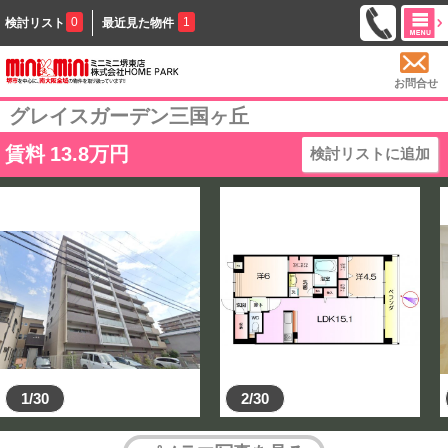
0
1
検討リスト
最近見た物件
お問合せ
グレイスガーデン三国ヶ丘
賃料
13.8
万円
検討リストに追加
1/30
2/30