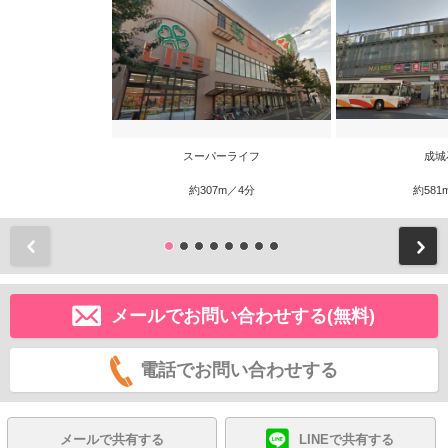
スーパーライフ
成城
約307m／4分
約581
前
メールでお問い合わせする(無料)
電話でお問い合わせする
メールで共有する
LINEで共有する