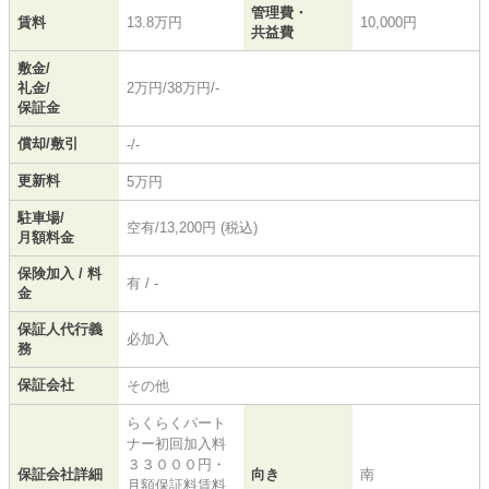
管理費・
賃料
13.8万円
10,000円
共益費
敷金/
礼金/
2万円/38万円/-
保証金
償却/敷引
-/-
更新料
5万円
駐車場/
空有/13,200円 (税込)
月額料金
保険加入 / 料
有 / -
金
保証人代行義
必加入
務
保証会社
その他
らくらくパート
ナー初回加入料
３３０００円・
保証会社詳細
向き
南
月額保証料賃料