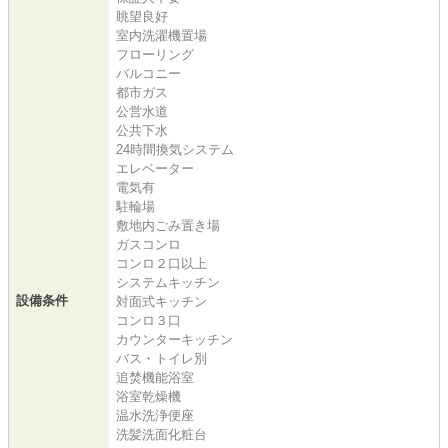
眺望良好
室内洗濯機置場
フローリング
バルコニー
都市ガス
公営水道
公共下水
24時間換気システム
エレベーター
電気有
駐輪場
敷地内ごみ置き場
ガスコンロ
コンロ２口以上
システムキッチン
設備条件
対面式キッチン
コンロ３口
カウンターキッチン
バス・トイレ別
追焚機能浴室
浴室乾燥機
温水洗浄便座
洗髪洗面化粧台