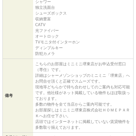
シャワー
独立洗面台
シューズボックス
収納豊富
CATV
光ファイバー
オートロック
TVモニタ付インターホン
ディンプルキー
防犯カメラ
こちらのお部屋はミニミニ堺東店がお申込受付窓口
（専任）です。
詳細はシャーメゾンショップのミニミニ「堺東店」へ
お問合せ頂くと正確でスムーズです。
現地等どちらかで待ち合わせしてのご案内も対応可能
です。他社様がネット掲載している物件もほぼ取扱っ
備考
ております。
多数の物件を全て当店からご案内可能です。
お部屋探しはミニミニ堺東店株式会社ＨＯＭＥＰＡＲ
Ｋへお任せ下さい。
店頭ではインターネットに掲載していない賃貸物件を
多数取り揃えております。