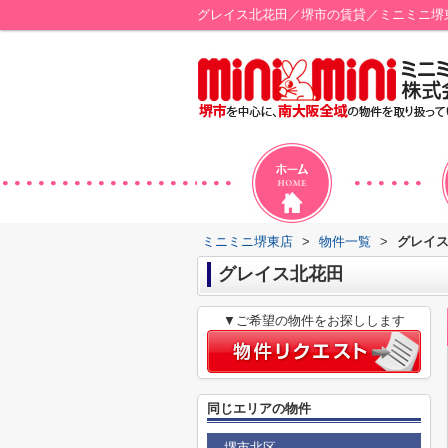
グレイス北花田／堺市の賃貸／ミニミニ堺
ミニミニ堺東店
>
物件一覧
>
グレイ
グレイス北花田
▼ご希望の物件をお探しします
同じエリアの物件
堺市北区