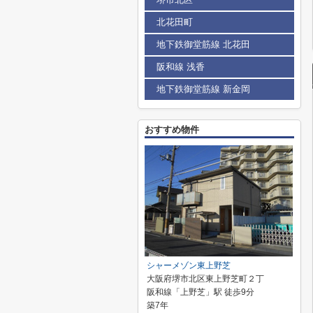
北花田町
地下鉄御堂筋線 北花田
阪和線 浅香
地下鉄御堂筋線 新金岡
おすすめ物件
シャーメゾン東上野芝
大阪府堺市北区東上野芝町２丁
阪和線「上野芝」駅 徒歩9分
築7年