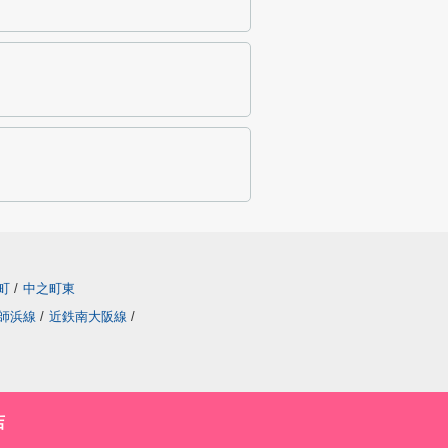
町
/
中之町東
師浜線
/
近鉄南大阪線
/
店