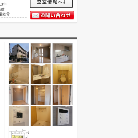
空室情報へ
13年
階建
量鉄骨