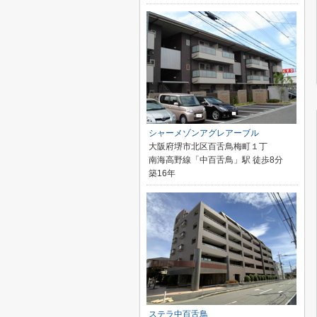
シャーメゾンアグレアーブル
大阪府堺市北区百舌鳥梅町１丁
南海高野線「中百舌鳥」駅 徒歩8分
築16年
ステラ中百舌鳥