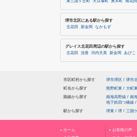
東三国ヶ丘町
大豆塚町
奥本町
南花
堺市北区にある駅から探す
北花田
新金岡
なかもず
グレイス北花田周辺の駅から探す
北花田
浅香
河内天美
新金岡
あびこ
市区町村から探す
堺市堺区
/
堺市
町名から探す
熊野町東
/
大町
路線から探す
南海高野線
/
南
地下鉄四つ橋線
/
駅から探す
堺東
/
堺
/
三国
ホーム
お客様の声