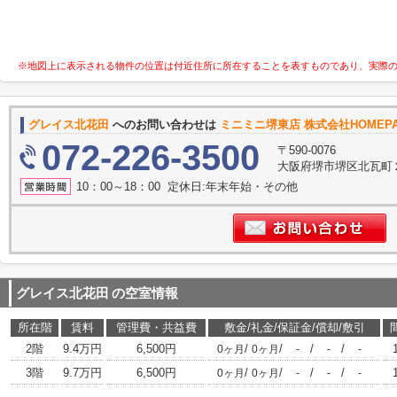
※地図上に表示される物件の位置は付近住所に所在することを表すものであり、実際
グレイス北花田
へのお問い合わせは
ミニミニ堺東店 株式会社HOMEP
072-226-3500
〒590-0076
大阪府堺市堺区北瓦町
10：00～18：00 定休日:年末年始・その他
グレイス北花田
の空室情報
所在階
賃料
管理費・共益費
敷金/礼金/保証金/償却/敷引
2階
9.4万円
6,500円
/
/
/
/
0ヶ月
0ヶ月
-
-
-
3階
9.7万円
6,500円
/
/
/
/
0ヶ月
0ヶ月
-
-
-