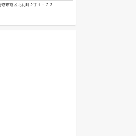
府堺市堺区北瓦町２丁１－２３
号