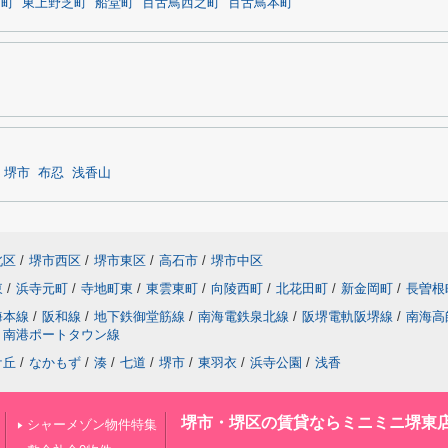
田町
東上野芝町
船堂町
百舌鳥西之町
百舌鳥本町
堺市
布忍
浅香山
北区
/
堺市西区
/
堺市東区
/
高石市
/
堺市中区
東
/
浜寺元町
/
寺地町東
/
東雲東町
/
向陵西町
/
北花田町
/
新金岡町
/
長曽根
海本線
/
阪和線
/
地下鉄御堂筋線
/
南海電鉄泉北線
/
阪堺電軌阪堺線
/
南海高
南港ポートタウン線
ケ丘
/
なかもず
/
湊
/
七道
/
堺市
/
東羽衣
/
浜寺公園
/
浅香
堺市・堺区の賃貸ならミニミニ堺東
シャーメゾン物件特集