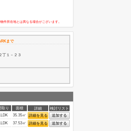
の物件所在地とは異なる場合がございます。
ARKまで
２丁１－２３
間取り
面積
詳細
検討リスト
1LDK
35.35㎡
詳細を見る
追加する
1LDK
37.53㎡
詳細を見る
追加する