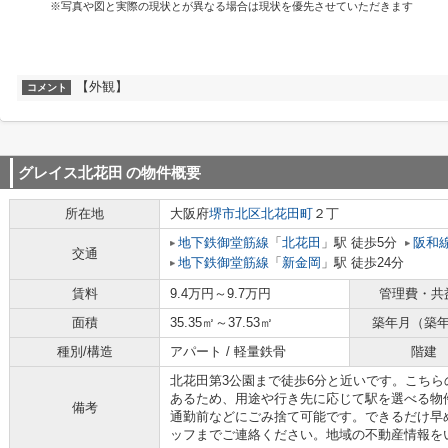
※写真や図と実際の現状とが異なる場合は現状を優先させていただきます
【外観】
コメント
グレイス北花田
の物件概要
所在地
大阪府
堺市北区
北花田町
２丁
地下鉄御堂筋線
「
北花田
」駅 徒歩5分
阪和
交通
地下鉄御堂筋線
「
新金岡
」駅 徒歩24分
賃料
9.4万円～9.7万円
管理費・共
面積
35.35㎡～37.53㎡
築年月（築
種別/構造
アパート / 軽量鉄骨
階建
北花田第3公園まで徒歩6分と近いです。こちら
あるため、用途や行き先に応じて駅を選べる物
備考
通勤前などにごみ捨て可能です。できるだけ早
ッフまでご連絡ください。地域の不動産情報を