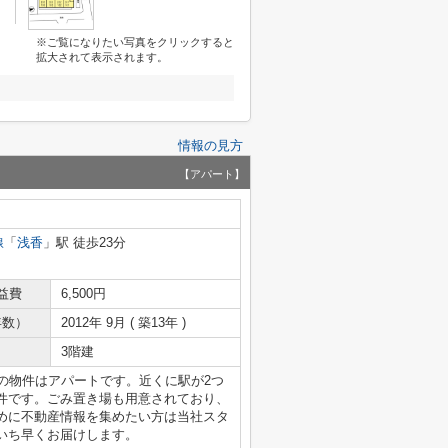
※ご覧になりたい写真をクリックすると
拡大されて表示されます。
情報の見方
【アパート】
線
「
浅香
」駅 徒歩23分
益費
6,500円
年数）
2012年 9月 ( 築13年 )
3階建
の物件はアパートです。近くに駅が2つ
件です。ごみ置き場も用意されており、
めに不動産情報を集めたい方は当社スタ
いち早くお届けします。