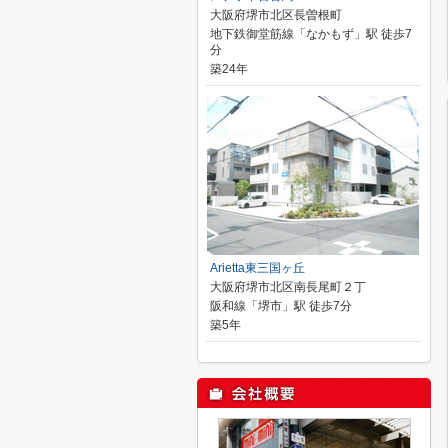
大阪府堺市北区長曽根町
地下鉄御堂筋線「なかもず」駅 徒歩7
分
築24年
Arietta東三国ヶ丘
大阪府堺市北区南長尾町２丁
阪和線「堺市」駅 徒歩7分
築5年