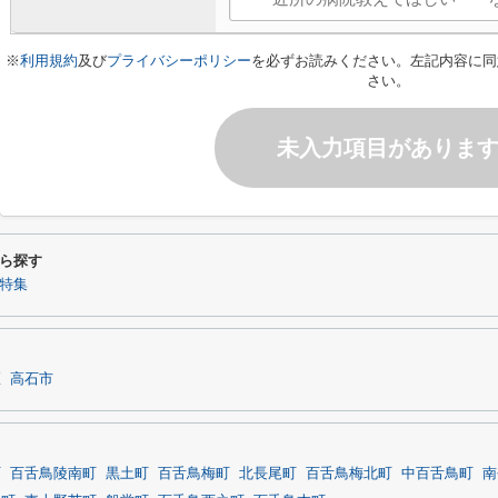
※
利用規約
及び
プライバシーポリシー
を必ずお読みください。左記内容に同
さい。
未入力項目がありま
ら探す
件特集
区
高石市
町
百舌鳥陵南町
黒土町
百舌鳥梅町
北長尾町
百舌鳥梅北町
中百舌鳥町
南