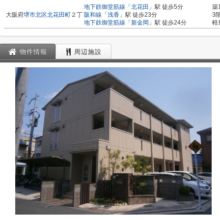
地下鉄御堂筋線
「
北花田
」駅 徒歩5分
築
大阪府
堺市北区
北花田町
２丁
阪和線
「
浅香
」駅 徒歩23分
3
地下鉄御堂筋線
「
新金岡
」駅 徒歩24分
軽
物件情報
周辺施設