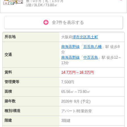
敷：0ヶ月｜礼：1.5ヶ月
1階 / 3LDK / 73.80㎡
全7件を表示する
所在地
大阪府
堺市北区
黒土町
南海高野線
「
百舌鳥八幡
」駅 徒歩8
分
交通
南海高野線
「
中百舌鳥
」駅 徒歩12～
13分
賃料
14.7万円～16.3万円
管理費等
7,500円
面積
65.56㎡～73.80㎡
築年数
2026年 9月 (予定)
種別/構造
アパート/軽量鉄骨
階建
3階建