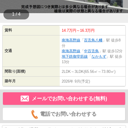
1 / 4
賃料
14.7万円～16.3万円
南海高野線
「
百舌鳥八幡
」駅 徒歩8
分
交通
南海高野線
「
中百舌鳥
」駅 徒歩12分
地下鉄御堂筋線
「
なかもず
」駅 徒歩
13分
間取り(面積)
2LDK～3LDK(65.56㎡～73.80㎡)
築年月
2026年 9月(予定)
メールでお問い合わせする(無料)
電話でお問い合わせする