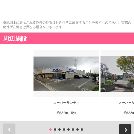
※地図上に表示される物件の位置は付近住所に所在することを表すものであり、実際の
物件所在地とは異なる場合がございます。
周辺施設
スーパーサンディ
スーパー
約352m／5分
約653
前