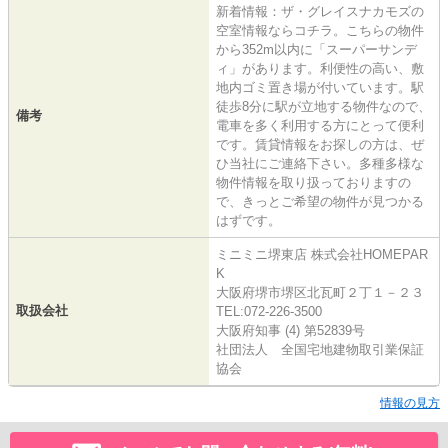
新着情報：ザ・グレイスナカモズの
空室情報ならコチラ。こちらの物件
から352m以内に「スーパーサンデ
ィ」があります。利便性の高い、敷
地内ゴミ置き場が付いています。駅
徒歩8分に駅が立地する物件なので、
備考
電車を多く利用する方にとって便利
です。賃貸情報をお探しの方は、ぜ
ひ当社にご連絡下さい。多種多様な
物件情報を取り扱っておりますの
で、きっとご希望の物件が見つかる
はずです。
ミニミニ堺東店 株式会社HOMEPAR
K
大阪府堺市堺区北瓦町２丁１－２３
取扱会社
TEL:072-226-3500
大阪府知事 (4) 第52839号
社団法人 全国宅地建物取引業保証
協会
情報の見方