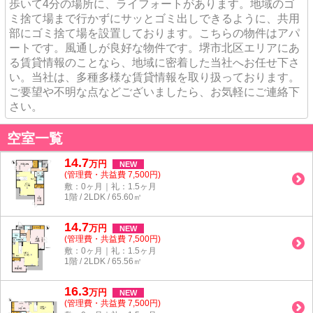
歩いて4分の場所に、ライフォートがあります。地域のゴ
ミ捨て場まで行かずにサッとゴミ出しできるように、共用
部にゴミ捨て場を設置しております。こちらの物件はアパ
ートです。風通しが良好な物件です。堺市北区エリアにあ
る賃貸情報のことなら、地域に密着した当社へお任せ下さ
い。当社は、多種多様な賃貸情報を取り扱っております。
ご要望や不明な点などございましたら、お気軽にご連絡下
さい。
空室一覧
14.7
万
円
NEW
(管理費・共益費 7,500円)
敷：0ヶ月｜礼：1.5ヶ月
1階 / 2LDK / 65.60㎡
14.7
万
円
NEW
(管理費・共益費 7,500円)
敷：0ヶ月｜礼：1.5ヶ月
1階 / 2LDK / 65.56㎡
16.3
万
円
NEW
(管理費・共益費 7,500円)