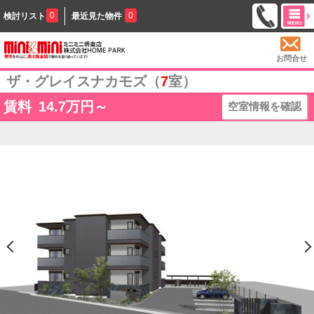
0
0
検討リスト
最近見た物件
お問合せ
ザ・グレイスナカモズ（
7
室）
賃料
14.7
万円～
空室情報を確認