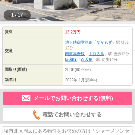
1 / 17
賃料
13.2万円
地下鉄御堂筋線
「
なかもず
」駅 徒歩
12分
交通
南海高野線
「
中百舌鳥
」駅 徒歩12分
阪和線
「
百舌鳥
」駅 徒歩14分
間取り(面積)
2LDK(60.00㎡)
築年月
2022年 1月(築4年)
メールでお問い合わせする(無料)
電話でお問い合わせする
堺市北区周辺にある物件をお求めの方は「シャーメゾンセ