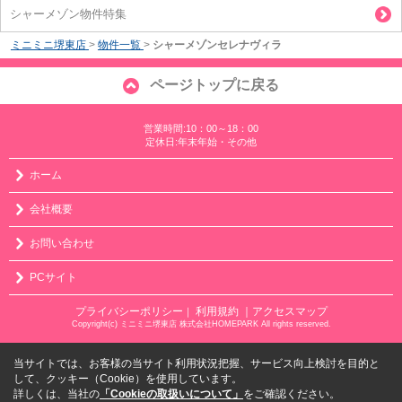
シャーメゾン物件特集
ミニミニ堺東店
>
物件一覧
>
シャーメゾンセレナヴィラ
ページトップに戻る
営業時間:10：00～18：00
定休日:年末年始・その他
ホーム
会社概要
お問い合わせ
PCサイト
プライバシーポリシー
利用規約
｜アクセスマップ
｜
Copyright(c) ミニミニ堺東店 株式会社HOMEPARK All rights reserved.
当サイトでは、お客様の当サイト利用状況把握、サービス向上検討を目的と
して、クッキー（Cookie）を使用しています。
詳しくは、当社の
「Cookieの取扱いについて」
をご確認ください。