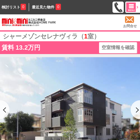
0
0
検討リスト
最近見た物件
お問合せ
シャーメゾンセレナヴィラ（
1
室）
賃料
13.2万円
空室情報を確認