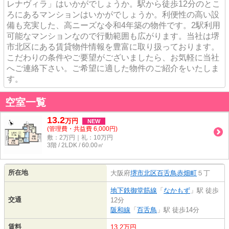
レナヴィラ」はいかがでしょうか。駅から徒歩12分のとこ
ろにあるマンションはいかがでしょうか。利便性の高い設
備も充実した、高ニーズな令和4年築の物件です。2駅利用
可能なマンションなので行動範囲も広がります。当社は堺
市北区にある賃貸物件情報を豊富に取り扱っております。
こだわりの条件やご要望がございましたら、お気軽に当社
へご連絡下さい。ご希望に適した物件のご紹介をいたしま
す。
空室一覧
13.2
万
円
NEW
(管理費・共益費 6,000円)
敷：2万円｜礼：10万円
3階 / 2LDK / 60.00㎡
所在地
大阪府
堺市北区
百舌鳥赤畑町
５丁
地下鉄御堂筋線
「
なかもず
」駅 徒歩
交通
12分
阪和線
「
百舌鳥
」駅 徒歩14分
賃料
13.2万円