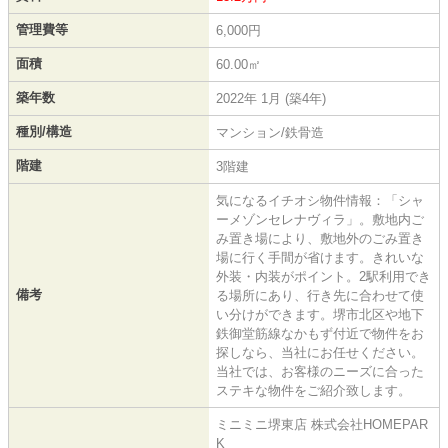
管理費等
6,000円
面積
60.00㎡
築年数
2022年 1月 (築4年)
種別/構造
マンション/鉄骨造
階建
3階建
気になるイチオシ物件情報：「シャ
ーメゾンセレナヴィラ」。敷地内ご
み置き場により、敷地外のごみ置き
場に行く手間が省けます。きれいな
外装・内装がポイント。2駅利用でき
備考
る場所にあり、行き先に合わせて使
い分けができます。堺市北区や地下
鉄御堂筋線なかもず付近で物件をお
探しなら、当社にお任せください。
当社では、お客様のニーズに合った
ステキな物件をご紹介致します。
ミニミニ堺東店 株式会社HOMEPAR
K