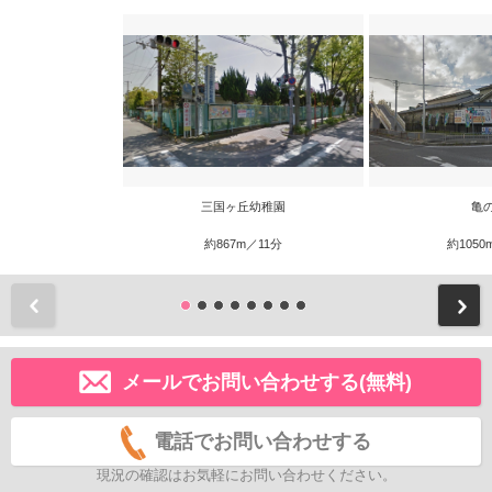
三国ヶ丘幼稚園
亀
約867m／11分
約1050
前
メールでお問い合わせする(無料)
電話でお問い合わせする
現況の確認はお気軽にお問い合わせください。