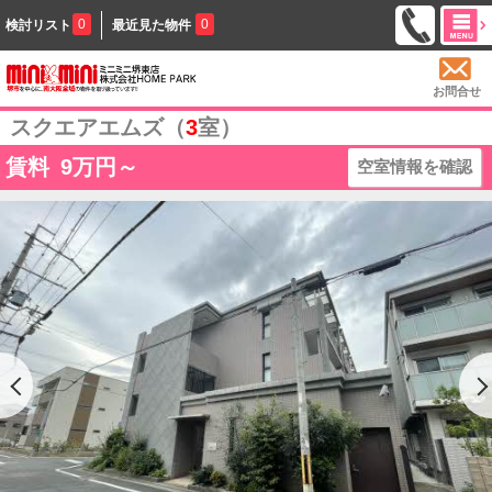
0
0
検討リスト
最近見た物件
お問合せ
スクエアエムズ（
3
室）
賃料
9
万円～
空室情報を確認