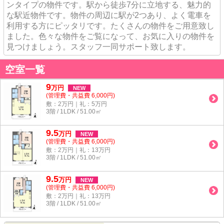
ンタイプの物件です。駅から徒歩7分に立地する、魅力的
な駅近物件です。物件の周辺に駅が2つあり、よく電車を
利用する方にピッタリです。たくさんの物件をご用意致し
ました。色々な物件をご覧になって、お気に入りの物件を
見つけましょう。スタッフ一同サポート致します。
空室一覧
9
万
円
NEW
(管理費・共益費 6,000円)
敷：2万円｜礼：5万円
3階 / 1LDK / 51.00㎡
9.5
万
円
NEW
(管理費・共益費 6,000円)
敷：2万円｜礼：13万円
3階 / 1LDK / 51.00㎡
9.5
万
円
NEW
(管理費・共益費 6,000円)
敷：2万円｜礼：13万円
3階 / 1LDK / 51.00㎡