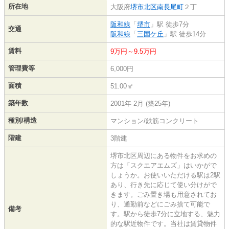
所在地
大阪府
堺市北区
南長尾町
２丁
阪和線
「
堺市
」駅 徒歩7分
交通
阪和線
「
三国ケ丘
」駅 徒歩14分
賃料
9万円～9.5万円
管理費等
6,000円
面積
51.00㎡
築年数
2001年 2月 (築25年)
種別/構造
マンション/鉄筋コンクリート
階建
3階建
堺市北区周辺にある物件をお求めの
方は「スクエアエムズ」はいかがで
しょうか。お使いいただける駅は2駅
あり、行き先に応じて使い分けがで
きます。ごみ置き場も用意されてお
り、通勤前などにごみ捨て可能で
備考
す。駅から徒歩7分に立地する、魅力
的な駅近物件です。当社は賃貸物件