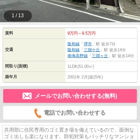
1 / 13
賃料
9万円～9.5万円
阪和線
「
堺市
」駅 徒歩7分
交通
阪和線
「
三国ケ丘
」駅 徒歩14分
南海高野線
「
三国ヶ丘
」駅 徒歩14分
間取り(面積)
1LDK(51.00㎡)
築年月
2001年 2月(築25年)
メールでお問い合わせする(無料)
電話でお問い合わせする
共用部に住民専用のゴミ置き場を備えているので、面倒な
ゴミ出しも楽になります。防犯対策もバッチリなマンショ