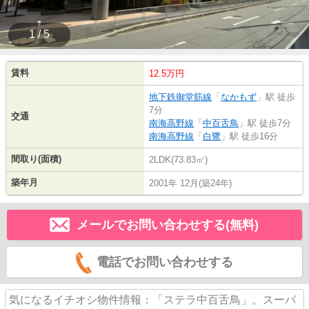
1 / 5
賃料
12.5万円
地下鉄御堂筋線
「
なかもず
」駅 徒歩
7分
交通
南海高野線
「
中百舌鳥
」駅 徒歩7分
南海高野線
「
白鷺
」駅 徒歩16分
間取り(面積)
2LDK(73.83㎡)
築年月
2001年 12月(築24年)
メールでお問い合わせする(無料)
電話でお問い合わせする
気になるイチオシ物件情報：「ステラ中百舌鳥」。スーパ