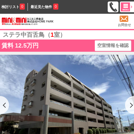
0
0
検討リスト
最近見た物件
お問合せ
ステラ中百舌鳥（
1
室）
賃料
12.5万円
空室情報を確認