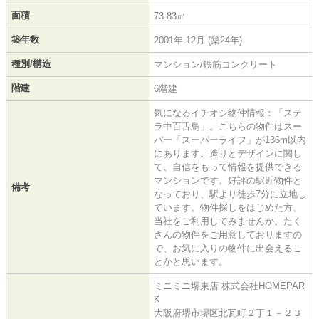
面積
73.83㎡
築年数
2001年 12月 (築24年)
種別/構造
マンション/鉄筋コンクリート
階建
6階建
気になるイチオシ物件情報：「ステ
ラ中百舌鳥」。こちらの物件はスー
パー「スーパーライフ」が136m以内
にあります。造りとデザインに関し
て、自信をもって情報を提供できる
マンションです。好評の駅近物件と
備考
なっており、駅より徒歩7分に立地し
ています。物件探しをはじめた方、
当社をご利用してみませんか。たく
さんの物件をご用意しておりますの
で、お気に入りの物件に出会えるこ
とかと思います。
ミニミニ堺東店 株式会社HOMEPAR
K
大阪府堺市堺区北瓦町２丁１－２３