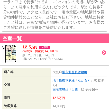
ーライフまで徒歩2分です。マンションの周辺に駅が2つあ
り、よく電車を利用する方にピッタリです。駅から徒歩7
分の物件で、アクセス良好です。堺市北区の地域情報や賃
貸物件情報のことなら、当社にお任せ下さい。地域に特化
した当社は、豊富な知識と物件が揃っています。お客様の
ご希望に適した情報をご提供いたします。
空室一覧
12.5
万
円
NEW
(管理費・共益費 14,000円)
敷：2万円｜礼：24万円
1階 / 2LDK＋1S(納戸) / 73.83㎡
所在地
大阪府
堺市北区
長曽根町
地下鉄御堂筋線
「
なかもず
」駅 徒歩
交通
7分
南海高野線
「
白鷺
」駅 徒歩16分
賃料
12.5万円
管理費等
14,000円