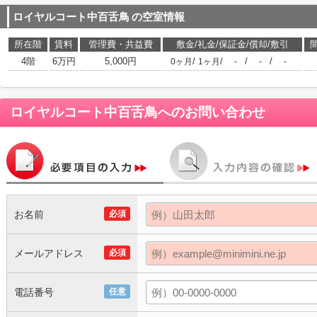
ロイヤルコート中百舌鳥
の空室情報
所在階
賃料
管理費・共益費
敷金/礼金/保証金/償却/敷引
4階
6万円
5,000円
/
/
/
/
0ヶ月
1ヶ月
-
-
-
ロイヤルコート中百舌鳥
へのお問い合わせ
お名前
必須
メールアドレス
必須
電話番号
任意