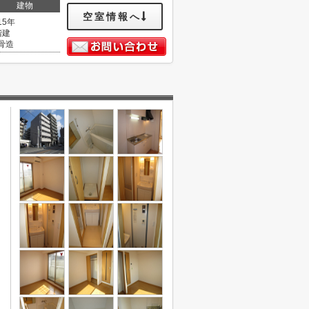
建物
空室情報へ
15年
階建
骨造