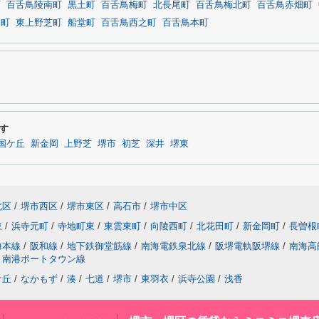
町
百舌鳥陵南町
黒土町
百舌鳥梅町
北長尾町
百舌鳥梅北町
百舌鳥赤畑町
田町
東上野芝町
船堂町
百舌鳥西之町
百舌鳥本町
す
国ケ丘
新金岡
上野芝
堺市
初芝
深井
堺東
北区
/
堺市西区
/
堺市東区
/
高石市
/
堺市中区
東
/
浜寺元町
/
寺地町東
/
東雲東町
/
向陵西町
/
北花田町
/
新金岡町
/
長曽根
海本線
/
阪和線
/
地下鉄御堂筋線
/
南海電鉄泉北線
/
阪堺電軌阪堺線
/
南海高
南港ポートタウン線
ケ丘
/
なかもず
/
湊
/
七道
/
堺市
/
東羽衣
/
浜寺公園
/
浅香