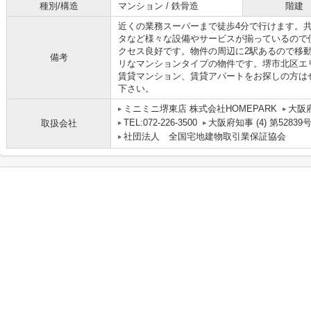
種別/構造
マンション / 鉄骨造
階建
近くの業務スーパーまで徒歩4分で行けます。
タなど様々な設備やサービスが揃っているので
クセス良好です。物件の周辺に2駅あるので移
備考
リなマンションタイプの物件です。堺市北区エ
賃貸マンション、賃貸アパートをお探しの方は
下さい。
ミニミニ堺東店 株式会社HOMEPARK
大阪
TEL:072-226-3500
大阪府知事 (4) 第52839
取扱会社
社団法人 全国宅地建物取引業保証協会