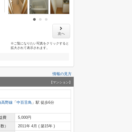
次へ
※ご覧になりたい写真をクリックすると
拡大されて表示されます。
情報の見方
【マンション】
海高野線
「
中百舌鳥
」駅 徒歩6分
益費
5,000円
年数）
2011年 4月 ( 築15年 )