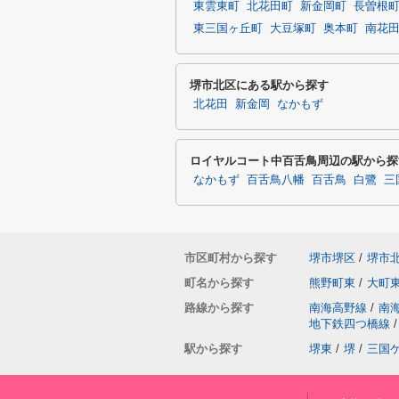
東雲東町
北花田町
新金岡町
長曽根
東三国ヶ丘町
大豆塚町
奥本町
南花
堺市北区にある駅から探す
北花田
新金岡
なかもず
ロイヤルコート中百舌鳥周辺の駅から探
なかもず
百舌鳥八幡
百舌鳥
白鷺
三
市区町村から探す
堺市堺区
/
堺市
町名から探す
熊野町東
/
大町
路線から探す
南海高野線
/
南
地下鉄四つ橋線
/
駅から探す
堺東
/
堺
/
三国