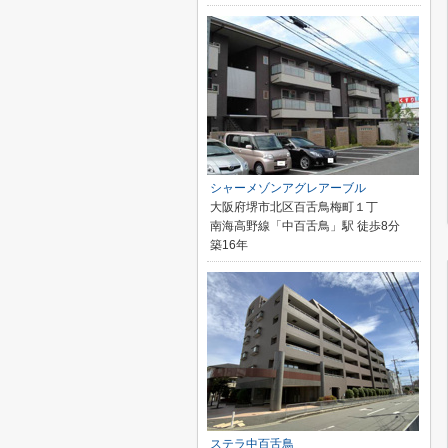
シャーメゾンアグレアーブル
大阪府堺市北区百舌鳥梅町１丁
南海高野線「中百舌鳥」駅 徒歩8分
築16年
ステラ中百舌鳥