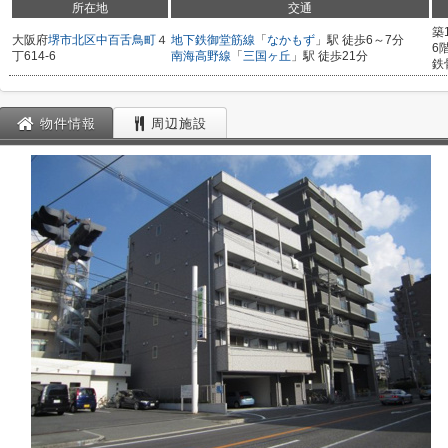
所在地
交通
築
大阪府
堺市北区
中百舌鳥町
４
地下鉄御堂筋線
「
なかもず
」駅 徒歩6～7分
6
丁614-6
南海高野線
「
三国ヶ丘
」駅 徒歩21分
鉄
物件情報
周辺施設