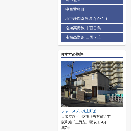
中百舌鳥町
地下鉄御堂筋線 なかもず
南海高野線 中百舌鳥
南海高野線 三国ヶ丘
おすすめ物件
シャーメゾン東上野芝
大阪府堺市北区東上野芝町２丁
阪和線「上野芝」駅 徒歩9分
築7年