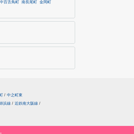
中百舌鳥町
南長尾町
金岡町
町
/
中之町東
師浜線
/
近鉄南大阪線
/