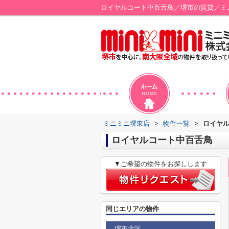
ロイヤルコート中百舌鳥／堺市の賃貸／ミ
ミニミニ堺東店
>
物件一覧
>
ロイヤ
ロイヤルコート中百舌鳥
▼ご希望の物件をお探しします
同じエリアの物件
堺市北区