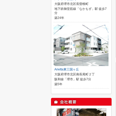
大阪府堺市北区長曽根町
地下鉄御堂筋線「なかもず」駅 徒歩7
分
築24年
Arietta東三国ヶ丘
大阪府堺市北区南長尾町２丁
阪和線「堺市」駅 徒歩7分
築5年