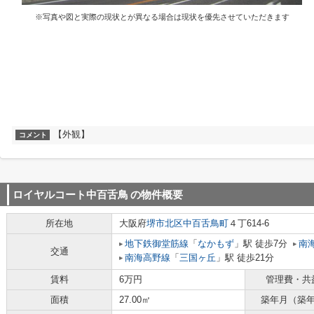
※写真や図と実際の現状とが異なる場合は現状を優先させていただきます
【外観】
コメント
ロイヤルコート中百舌鳥
の物件概要
所在地
大阪府
堺市北区
中百舌鳥町
４丁614-6
地下鉄御堂筋線
「
なかもず
」駅 徒歩7分
南
交通
南海高野線
「
三国ヶ丘
」駅 徒歩21分
賃料
6万円
管理費・共
面積
27.00㎡
築年月（築