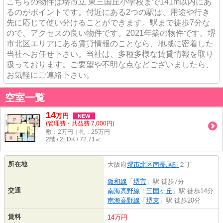
こちらの物件は堺市立 東三国丘小学校まで141m以内にあ
るのがポイントです。付近にある2つの駅は、用途や行き
先に応じて使い分けることができます。駅まで徒歩7分な
ので、アクセスの良い物件です。2021年築の物件です。堺
市北区エリアにある賃貸情報のことなら、地域に密着した
当社へお任せ下さい。当社は、多種多様な賃貸情報を取り
扱っております。ご要望や不明な点などございましたら、
お気軽にご連絡下さい。
空室一覧
14
万
円
NEW
(管理費・共益費 7,000円)
敷：2万円｜礼：25万円
2階 / 2LDK / 72.71㎡
所在地
大阪府
堺市北区
南長尾町
２丁
阪和線
「
堺市
」駅 徒歩7分
交通
南海高野線
「
三国ヶ丘
」駅 徒歩14分
南海高野線
「
堺東
」駅 徒歩20分
賃料
14万円