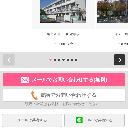
堺市立 東三国丘小学校
イズミヤ
約141m／2分
約695
前
メールでお問い合わせする(無料)
電話でお問い合わせする
現況の確認はお気軽にお問い合わせください。
メールで共有する
LINEで共有する