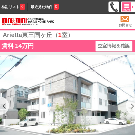
0
0
検討リスト
最近見た物件
お問合せ
Arietta東三国ヶ丘（
1
室）
賃料
14万円
空室情報を確認