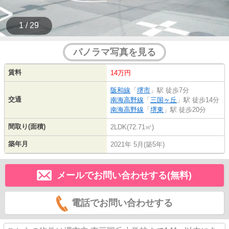
1 / 29
パノラマ写真を見る
賃料
14万円
阪和線
「
堺市
」駅 徒歩7分
交通
南海高野線
「
三国ヶ丘
」駅 徒歩14分
南海高野線
「
堺東
」駅 徒歩20分
間取り(面積)
2LDK(72.71㎡)
築年月
2021年 5月(築5年)
メールでお問い合わせする(無料)
電話でお問い合わせする