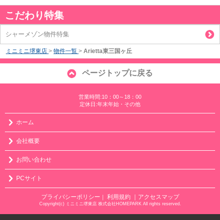
こだわり特集
シャーメゾン物件特集
ミニミニ堺東店
>
物件一覧
>
Arietta東三国ヶ丘
ページトップに戻る
営業時間:10：00～18：00
定休日:年末年始・その他
ホーム
会社概要
お問い合わせ
PCサイト
プライバシーポリシー
利用規約
｜アクセスマップ
｜
Copyright(c) ミニミニ堺東店 株式会社HOMEPARK All rights reserved.