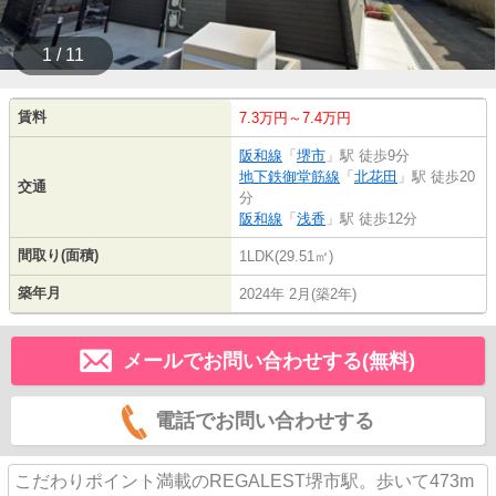
1 / 11
賃料
7.3万円～7.4万円
阪和線
「
堺市
」駅 徒歩9分
地下鉄御堂筋線
「
北花田
」駅 徒歩20
交通
分
阪和線
「
浅香
」駅 徒歩12分
間取り(面積)
1LDK(29.51㎡)
築年月
2024年 2月(築2年)
メールでお問い合わせする(無料)
電話でお問い合わせする
こだわりポイント満載のREGALEST堺市駅。歩いて473m