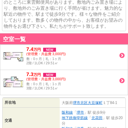
のところに東雲郵便局があります。敷地内ごみ置き場によ
り、敷地外のごみ置き場に行く手間が省けます。魅力的な
駅近の物件で、駅まで徒歩9分です。様々な物件をご紹介
しております。数多くの物件の中から、お客様がお望みの
物件をお選び下さい。私たちがサポート致します。
空室一覧
7.4
万
円
NEW
(管理費・共益費 3,000円)
敷：0ヶ月｜礼：1ヶ月
2階 / 1LDK / 29.51㎡
7.3
万
円
NEW
(管理費・共益費 3,000円)
敷：0ヶ月｜礼：1ヶ月
3階 / 1LDK / 29.51㎡
所在地
大阪府
堺市北区
大豆塚町
１丁84-1
阪和線
「
堺市
」駅 徒歩9分
地下鉄御堂筋線
「
北花田
」駅 徒歩20
交通
分