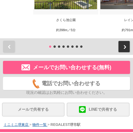
さくら池公園
レイ
約398m／5分
約791
前
メールでお問い合わせする(無料)
電話でお問い合わせする
現況の確認はお気軽にお問い合わせください。
メールで共有する
LINEで共有する
ミニミニ堺東店
>
物件一覧
>
REGALEST堺市駅