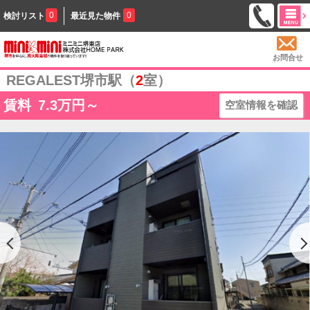
0
0
検討リスト
最近見た物件
お問合せ
REGALEST堺市駅（
2
室）
賃料
7.3
万円～
空室情報を確認