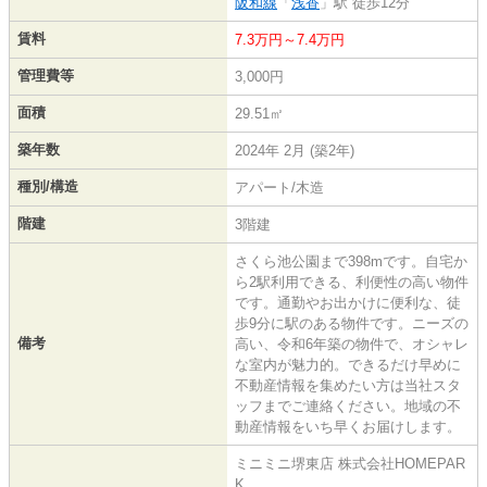
阪和線
「
浅香
」駅 徒歩12分
賃料
7.3万円～7.4万円
管理費等
3,000円
面積
29.51㎡
築年数
2024年 2月 (築2年)
種別/構造
アパート/木造
階建
3階建
さくら池公園まで398mです。自宅か
ら2駅利用できる、利便性の高い物件
です。通勤やお出かけに便利な、徒
歩9分に駅のある物件です。ニーズの
備考
高い、令和6年築の物件で、オシャレ
な室内が魅力的。できるだけ早めに
不動産情報を集めたい方は当社スタ
ッフまでご連絡ください。地域の不
動産情報をいち早くお届けします。
ミニミニ堺東店 株式会社HOMEPAR
K