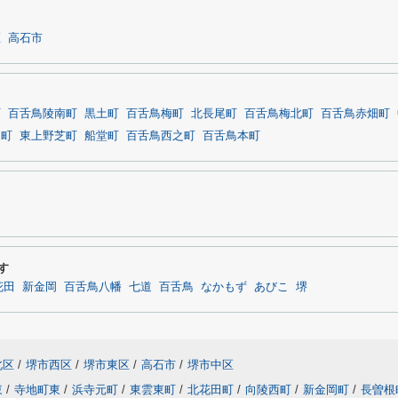
区
高石市
町
百舌鳥陵南町
黒土町
百舌鳥梅町
北長尾町
百舌鳥梅北町
百舌鳥赤畑町
田町
東上野芝町
船堂町
百舌鳥西之町
百舌鳥本町
す
花田
新金岡
百舌鳥八幡
七道
百舌鳥
なかもず
あびこ
堺
北区
/
堺市西区
/
堺市東区
/
高石市
/
堺市中区
東
/
寺地町東
/
浜寺元町
/
東雲東町
/
北花田町
/
向陵西町
/
新金岡町
/
長曽根