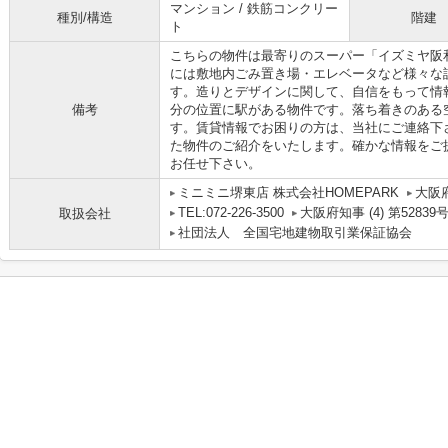
マンション / 鉄筋コンクリー
種別/構造
階建
ト
こちらの物件は最寄りのスーパー「イズミヤ阪和
には敷地内ごみ置き場・エレベータなど様々な
す。造りとデザインに関して、自信をもって情
備考
分の位置に駅がある物件です。落ち着きのある空
す。賃貸情報でお困りの方は、当社にご連絡下
た物件のご紹介をいたします。確かな情報をご
お任せ下さい。
ミニミニ堺東店 株式会社HOMEPARK
大阪
TEL:072-226-3500
大阪府知事 (4) 第52839
取扱会社
社団法人 全国宅地建物取引業保証協会