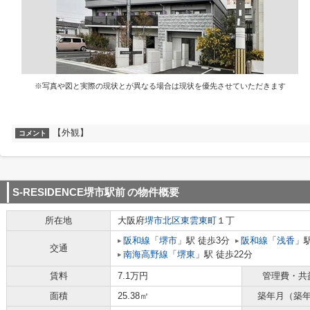
※写真や図と実際の現状とが異なる場合は現状を優先させていただきます
【外観】
コメント
S-RESIDENCE堺市駅前
の物件概要
所在地
大阪府
堺市北区
東雲東町
１丁
阪和線
「
堺市
」駅 徒歩3分
阪和線
「
浅香
」駅
交通
南海高野線
「
堺東
」駅 徒歩22分
賃料
7.1万円
管理費・共
面積
25.38㎡
築年月（築