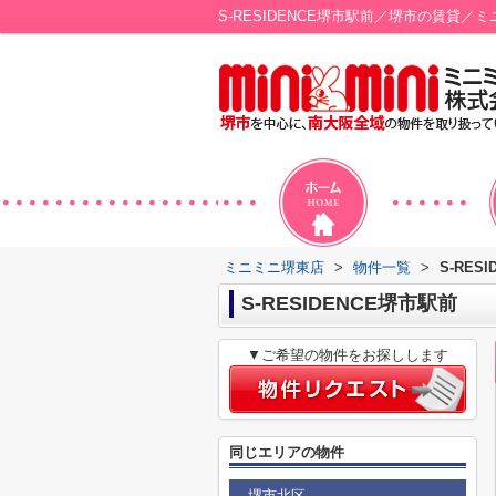
S-RESIDENCE堺市駅前／堺市の賃貸／
ミニミニ堺東店
>
物件一覧
>
S-RES
S-RESIDENCE堺市駅前
▼ご希望の物件をお探しします
同じエリアの物件
堺市北区