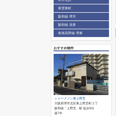
東雲東町
阪和線 堺市
阪和線 浅香
南海高野線 堺東
おすすめ物件
シャーメゾン東上野芝
大阪府堺市北区東上野芝町２丁
阪和線「上野芝」駅 徒歩9分
築7年