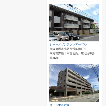
シャーメゾンアグレアーブル
大阪府堺市北区百舌鳥梅町１丁
南海高野線「中百舌鳥」駅 徒歩8分
築16年
ステラ中百舌鳥