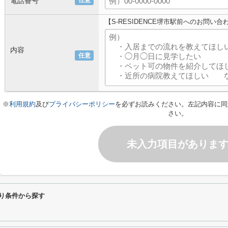
電話番号
任意
【S-RESIDENCE堺市駅前へのお問い合
内容
任意
※
利用規約
及び
プライバシーポリシー
を必ずお読みください。左記内容に同
さい。
未入力項目がありま
わり条件から探す