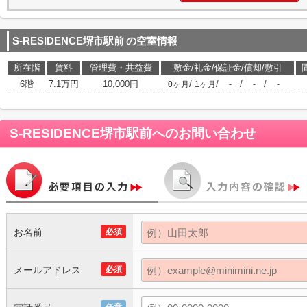
S-RESIDENCE堺市駅前
の空室情報
所在階
賃料
管理費・共益費
敷金/礼金/保証金/償却/敷引
6階
7.1万円
10,000円
/
/
/
/
0ヶ月
1ヶ月
-
-
-
S-RESIDENCE堺市駅前
へのお問い合わせ
お名前
必須
メールアドレス
必須