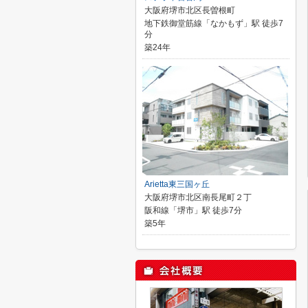
大阪府堺市北区長曽根町
地下鉄御堂筋線「なかもず」駅 徒歩7
分
築24年
Arietta東三国ヶ丘
大阪府堺市北区南長尾町２丁
阪和線「堺市」駅 徒歩7分
築5年