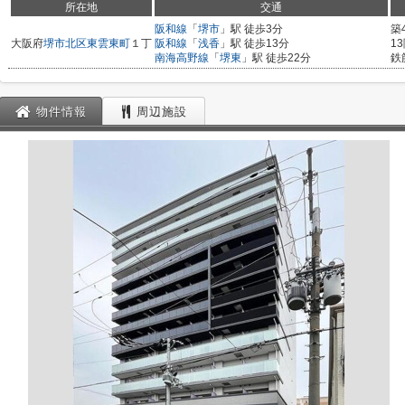
所在地
交通
阪和線
「
堺市
」駅 徒歩3分
築
大阪府
堺市北区
東雲東町
１丁
阪和線
「
浅香
」駅 徒歩13分
1
南海高野線
「
堺東
」駅 徒歩22分
鉄
物件情報
周辺施設