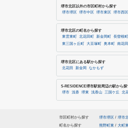
堺市北区以外の市区町村から探す
堺市堺区
堺市中区
堺市東区
堺市西
堺市北区の町名から探す
東雲東町
北花田町
新金岡町
長曽根
東三国ヶ丘町
大豆塚町
奥本町
南花
堺市北区にある駅から探す
北花田
新金岡
なかもず
S-RESIDENCE堺市駅前周辺の駅から探
堺市
浅香
堺東
浅香山
三国ケ丘
北
市区町村から探す
堺市堺区
/
堺市
町名から探す
熊野町東
/
大町