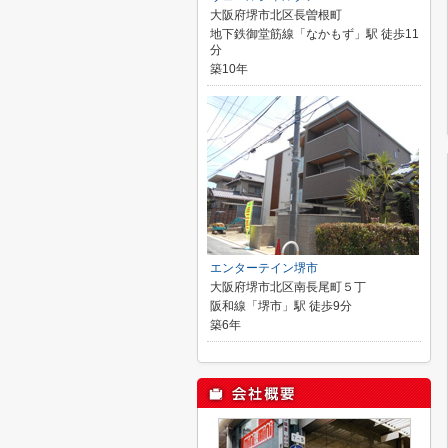
大阪府堺市北区長曽根町
地下鉄御堂筋線「なかもず」駅 徒歩11
分
築10年
エンターテイン堺市
大阪府堺市北区南長尾町５丁
阪和線「堺市」駅 徒歩9分
築6年