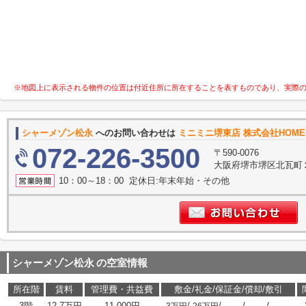
※地図上に表示される物件の位置は付近住所に所在することを表すものであり、実際
シャーメゾン松永
へのお問い合わせは
ミニミニ堺東店 株式会社HOME
072-226-3500
〒590-0076
大阪府堺市堺区北瓦町
10：00～18：00 定休日:年末年始・その他
シャーメゾン松永
の空室情報
所在階
賃料
管理費・共益費
敷金/礼金/保証金/償却/敷引
3階
12.7万円
11,000円
/
/
/
/