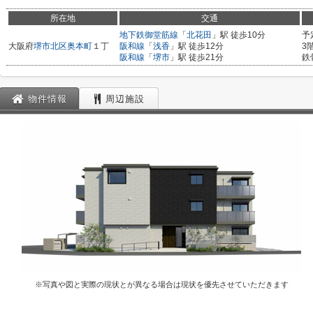
所在地
交通
地下鉄御堂筋線
「
北花田
」駅 徒歩10分
予
大阪府
堺市北区
奥本町
１丁
阪和線
「
浅香
」駅 徒歩12分
3
阪和線
「
堺市
」駅 徒歩21分
鉄
物件情報
周辺施設
※写真や図と実際の現状とが異なる場合は現状を優先させていただきます