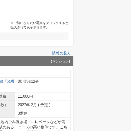
※ご覧になりたい写真をクリックすると
拡大されて表示されます。
情報の見方
【マンション】
線
「
浅香
」駅 徒歩12分
益費
11,000円
年数）
2027年 2月 ( 予定 )
3階建
敷地内ごみ置き場・エレベータなどが備
に駅のある、ニーズの高い物件です。こち