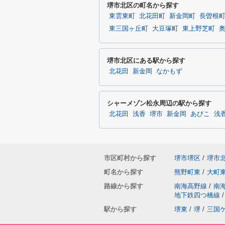
堺市北区の町名から探す
東雲東町
北花田町
新金岡町
長曽根
東三国ヶ丘町
大豆塚町
東上野芝町
堺市北区にある駅から探す
北花田
新金岡
なかもず
シャーメゾン松永周辺の駅から探す
北花田
浅香
堺市
新金岡
あびこ
浅
市区町村から探す
堺市堺区
/
堺市
町名から探す
熊野町東
/
大町
路線から探す
南海高野線
/
南
地下鉄四つ橋線
/
駅から探す
堺東
/
堺
/
三国