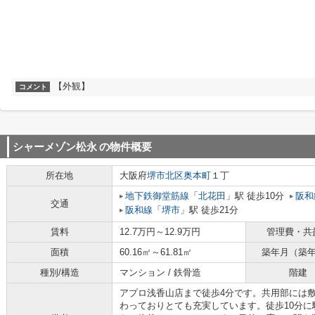
【外観】
コメント
シャーメゾン松永
の物件概要
所在地
大阪府
堺市北区
奥本町
１丁
地下鉄御堂筋線
「
北花田
」駅 徒歩10分
阪和
交通
阪和線
「
堺市
」駅 徒歩21分
賃料
12.7万円～12.9万円
管理費・共
面積
60.16㎡～61.81㎡
築年月（築
種別/構造
マンション / 鉄骨造
階建
アプロ浅香山店まで徒歩4分です。共用部には
わっておりとても充実しています。徒歩10分