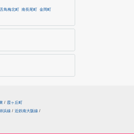
舌鳥梅北町
南長尾町
金岡町
東
/
霞ヶ丘町
師浜線
/
近鉄南大阪線
/