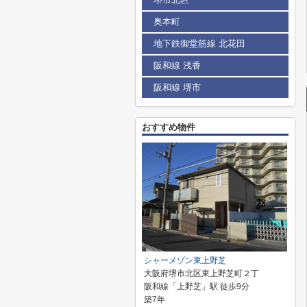
奥本町
地下鉄御堂筋線 北花田
阪和線 浅香
阪和線 堺市
おすすめ物件
シャーメゾン東上野芝
大阪府堺市北区東上野芝町２丁
阪和線「上野芝」駅 徒歩9分
築7年