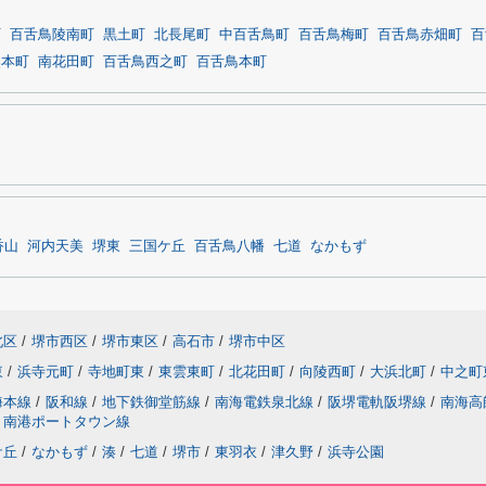
町
百舌鳥陵南町
黒土町
北長尾町
中百舌鳥町
百舌鳥梅町
百舌鳥赤畑町
百
奥本町
南花田町
百舌鳥西之町
百舌鳥本町
香山
河内天美
堺東
三国ケ丘
百舌鳥八幡
七道
なかもず
北区
/
堺市西区
/
堺市東区
/
高石市
/
堺市中区
東
/
浜寺元町
/
寺地町東
/
東雲東町
/
北花田町
/
向陵西町
/
大浜北町
/
中之町
海本線
/
阪和線
/
地下鉄御堂筋線
/
南海電鉄泉北線
/
阪堺電軌阪堺線
/
南海高
南港ポートタウン線
ケ丘
/
なかもず
/
湊
/
七道
/
堺市
/
東羽衣
/
津久野
/
浜寺公園