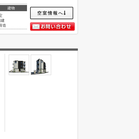
建物
空室情報へ
定
階建
骨造